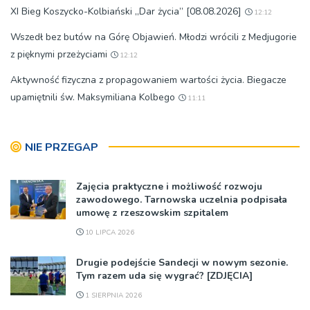
XI Bieg Koszycko-Kolbiański „Dar życia” [08.08.2026]
12:12
Wszedł bez butów na Górę Objawień. Młodzi wrócili z Medjugorie
z pięknymi przeżyciami
12:12
Aktywność fizyczna z propagowaniem wartości życia. Biegacze
upamiętnili św. Maksymiliana Kolbego
11:11
NIE PRZEGAP
Zajęcia praktyczne i możliwość rozwoju
zawodowego. Tarnowska uczelnia podpisała
umowę z rzeszowskim szpitalem
10 LIPCA 2026
Drugie podejście Sandecji w nowym sezonie.
Tym razem uda się wygrać? [ZDJĘCIA]
1 SIERPNIA 2026