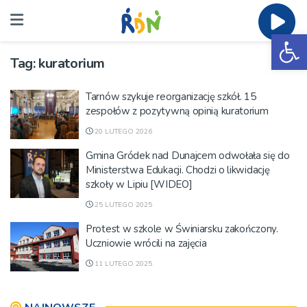
Ot
Tag:
kuratorium
Tarnów szykuje reorganizację szkół. 15
zespołów z pozytywną opinią kuratorium
20 LUTEGO 2026
Gmina Gródek nad Dunajcem odwołała się do
Ministerstwa Edukacji. Chodzi o likwidację
szkoły w Lipiu [WIDEO]
25 LUTEGO 2025
Protest w szkole w Świniarsku zakończony.
Uczniowie wrócili na zajęcia
11 LUTEGO 2025