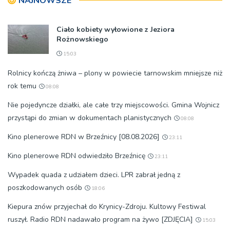
NAJNOWSZE
Ciało kobiety wyłowione z Jeziora
Rożnowskiego
15:03
Rolnicy kończą żniwa – plony w powiecie tarnowskim mniejsze niż
rok temu
08:08
Nie pojedyncze działki, ale całe trzy miejscowości. Gmina Wojnicz
przystąpi do zmian w dokumentach planistycznych
08:08
Kino plenerowe RDN w Brzeźnicy [08.08.2026]
23:11
Kino plenerowe RDN odwiedziło Brzeźnicę
23:11
Wypadek quada z udziałem dzieci. LPR zabrał jedną z
poszkodowanych osób
18:06
Kiepura znów przyjechał do Krynicy-Zdroju. Kultowy Festiwal
ruszył. Radio RDN nadawało program na żywo [ZDJĘCIA]
15:03