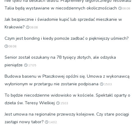
Nie tylko na deskach teatru. Prapremiery tegorocznego festiwalu
Talia będą wystawiane w niecodziennych okolicznościach
08:08
Jak bezpiecznie i świadomie kupić lub sprzedać mieszkanie w
Krakowie?
08:08
Czym jest bonding i kiedy pomoże zadbać o piękniejszy uśmiech?
08:08
Senior został oszukany na 78 tysięcy złotych, ale odzyska
pieniądze
17:05
Budowa basenu w Ptaszkowej opóźni się. Umowa z wykonawcą
wyłonionym w przetargu nie zostanie podpisana
15:03
To będzie niecodzienne widowisko w kościele. Spektakl oparty o
dzieła św. Teresy Wielkiej
15:03
Jest umowa na regionalne przewozy kolejowe. Czy stare pociągi
zastąpi nowy tabor?
14:02