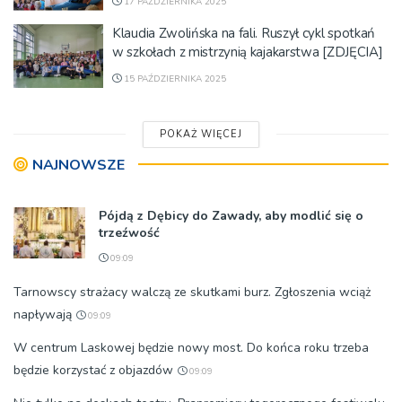
17 PAŹDZIERNIKA 2025
Klaudia Zwolińska na fali. Ruszył cykl spotkań
w szkołach z mistrzynią kajakarstwa [ZDJĘCIA]
15 PAŹDZIERNIKA 2025
POKAŻ WIĘCEJ
NAJNOWSZE
Pójdą z Dębicy do Zawady, aby modlić się o
trzeźwość
09:09
Tarnowscy strażacy walczą ze skutkami burz. Zgłoszenia wciąż
napływają
09:09
W centrum Laskowej będzie nowy most. Do końca roku trzeba
będzie korzystać z objazdów
09:09