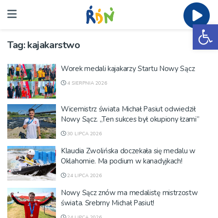
Ot
Tag:
kajakarstwo
Worek medali kajakarzy Startu Nowy Sącz
4 SIERPNIA 2026
Wicemistrz świata Michał Pasiut odwiedził
Nowy Sącz. „Ten sukces był okupiony łzami”
30 LIPCA 2026
Klaudia Zwolińska doczekała się medalu w
Oklahomie. Ma podium w kanadyjkach!
24 LIPCA 2026
Nowy Sącz znów ma medalistę mistrzostw
świata. Srebrny Michał Pasiut!
24 LIPCA 2026