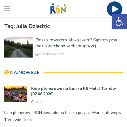
Ot
Tag:
Julia Dziedzic
Pieszo, rowerem lub kajakiem? Sądecczyzna
ma na weekend wiele propozycji
2 CZERWCA 2023
NAJNOWSZE
Kino plenerowe na boisku KS Metal Tarnów
[07.08.2026]
21:09
Kino plenerowe RDN zawitało na boisku przy ul. Warsztatowej w
Tarnowie
21:09