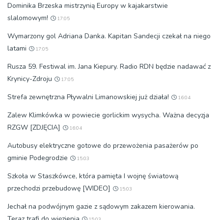
Dominika Brzeska mistrzynią Europy w kajakarstwie
slalomowym!
17:05
Wymarzony gol Adriana Danka. Kapitan Sandecji czekał na niego
latami
17:05
Rusza 59. Festiwal im. Jana Kiepury. Radio RDN będzie nadawać z
Krynicy-Zdroju
17:05
Strefa zewnętrzna Pływalni Limanowskiej już działa!
16:04
Zalew Klimkówka w powiecie gorlickim wysycha. Ważna decyzja
RZGW [ZDJĘCIA]
16:04
Autobusy elektryczne gotowe do przewożenia pasażerów po
gminie Podegrodzie
15:03
Szkoła w Staszkówce, która pamięta I wojnę światową
przechodzi przebudowę [WIDEO]
15:03
Jechał na podwójnym gazie z sądowym zakazem kierowania.
Teraz trafi do więzienia
15:03