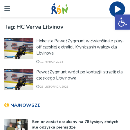
Ot
Tag:
HC Verva Litvinov
Hokeista Paweł Zygmunt w ćwierćfinale play-
off czeskiej extraligi. Kryniczanin walczy dla
Litvinova
11 MARCA 2024
Paweł Zygmunt wrócił po kontuzji i strzelił dla
czeskiego Litwinowa
28 LISTOPADA 2023
NAJNOWSZE
Senior został oszukany na 78 tysięcy złotych,
ale odzyska pieniądze