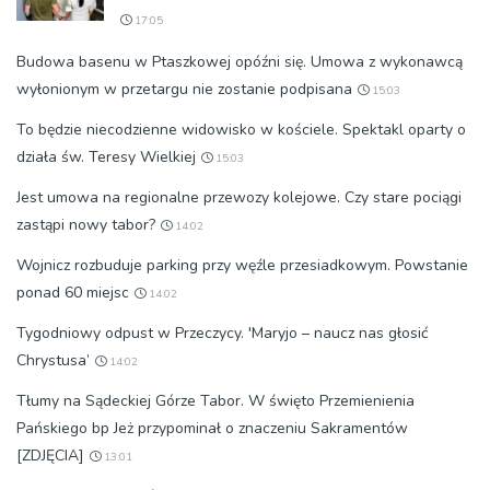
17:05
Budowa basenu w Ptaszkowej opóźni się. Umowa z wykonawcą
wyłonionym w przetargu nie zostanie podpisana
15:03
To będzie niecodzienne widowisko w kościele. Spektakl oparty o
działa św. Teresy Wielkiej
15:03
Jest umowa na regionalne przewozy kolejowe. Czy stare pociągi
zastąpi nowy tabor?
14:02
Wojnicz rozbuduje parking przy węźle przesiadkowym. Powstanie
ponad 60 miejsc
14:02
Tygodniowy odpust w Przeczycy. 'Maryjo – naucz nas głosić
Chrystusa’
14:02
Tłumy na Sądeckiej Górze Tabor. W święto Przemienienia
Pańskiego bp Jeż przypominał o znaczeniu Sakramentów
[ZDJĘCIA]
13:01