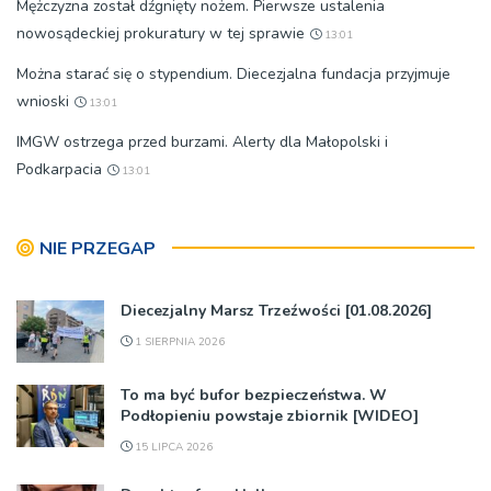
Mężczyzna został dźgnięty nożem. Pierwsze ustalenia
nowosądeckiej prokuratury w tej sprawie
13:01
Można starać się o stypendium. Diecezjalna fundacja przyjmuje
wnioski
13:01
IMGW ostrzega przed burzami. Alerty dla Małopolski i
Podkarpacia
13:01
NIE PRZEGAP
Diecezjalny Marsz Trzeźwości [01.08.2026]
1 SIERPNIA 2026
To ma być bufor bezpieczeństwa. W
Podłopieniu powstaje zbiornik [WIDEO]
15 LIPCA 2026