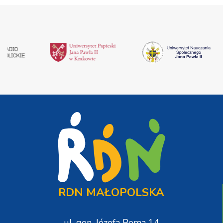
RDN MAŁOPOLSKA
ul. gen. Józefa Bema 14