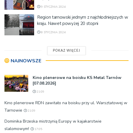
9 STYCZNIA 2024
Region tarnowski jednym z najchłodniejszych w
kraju. Nawet powyżej 20 stopni
8 STYCZNIA 2024
POKAŻ WIĘCEJ
NAJNOWSZE
Kino plenerowe na boisku KS Metal Tarnów
[07.08.2026]
21:09
Kino plenerowe RDN zawitało na boisku przy ul. Warsztatowej w
Tarnowie
21:09
Dominika Brzeska mistrzynią Europy w kajakarstwie
slalomowym!
17:05