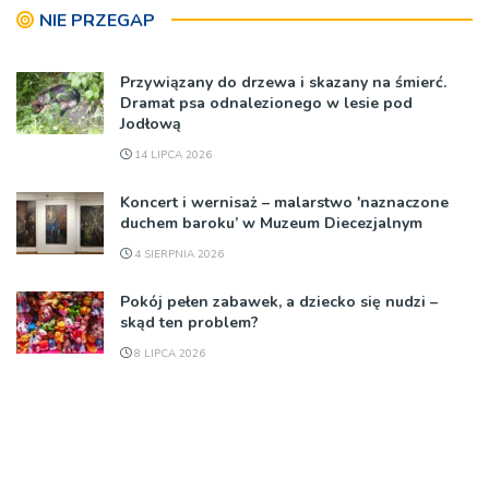
NIE PRZEGAP
Przywiązany do drzewa i skazany na śmierć.
Dramat psa odnalezionego w lesie pod
Jodłową
14 LIPCA 2026
Koncert i wernisaż – malarstwo 'naznaczone
duchem baroku’ w Muzeum Diecezjalnym
4 SIERPNIA 2026
Pokój pełen zabawek, a dziecko się nudzi –
skąd ten problem?
8 LIPCA 2026