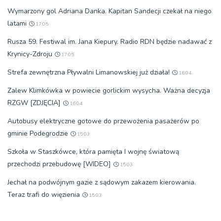
Wymarzony gol Adriana Danka. Kapitan Sandecji czekał na niego
latami
17:05
Rusza 59. Festiwal im. Jana Kiepury. Radio RDN będzie nadawać z
Krynicy-Zdroju
17:05
Strefa zewnętrzna Pływalni Limanowskiej już działa!
16:04
Zalew Klimkówka w powiecie gorlickim wysycha. Ważna decyzja
RZGW [ZDJĘCIA]
16:04
Autobusy elektryczne gotowe do przewożenia pasażerów po
gminie Podegrodzie
15:03
Szkoła w Staszkówce, która pamięta I wojnę światową
przechodzi przebudowę [WIDEO]
15:03
Jechał na podwójnym gazie z sądowym zakazem kierowania.
Teraz trafi do więzienia
15:03