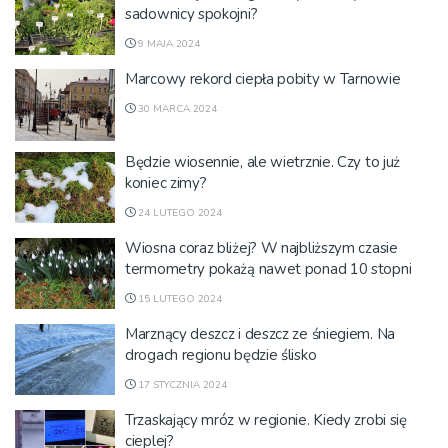
sadownicy spokojni?
9 MAJA 2024
Marcowy rekord ciepła pobity w Tarnowie
30 MARCA 2024
Będzie wiosennie, ale wietrznie. Czy to już
koniec zimy?
24 LUTEGO 2024
Wiosna coraz bliżej? W najbliższym czasie
termometry pokażą nawet ponad 10 stopni
15 LUTEGO 2024
Marznący deszcz i deszcz ze śniegiem. Na
drogach regionu będzie ślisko
17 STYCZNIA 2024
Trzaskający mróz w regionie. Kiedy zrobi się
cieplej?