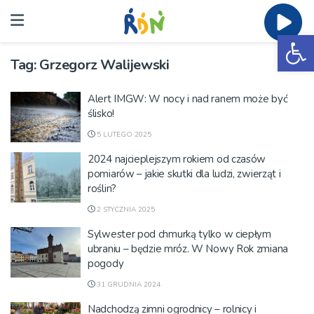
Ot
Tag:
Grzegorz Walijewski
Alert IMGW: W nocy i nad ranem może być
ślisko!
5 LUTEGO 2025
2024 najcieplejszym rokiem od czasów
pomiarów – jakie skutki dla ludzi, zwierząt i
roślin?
2 STYCZNIA 2025
Sylwester pod chmurką tylko w ciepłym
ubraniu – będzie mróz. W Nowy Rok zmiana
pogody
31 GRUDNIA 2024
Nadchodzą zimni ogrodnicy – rolnicy i