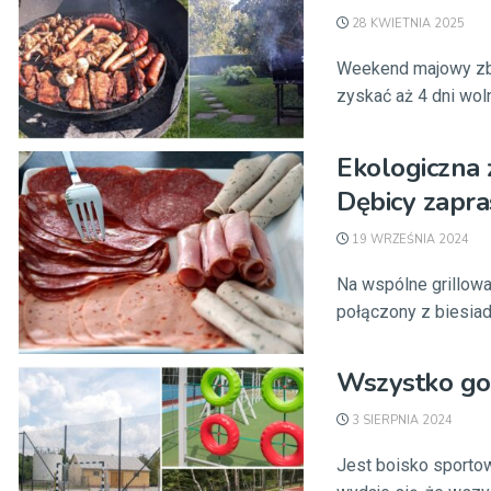
28 KWIETNIA 2025
Weekend majowy zbli
zyskać aż 4 dni woln
Ekologiczna 
Dębicy zapr
19 WRZEŚNIA 2024
Na wspólne grillowa
połączony z biesiad
Wszystko go
3 SIERPNIA 2024
Jest boisko sportow