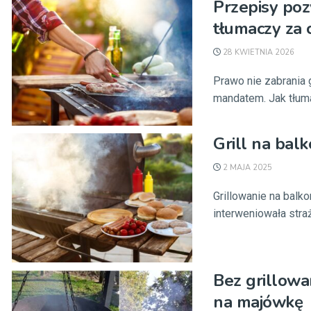
Przepisy poz
tłumaczy za
28 KWIETNIA 2026
Prawo nie zabrania 
mandatem. Jak tłum
Grill na bal
2 MAJA 2025
Grillowanie na balk
interweniowała straż 
Bez grillowa
na majówkę