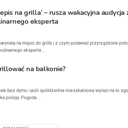
pis na grilla’ – rusza wakacyjna audycja 
linarnego eksperta
marynatę na mięso do grilla i z czym podawać przyrządzone po
kulinarnego eksperta ...
illować na balkonie?
k, ale bez dymu i jeśli spółdzielnia mieszkaniowa wyrazi na to zg
 policja. Pogoda ...