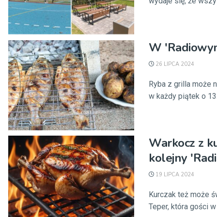
wydaje się, że wszys
W 'Radiowym 
26 LIPCA 2024
Ryba z grilla może 
w każdy piątek o 13.
Warkocz z ku
kolejny 'Radi
19 LIPCA 2024
Kurczak też może św
Teper, która gości w 