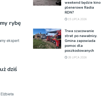
weekend będzie kino
plenerowe Radia
RDN?
15 LIPCA 2026
amy rybę
Trwa szacowanie
strat po nawałnicy.
Gmina zapowiada
arny ekspert
pomoc dla
poszkodowanych
28 LIPCA 2026
uż dziś
Elżbieta