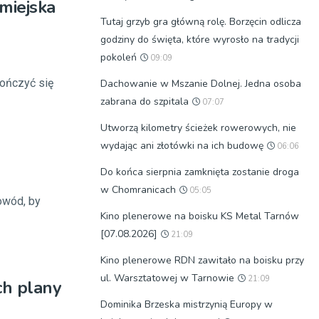
 miejska
Tutaj grzyb gra główną rolę. Borzęcin odlicza
godziny do święta, które wyrosło na tradycji
pokoleń
09:09
kończyć się
Dachowanie w Mszanie Dolnej. Jedna osoba
zabrana do szpitala
07:07
Utworzą kilometry ścieżek rowerowych, nie
wydając ani złotówki na ich budowę
06:06
Do końca sierpnia zamknięta zostanie droga
w Chomranicach
05:05
owód, by
Kino plenerowe na boisku KS Metal Tarnów
[07.08.2026]
21:09
Kino plenerowe RDN zawitało na boisku przy
ul. Warsztatowej w Tarnowie
21:09
ch plany
Dominika Brzeska mistrzynią Europy w