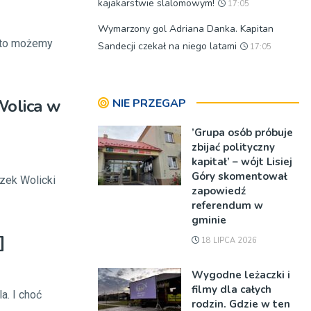
kajakarstwie slalomowym!
17:05
Wymarzony gol Adriana Danka. Kapitan
, to możemy
Sandecji czekał na niego latami
17:05
Wolica w
NIE PRZEGAP
’Grupa osób próbuje
zbijać polityczny
kapitał’ – wójt Lisiej
Góry skomentował
zek Wolicki
zapowiedź
referendum w
gminie
]
18 LIPCA 2026
Wygodne leżaczki i
filmy dla całych
a. I choć
rodzin. Gdzie w ten