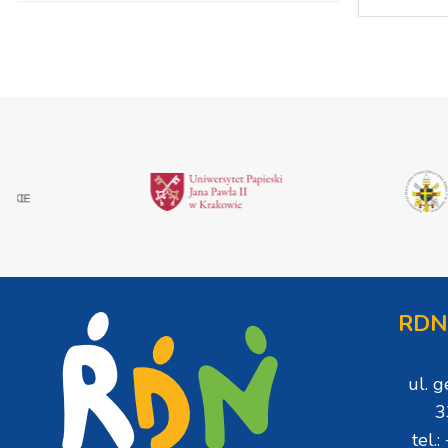
RDN
ul. 
3
tel.