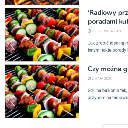
‘Radiowy prze
poradami ku
28 CZERWCA 2024
Jak zrobić idealną 
innymi takie porady 
Czy można gr
2 MAJA 2024
Grill na balkonie ta
przypomina tarnowska