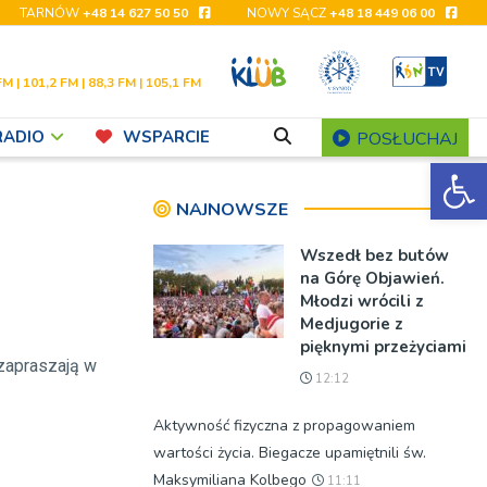
TARNÓW
+48 14 627 50 50
NOWY SĄCZ
+48 18 449 06 00
FM | 101,2 FM | 88,3 FM | 105,1 FM
RADIO
WSPARCIE
POSŁUCHAJ
Ot
NAJNOWSZE
Wszedł bez butów
na Górę Objawień.
Młodzi wrócili z
Medjugorie z
pięknymi przeżyciami
zapraszają w
12:12
Aktywność fizyczna z propagowaniem
wartości życia. Biegacze upamiętnili św.
Maksymiliana Kolbego
11:11