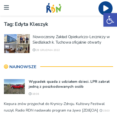
Ot
Tag:
Edyta Kleszyk
Nowoczesny Zakład Opiekuńczo-Leczniczy w
Siedliskach k. Tuchowa oficjalnie otwarty
28 GRUDNIA 2022
NAJNOWSZE
Wypadek quada z udziałem dzieci. LPR zabrał
jedną z poszkodowanych osób
18:06
Kiepura znów przyjechał do Krynicy-Zdroju. Kultowy Festiwal
ruszył. Radio RDN nadawało program na żywo [ZDJĘCIA]
15:03