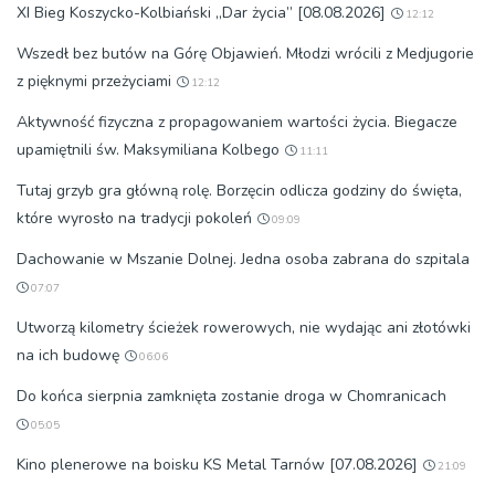
XI Bieg Koszycko-Kolbiański „Dar życia” [08.08.2026]
12:12
Wszedł bez butów na Górę Objawień. Młodzi wrócili z Medjugorie
z pięknymi przeżyciami
12:12
Aktywność fizyczna z propagowaniem wartości życia. Biegacze
upamiętnili św. Maksymiliana Kolbego
11:11
Tutaj grzyb gra główną rolę. Borzęcin odlicza godziny do święta,
które wyrosło na tradycji pokoleń
09:09
Dachowanie w Mszanie Dolnej. Jedna osoba zabrana do szpitala
07:07
Utworzą kilometry ścieżek rowerowych, nie wydając ani złotówki
na ich budowę
06:06
Do końca sierpnia zamknięta zostanie droga w Chomranicach
05:05
Kino plenerowe na boisku KS Metal Tarnów [07.08.2026]
21:09