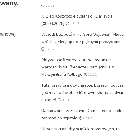
owany.
15:03
XI Bieg Koszycko-Kolbiański „Dar życia”
[08.08.2026]
12:12
lmanowej.
Wszedł bez butów na Górę Objawień. Młodzi
wrócili z Medjugorie z pięknymi przeżyciami
12:12
Aktywność fizyczna z propagowaniem
wartości życia. Biegacze upamiętnili św.
Maksymiliana Kolbego
11:11
Tutaj grzyb gra główną rolę. Borzęcin odlicza
godziny do święta, które wyrosło na tradycji
pokoleń
09:09
Dachowanie w Mszanie Dolnej. Jedna osoba
zabrana do szpitala
07:07
Utworzą kilometry ścieżek rowerowych, nie