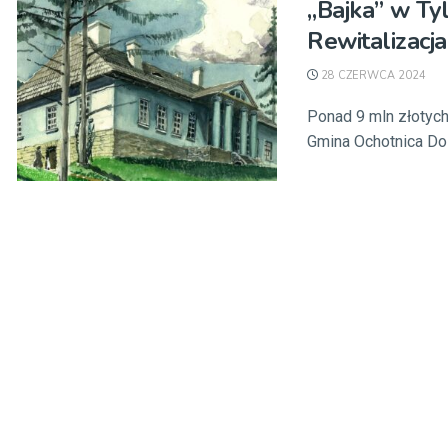
„Bajka” w Ty
Rewitalizacj
28 CZERWCA 2024
Ponad 9 mln złotych 
Gmina Ochotnica Dol