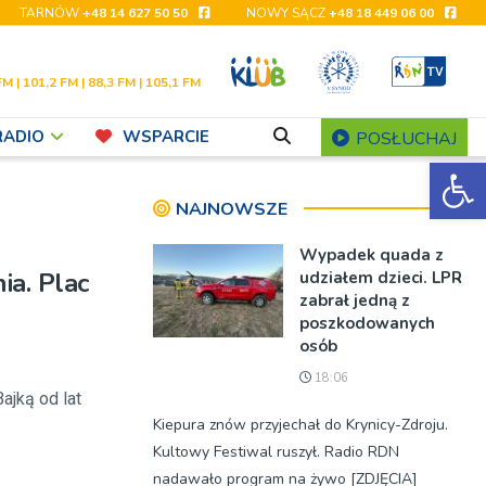
TARNÓW
+48 14 627 50 50
NOWY SĄCZ
+48 18 449 06 00
FM | 101,2 FM | 88,3 FM | 105,1 FM
RADIO
WSPARCIE
POSŁUCHAJ
Ot
NAJNOWSZE
Wypadek quada z
ia. Plac
udziałem dzieci. LPR
zabrał jedną z
poszkodowanych
osób
18:06
ajką od lat
Kiepura znów przyjechał do Krynicy-Zdroju.
Kultowy Festiwal ruszył. Radio RDN
nadawało program na żywo [ZDJĘCIA]