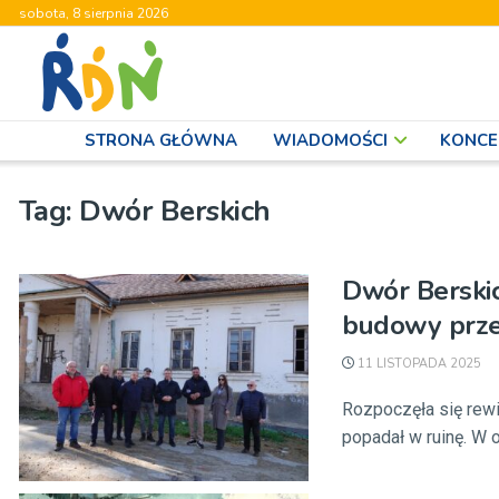
sobota, 8 sierpnia 2026
STRONA GŁÓWNA
WIADOMOŚCI
KONCE
Tag:
Dwór Berskich
Dwór Berskic
budowy prz
11 LISTOPADA 2025
Rozpoczęła się rewi
popadał w ruinę. W o