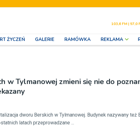
103,6 FM | 97,0 
RT ŻYCZEŃ
GALERIE
RAMÓWKA
REKLAMA
h w Tylmanowej zmieni się nie do poznan
ekazany
talizacja dworu Berskich w Tylmanowej. Budynek nazywany też B
statnich latach przeprowadzane ...