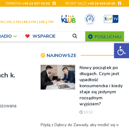
TARNÓW
+48 14 627 50 50
NOWY SĄCZ
+48 18 449 06 00
FM | 101,2 FM | 88,3 FM | 105,1 FM
RADIO
WSPARCIE
POSŁUCHAJ
Ot
NAJNOWSZE
Nowy początek po
ch k.
długach. Czym jest
upadłość
konsumencka i kiedy
staje się jedynym
rozsądnym
wyjściem?
alizowana
10:10
Pójdą z Dębicy do Zawady, aby modlić się o