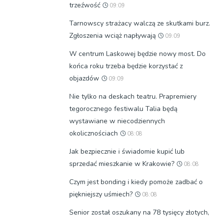
trzeźwość
09:09
Tarnowscy strażacy walczą ze skutkami burz.
Zgłoszenia wciąż napływają
09:09
W centrum Laskowej będzie nowy most. Do
końca roku trzeba będzie korzystać z
objazdów
09:09
Nie tylko na deskach teatru. Prapremiery
tegorocznego festiwalu Talia będą
wystawiane w niecodziennych
okolicznościach
08:08
Jak bezpiecznie i świadomie kupić lub
sprzedać mieszkanie w Krakowie?
08:08
Czym jest bonding i kiedy pomoże zadbać o
piękniejszy uśmiech?
08:08
Senior został oszukany na 78 tysięcy złotych,