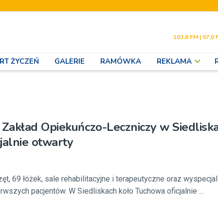
103,6 FM | 97,0 
RT ŻYCZEŃ
GALERIE
RAMÓWKA
REKLAMA
akład Opiekuńczo-Leczniczy w Siedliska
jalnie otwarty
ęt, 69 łóżek, sale rehabilitacyjne i terapeutyczne oraz wyspecj
rwszych pacjentów. W Siedliskach koło Tuchowa oficjalnie ...