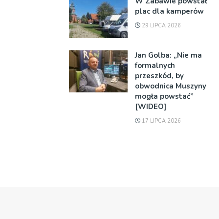
W Zabawie powstał
plac dla kamperów
29 LIPCA 2026
Jan Golba: „Nie ma
formalnych
przeszkód, by
obwodnica Muszyny
mogła powstać”
[WIDEO]
17 LIPCA 2026