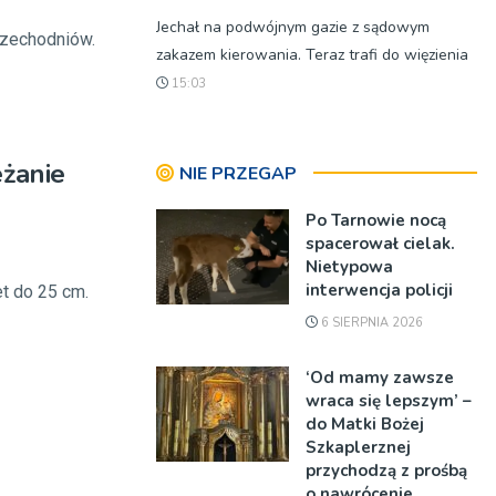
Jechał na podwójnym gazie z sądowym
rzechodniów.
zakazem kierowania. Teraz trafi do więzienia
15:03
żanie
NIE PRZEGAP
Po Tarnowie nocą
spacerował cielak.
Nietypowa
interwencja policji
t do 25 cm.
6 SIERPNIA 2026
‘Od mamy zawsze
wraca się lepszym’ –
do Matki Bożej
Szkaplerznej
przychodzą z prośbą
o nawrócenie