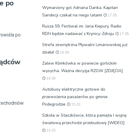
e po
Wymarzony gol Adriana Danka. Kapitan
Sandecji czekał na niego latami
17:05
Rusza 59. Festiwal im. Jana Kiepury. Radio
RDN będzie nadawać z Krynicy-Zdroju
17:05
Powiśla po
Strefa zewnętrzna Pływalni Limanowskiej już
działa!
16:04
rządców
Zalew Klimkówka w powiecie gorlickim
wysycha. Ważna decyzja RZGW [ZDJĘCIA]
16:04
Autobusy elektryczne gotowe do
przewożenia pasażerów po gminie
rzechodniów
Podegrodzie
15:03
Szkoła w Staszkówce, która pamięta I wojnę
światową przechodzi przebudowę [WIDEO]
15:03