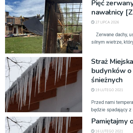
Pięć zerwany
nawałnicy [
27 LIPCA 2026
Zerwane dachy, usz
silnym wietrze, który 
Straż Miejska
budynków o i
śnieżnych
19 LUTEGO 2021
Przed nami tempera
będzie spadający z d
Pamiętajmy o
16 LUTEGO 2021