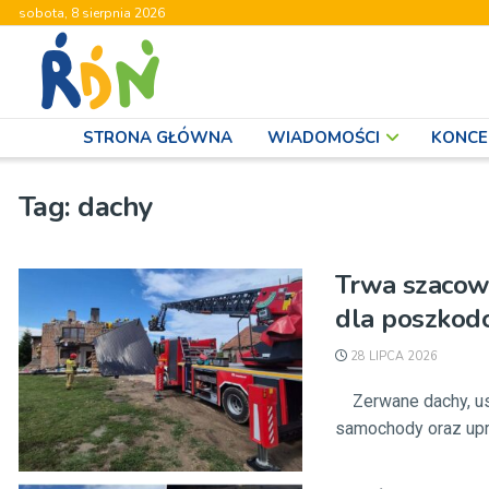
sobota, 8 sierpnia 2026
STRONA GŁÓWNA
WIADOMOŚCI
KONCE
Tag:
dachy
Trwa szacow
dla poszko
28 LIPCA 2026
Zerwane dachy, us
samochody oraz upraw