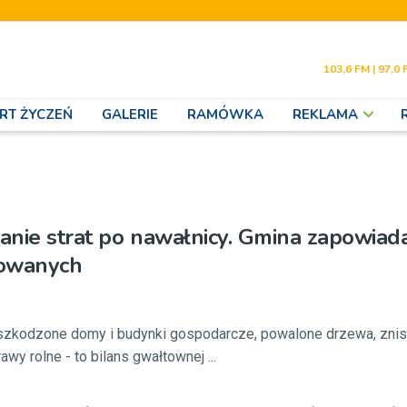
103,6 FM | 97,0 
RT ŻYCZEŃ
GALERIE
RAMÓWKA
REKLAMA
anie strat po nawałnicy. Gmina zapowia
dowanych
zkodzone domy i budynki gospodarcze, powalone drzewa, zni
y rolne - to bilans gwałtownej ...