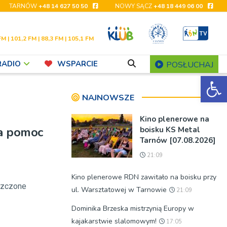
TARNÓW
+48 14 627 50 50
NOWY SĄCZ
+48 18 449 06 00
FM | 101,2 FM | 88,3 FM | 105,1 FM
RADIO
WSPARCIE
POSŁUCHAJ
Ot
NAJNOWSZE
Kino plenerowe na
da pomoc
boisku KS Metal
Tarnów [07.08.2026]
21:09
Kino plenerowe RDN zawitało na boisku przy
szczone
ul. Warsztatowej w Tarnowie
21:09
Dominika Brzeska mistrzynią Europy w
kajakarstwie slalomowym!
17:05