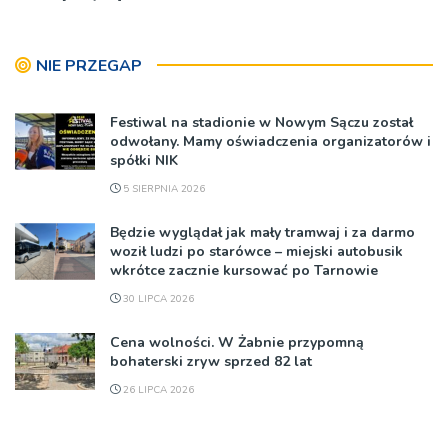
NIE PRZEGAP
Festiwal na stadionie w Nowym Sączu został
odwołany. Mamy oświadczenia organizatorów i
spółki NIK
5 SIERPNIA 2026
Będzie wyglądał jak mały tramwaj i za darmo
woził ludzi po starówce – miejski autobusik
wkrótce zacznie kursować po Tarnowie
30 LIPCA 2026
Cena wolności. W Żabnie przypomną
bohaterski zryw sprzed 82 lat
26 LIPCA 2026