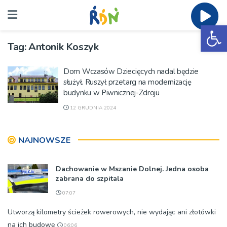
Ot
Tag:
Antonik Koszyk
Dom Wczasów Dziecięcych nadal będzie
służył. Ruszył przetarg na modernizację
budynku w Piwnicznej-Zdroju
12 GRUDNIA 2024
NAJNOWSZE
Dachowanie w Mszanie Dolnej. Jedna osoba
zabrana do szpitala
07:07
Utworzą kilometry ścieżek rowerowych, nie wydając ani złotówki
na ich budowę
06:06