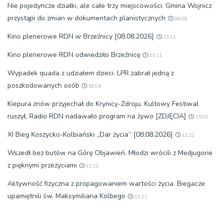
Nie pojedyncze działki, ale całe trzy miejscowości. Gmina Wojnicz
przystąpi do zmian w dokumentach planistycznych
08:08
Kino plenerowe RDN w Brzeźnicy [08.08.2026]
23:11
Kino plenerowe RDN odwiedziło Brzeźnicę
23:11
Wypadek quada z udziałem dzieci. LPR zabrał jedną z
poszkodowanych osób
18:06
Kiepura znów przyjechał do Krynicy-Zdroju. Kultowy Festiwal
ruszył. Radio RDN nadawało program na żywo [ZDJĘCIA]
15:03
XI Bieg Koszycko-Kolbiański „Dar życia” [08.08.2026]
12:12
Wszedł bez butów na Górę Objawień. Młodzi wrócili z Medjugorie
z pięknymi przeżyciami
12:12
Aktywność fizyczna z propagowaniem wartości życia. Biegacze
upamiętnili św. Maksymiliana Kolbego
11:11