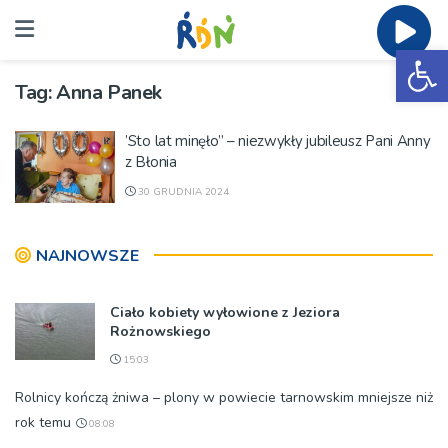
Ot
Tag:
Anna Panek
’Sto lat minęło” – niezwykły jubileusz Pani Anny
z Błonia
30 GRUDNIA 2024
NAJNOWSZE
Ciało kobiety wyłowione z Jeziora
Rożnowskiego
15:03
Rolnicy kończą żniwa – plony w powiecie tarnowskim mniejsze niż
rok temu
08:08