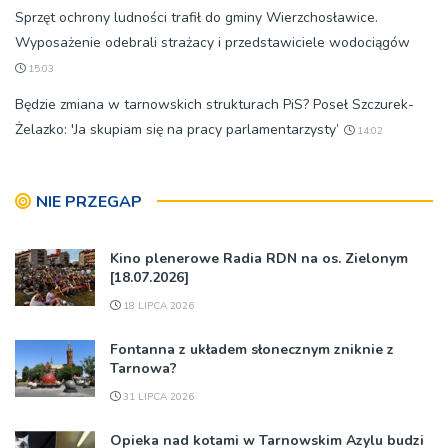
Sprzęt ochrony ludności trafił do gminy Wierzchosławice.
Wyposażenie odebrali strażacy i przedstawiciele wodociągów
15:03
Będzie zmiana w tarnowskich strukturach PiS? Poseł Szczurek-
Żelazko: 'Ja skupiam się na pracy parlamentarzysty’
14:02
NIE PRZEGAP
Kino plenerowe Radia RDN na os. Zielonym
[18.07.2026]
18 LIPCA 2026
Fontanna z układem słonecznym zniknie z
Tarnowa?
31 LIPCA 2026
Opieka nad kotami w Tarnowskim Azylu budzi