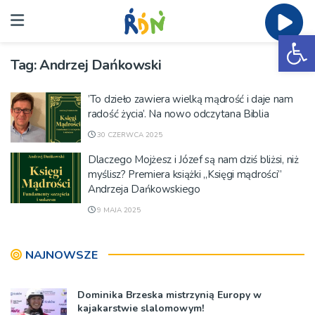
Ot
Tag:
Andrzej Dańkowski
’To dzieło zawiera wielką mądrość i daje nam
radość życia’. Na nowo odczytana Biblia
30 CZERWCA 2025
Dlaczego Mojżesz i Józef są nam dziś bliżsi, niż
myślisz? Premiera książki „Księgi mądrości”
Andrzeja Dańkowskiego
9 MAJA 2025
NAJNOWSZE
Dominika Brzeska mistrzynią Europy w
kajakarstwie slalomowym!