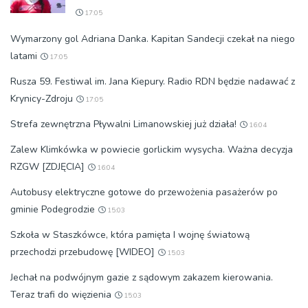
17:05
Wymarzony gol Adriana Danka. Kapitan Sandecji czekał na niego
latami
17:05
Rusza 59. Festiwal im. Jana Kiepury. Radio RDN będzie nadawać z
Krynicy-Zdroju
17:05
Strefa zewnętrzna Pływalni Limanowskiej już działa!
16:04
Zalew Klimkówka w powiecie gorlickim wysycha. Ważna decyzja
RZGW [ZDJĘCIA]
16:04
Autobusy elektryczne gotowe do przewożenia pasażerów po
gminie Podegrodzie
15:03
Szkoła w Staszkówce, która pamięta I wojnę światową
przechodzi przebudowę [WIDEO]
15:03
Jechał na podwójnym gazie z sądowym zakazem kierowania.
Teraz trafi do więzienia
15:03