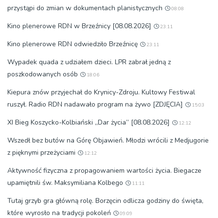
przystąpi do zmian w dokumentach planistycznych
08:08
Kino plenerowe RDN w Brzeźnicy [08.08.2026]
23:11
Kino plenerowe RDN odwiedziło Brzeźnicę
23:11
Wypadek quada z udziałem dzieci. LPR zabrał jedną z
poszkodowanych osób
18:06
Kiepura znów przyjechał do Krynicy-Zdroju. Kultowy Festiwal
ruszył. Radio RDN nadawało program na żywo [ZDJĘCIA]
15:03
XI Bieg Koszycko-Kolbiański „Dar życia” [08.08.2026]
12:12
Wszedł bez butów na Górę Objawień. Młodzi wrócili z Medjugorie
z pięknymi przeżyciami
12:12
Aktywność fizyczna z propagowaniem wartości życia. Biegacze
upamiętnili św. Maksymiliana Kolbego
11:11
Tutaj grzyb gra główną rolę. Borzęcin odlicza godziny do święta,
które wyrosło na tradycji pokoleń
09:09