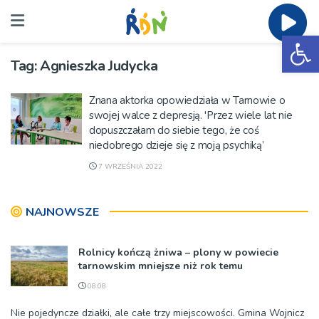
Ot
Tag:
Agnieszka Judycka
Znana aktorka opowiedziała w Tarnowie o
swojej walce z depresją. 'Przez wiele lat nie
dopuszczałam do siebie tego, że coś
niedobrego dzieje się z moją psychiką’
7 WRZEŚNIA 2022
NAJNOWSZE
Rolnicy kończą żniwa – plony w powiecie
tarnowskim mniejsze niż rok temu
08:08
Nie pojedyncze działki, ale całe trzy miejscowości. Gmina Wojnicz