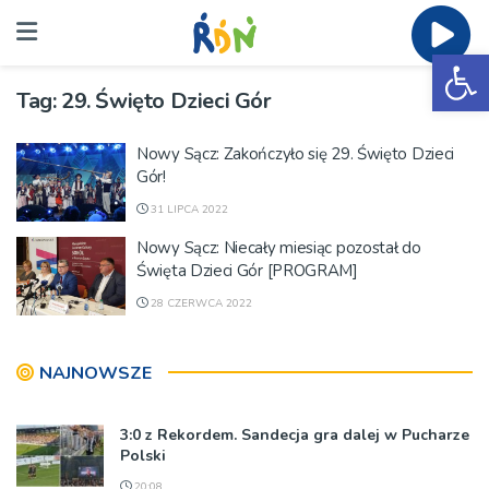
Ot
Tag:
29. Święto Dzieci Gór
Nowy Sącz: Zakończyło się 29. Święto Dzieci
Gór!
31 LIPCA 2022
Nowy Sącz: Niecały miesiąc pozostał do
Święta Dzieci Gór [PROGRAM]
28 CZERWCA 2022
NAJNOWSZE
3:0 z Rekordem. Sandecja gra dalej w Pucharze
Polski
20:08