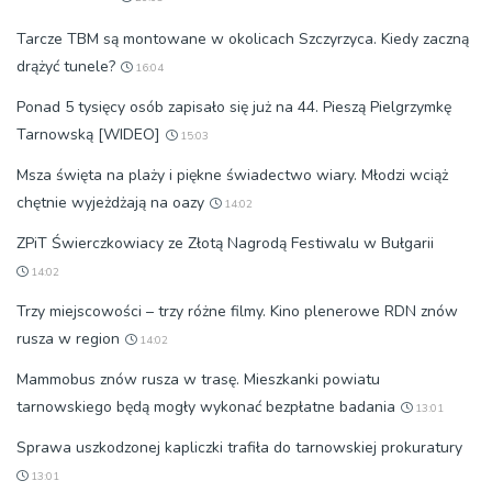
Tarcze TBM są montowane w okolicach Szczyrzyca. Kiedy zaczną
drążyć tunele?
16:04
Ponad 5 tysięcy osób zapisało się już na 44. Pieszą Pielgrzymkę
Tarnowską [WIDEO]
15:03
Msza święta na plaży i piękne świadectwo wiary. Młodzi wciąż
chętnie wyjeżdżają na oazy
14:02
ZPiT Świerczkowiacy ze Złotą Nagrodą Festiwalu w Bułgarii
14:02
Trzy miejscowości – trzy różne filmy. Kino plenerowe RDN znów
rusza w region
14:02
Mammobus znów rusza w trasę. Mieszkanki powiatu
tarnowskiego będą mogły wykonać bezpłatne badania
13:01
Sprawa uszkodzonej kapliczki trafiła do tarnowskiej prokuratury
13:01