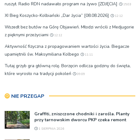
ruszył. Radio RDN nadawało program na żywo [ZDJĘCIA]
15:03
XI Bieg Koszycko-Kolbiański „Dar życia” [08.08.2026]
12:12
Wszedł bez butów na Górę Objawień. Młodzi wrócili z Medjugorie
z pięknymi przeżyciami
12:12
Aktywność fizyczna z propagowaniem wartości życia. Biegacze
upamiętnili św. Maksymiliana Kolbego
11:11
Tutaj grzyb gra główną rolę. Borzęcin odlicza godziny do święta,
które wyrosło na tradycji pokoleń
09:09
NIE PRZEGAP
Graffiti, zniszczone chodniki i zarośla. Planty
przy tarnowskim dworcu PKP czeka remont
1 SIERPNIA 2026