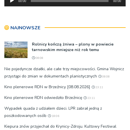
00:00
00:00
dźwiękowych
NAJNOWSZE
Rolnicy kończą żniwa – plony w powiecie
tarnowskim mniejsze niż rok temu
08:08
Nie pojedyncze działki, ale całe trzy miejscowości. Gmina Wojnicz
przystąpi do zmian w dokumentach planistycznych
08:08
Kino plenerowe RDN w Brzeźnicy [08.08.2026]
23:11
Kino plenerowe RDN odwiedziło Brzeźnicę
23:11
Wypadek quada z udziałem dzieci. LPR zabrał jedną z
poszkodowanych osób
18:06
Kiepura znów przyjechał do Krynicy-Zdroju. Kultowy Festiwal