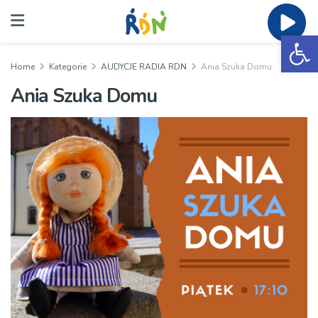
Ot
Home
Kategorie
AUDYCJE RADIA RDN
Ania Szuka Domu
Ania Szuka Domu