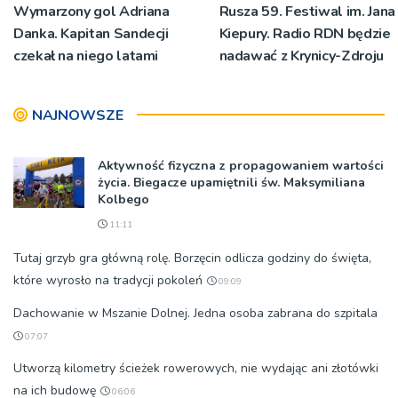
Wymarzony gol Adriana
Rusza 59. Festiwal im. Jana
Danka. Kapitan Sandecji
Kiepury. Radio RDN będzie
czekał na niego latami
nadawać z Krynicy-Zdroju
NAJNOWSZE
Aktywność fizyczna z propagowaniem wartości
życia. Biegacze upamiętnili św. Maksymiliana
Kolbego
11:11
Tutaj grzyb gra główną rolę. Borzęcin odlicza godziny do święta,
które wyrosło na tradycji pokoleń
09:09
Dachowanie w Mszanie Dolnej. Jedna osoba zabrana do szpitala
07:07
Utworzą kilometry ścieżek rowerowych, nie wydając ani złotówki
na ich budowę
06:06