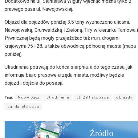
Dodatkowo na ul. Stanisława Wigury wjechać można tylko z
prawego pasa ul. Nawojowskiej.
Objazd dla pojazdów poniżej 3,5 tony wyznaczono ulicami:
Nawojowską, Grunwaldzką i Zieloną. Tiry w kierunku Tarnowa i
Piwnicznej będą mogły przejeżdżać też m.in. drogami
krajowymi 75 i 28, a także obwodnicą północną miasta (mapa
poniżej).
Utrudnienia potrwają do końca sierpnia, a do tego czasu, jak
informuje biuro prasowe urzędu miasta, możliwy będzie
dojazd i dojście do posesji.
Tagi:
Nowy Sącz
utrudnienia
ul. 29 listopada
objazdy
zamknięta ulica