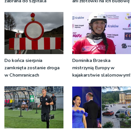
zabrana do szpitala
ani złotówki na ich budowę
Do końca sierpnia
Dominika Brzeska
zamknięta zostanie droga
mistrzynią Europy w
w Chomranicach
kajakarstwie slalomowym!