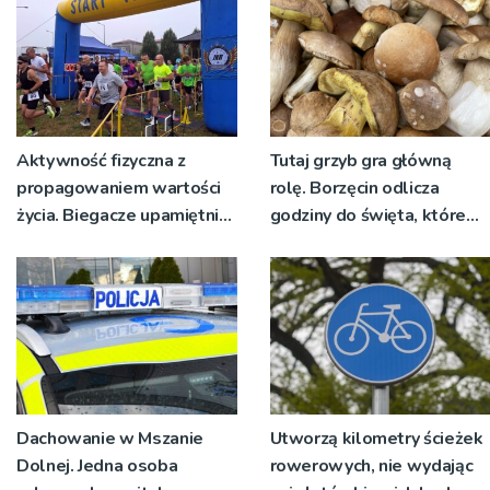
Aktywność fizyczna z
Tutaj grzyb gra główną
propagowaniem wartości
rolę. Borzęcin odlicza
życia. Biegacze upamiętnili
godziny do święta, które
św. Maksymiliana Kolbego
wyrosło na tradycji
pokoleń
Dachowanie w Mszanie
Utworzą kilometry ścieżek
Dolnej. Jedna osoba
rowerowych, nie wydając