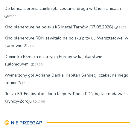
Do końca sierpnia zamknięta zostanie droga w Chomranicach
05:05
Kino plenerowe na boisku KS Metal Tarnów [07.08.2026]
21:09
Kino plenerowe RDN zawitało na boisku przy ul. Warsztatowej w
Tarnowie
21:09
Dominika Brzeska mistrzynią Europy w kajakarstwie
slalomowym!
17:05
Wymarzony gol Adriana Danka. Kapitan Sandecji czekał na niego
latami
17:05
Rusza 59. Festiwal im. Jana Kiepury. Radio RDN będzie nadawać z
Krynicy-Zdroju
17:05
NIE PRZEGAP