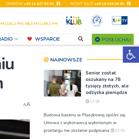
TARNÓW
+48 14 627 50 50
NOWY SĄCZ
+48 18 449 06 00
FM | 101,2 FM | 88,3 FM | 105,1 FM
RADIO
WSPARCIE
POSŁUCHAJ
Ot
iu
NAJNOWSZE
Senior został
h
oszukany na 78
tysięcy złotych, ale
odzyska pieniądze
17:05
A
A
Budowa basenu w Ptaszkowej opóźni się.
Umowa z wykonawcą wyłonionym w
przetargu nie zostanie podpisana
15:03