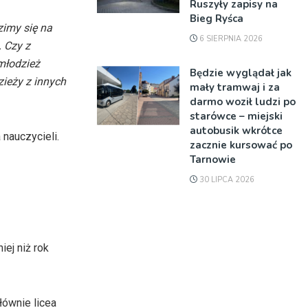
Ruszyły zapisy na
Bieg Ryśca
zimy się na
6 SIERPNIA 2026
. Czy z
młodzież
Będzie wyglądał jak
ieży z innych
mały tramwaj i za
darmo woził ludzi po
starówce – miejski
autobusik wkrótce
nauczycieli.
zacznie kursować po
Tarnowie
30 LIPCA 2026
ej niż rok
łównie licea