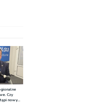
egionalne
we. Czy
stąpi nowy