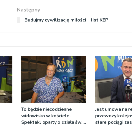
Następny
Budujmy cywilizację miłości – list KEP
To będzie niecodzienne
Jest umowa na r
widowisko w kościele.
przewozy kolejo
Spektakl oparty o działa św.
stare pociągi za
 nie
Teresy Wielkiej
tabor?