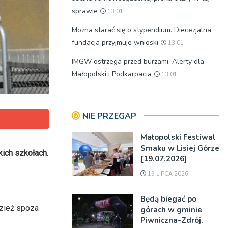
sprawie
13:01
Można starać się o stypendium. Diecezjalna
fundacja przyjmuje wnioski
13:01
IMGW ostrzega przed burzami. Alerty dla
Małopolski i Podkarpacia
13:01
NIE PRZEGAP
Małopolski Festiwal
Smaku w Lisiej Górze
ich szkołach.
[19.07.2026]
19 LIPCA 2026
Będą biegać po
zież spoza
górach w gminie
Piwniczna-Zdrój.