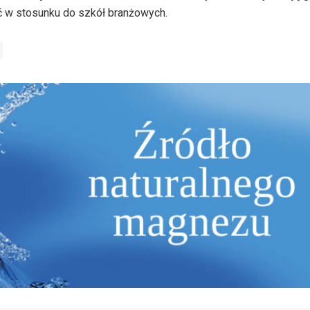
ić w stosunku do szkół branżowych.