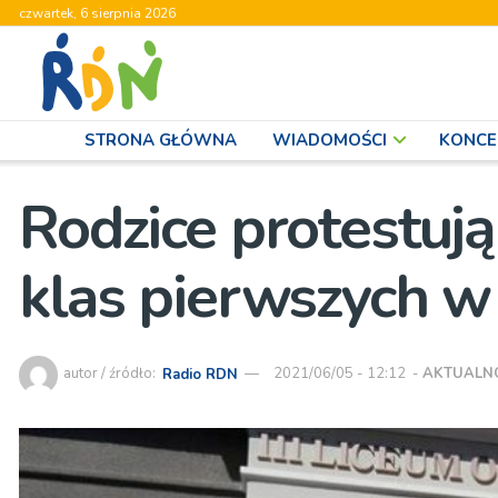
czwartek, 6 sierpnia 2026
STRONA GŁÓWNA
WIADOMOŚCI
KONCE
Rodzice protestują
klas pierwszych w
autor / źródło:
Radio RDN
2021/06/05 - 12:12
-
AKTUALN