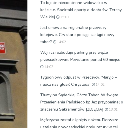
To będzie niecodzienne widowisko w
kościele. Spektakl oparty o działa św. Teresy
Wielkiej
15:03
Jest umowa na regionalne przewozy
kolejowe. Czy stare pociągi zastąpi nowy
tabor?
14:02
Wojnicz rozbuduje parking przy węźle
przesiadkowym. Powstanie ponad 60 miejsc
14:02
Tygodniowy odpust w Przeczycy. 'Maryjo –
naucz nas głosić Chrystusa’
14:02
Tłumy na Sądeckiej Górze Tabor. W święto
Przemienienia Pańskiego bp Jeż przypominał o
znaczeniu Sakramentów [ZDJĘCIA]
13:01
Mężczyzna został dźgnięty nożem. Pierwsze
ustalenia nowosądeckiej prokuratury w tej