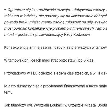
–
Ogranicza się ich możliwość rozwoju, zdobywania wiedzy.
taki start młodzieży, nie godzimy się na likwidowanie dobrych
powodu braku miejsc mamy zdolną młodzież na siłę wysyłać 
musi ponosić konsekwencje problemów finansowych Tarnowa? 
miast
– podkreśla przewodniczący Rady Rodziców.
Konsekwencją zmniejszenia liczby klas pierwszych w tarnowsk
W tarnowskich liceach magistrat pozostawił po 5 klas.
Przykładowo w I LO odeszło siedem klas trzecich, a w III os
Miasto tłumaczy cięcia problemami finansowymi a także mniejs
temu.
Jak tłumaczy dyr. Wydziału Edukacji w Urzędzie Miasta, Bog