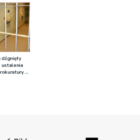
 dźgnięty
 ustalenia
rokuratury w