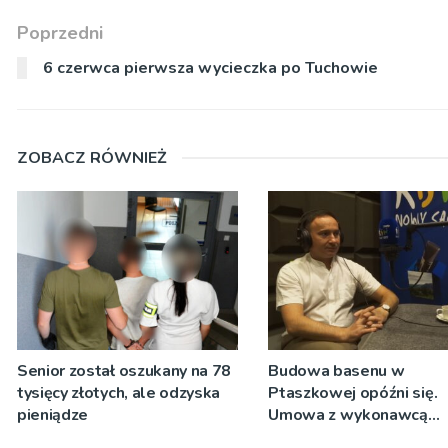
Poprzedni
6 czerwca pierwsza wycieczka po Tuchowie
ZOBACZ RÓWNIEŻ
Senior został oszukany na 78
Budowa basenu w
tysięcy złotych, ale odzyska
Ptaszkowej opóźni się.
pieniądze
Umowa z wykonawcą
wyłonionym w przetargu