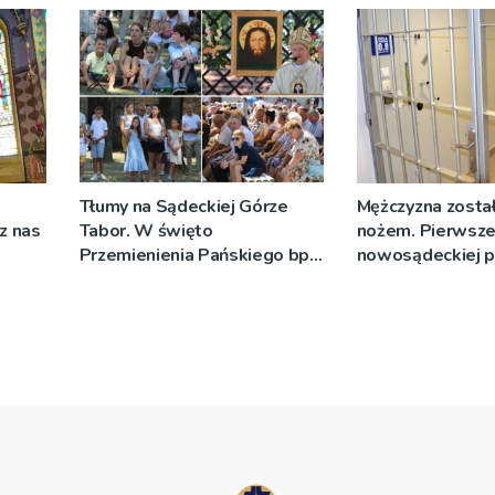
Tłumy na Sądeckiej Górze
Mężczyzna został
cz nas
Tabor. W święto
nożem. Pierwsze
Przemienienia Pańskiego bp
nowosądeckiej p
Jeż przypominał o znaczeniu
tej sprawie
Sakramentów [ZDJĘCIA]