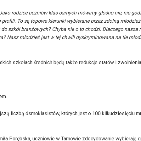
 Jako rodzice uczniów klas ósmych mówimy głośno nie, nie god
 profili. To są topowe kierunki wybierane przez zdolną młodzież
do szkół branżowych? Chyba nie o to chodzi. Dlaczego nasza 
Nasz młodzież jest w tej chwili dyskryminowana na tle młodz
ich szkołach średnich będą także redukcje etatów i zwolnienia 
iem.
zą liczbą ósmoklasistów, których jest o 100 kilkudziesięciu mni
umiła Porębska, uczniowie w Tarnowie zdecydowanie wybierają g