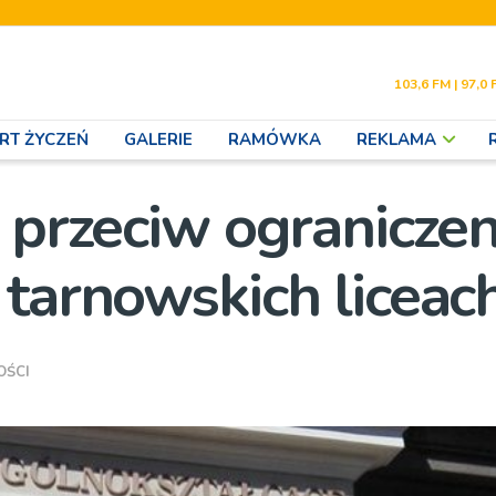
103,6 FM | 97,0 
RT ŻYCZEŃ
GALERIE
RAMÓWKA
REKLAMA
 przeciw ograniczen
 tarnowskich liceac
OŚCI