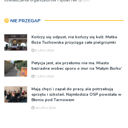
oświadczenia organizatorów i spółki NIK
13:01
NIE PRZEGAP
Kończy się odpust, nie kończy się kult. Matka
Boża Tuchowska przyciąga całe pielgrzymki
9 LIPCA 2026
Petycja jest, ale przełomu nie ma. Miasto
bezradne wobec sporu o mur na 'Małym Burku’
7 LIPCA 2026
Mają chęci i zapał do pracy, ale potrzebują
sprzętu i szkoleń. Najmłodsza OSP powstała w
Błoniu pod Tarnowem
16 LIPCA 2026