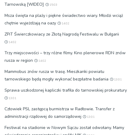
Tarnowską [WIDEO]
15:03
Msza święta na plaży i piękne świadectwo wiary. Młodzi wciąż
chętnie wyjeżdżają na oazy
14:02
ZPiT Świerczkowiacy ze Złotą Nagrodą Festiwalu w Bułgarii
14:02
Trzy miejscowości – trzy różne filmy. Kino plenerowe RDN znów
rusza w region
14:02
Mammobus znów rusza w trasę. Mieszkanki powiatu
tarnowskiego będą mogły wykonać bezpłatne badania
13:01
Sprawa uszkodzonej kapliczki trafiła do tarnowskiej prokuratury
13:01
Człowiek PSL zastępcą burmistrza w Radłowie. Transfer z
administracji rządowej do samorządowej
13:01
Festiwal na stadionie w Nowym Sączu został odwołany. Mamy