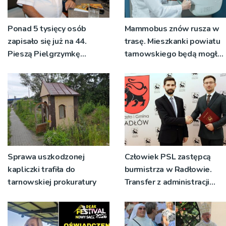
Ponad 5 tysięcy osób
Mammobus znów rusza w
zapisało się już na 44.
trasę. Mieszkanki powiatu
Pieszą Pielgrzymkę
tarnowskiego będą mogły
Tarnowską [WIDEO]
wykonać bezpłatne
badania
Sprawa uszkodzonej
Człowiek PSL zastępcą
kapliczki trafiła do
burmistrza w Radłowie.
tarnowskiej prokuratury
Transfer z administracji
rządowej do
samorządowej