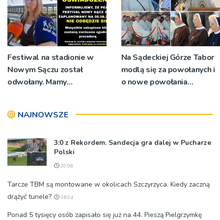
Festiwal na stadionie w
Na Sądeckiej Górze Tabor
Nowym Sączu został
modlą się za powołanych i
odwołany. Mamy
o nowe powołania
oświadczenia
[ZDJĘCIA]
organizatorów i spółki NIK
NAJNOWSZE
3:0 z Rekordem. Sandecja gra dalej w Pucharze
Polski
20:08
Tarcze TBM są montowane w okolicach Szczyrzyca. Kiedy zaczną
drążyć tunele?
16:04
Ponad 5 tysięcy osób zapisało się już na 44. Pieszą Pielgrzymkę