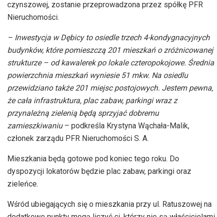
czynszowej, zostanie przeprowadzona przez spółkę PFR
Nieruchomości.
– Inwestycja w Dębicy to osiedle trzech 4-kondygnacyjnych
budynków, które pomieszczą 201 mieszkań o zróżnicowanej
strukturze – od kawalerek po lokale czteropokojowe. Średnia
powierzchnia mieszkań wyniesie 51 mkw. Na osiedlu
przewidziano także 201 miejsc postojowych. Jestem pewna,
że cała infrastruktura, plac zabaw, parkingi wraz z
przynależną zielenią będą sprzyjać dobremu
zamieszkiwaniu
– podkreśla Krystyna Wąchała-Malik,
członek zarządu PFR Nieruchomości S. A.
Mieszkania będą gotowe pod koniec tego roku. Do
dyspozycji lokatorów będzie plac zabaw, parkingi oraz
zieleńce.
Wśród ubiegających się o mieszkania przy ul. Ratuszowej na
dodatkowe punkty mogą liczyć ci, którzy nie są właścicielami