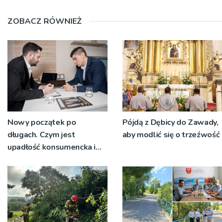
ZOBACZ RÓWNIEŻ
Nowy początek po
Pójdą z Dębicy do Zawady,
długach. Czym jest
aby modlić się o trzeźwość
upadłość konsumencka i
kiedy staje się jedynym
rozsądnym wyjściem?