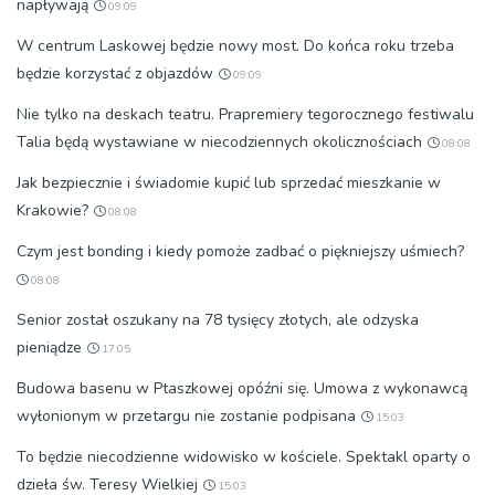
napływają
09:09
W centrum Laskowej będzie nowy most. Do końca roku trzeba
będzie korzystać z objazdów
09:09
Nie tylko na deskach teatru. Prapremiery tegorocznego festiwalu
Talia będą wystawiane w niecodziennych okolicznościach
08:08
Jak bezpiecznie i świadomie kupić lub sprzedać mieszkanie w
Krakowie?
08:08
Czym jest bonding i kiedy pomoże zadbać o piękniejszy uśmiech?
08:08
Senior został oszukany na 78 tysięcy złotych, ale odzyska
pieniądze
17:05
Budowa basenu w Ptaszkowej opóźni się. Umowa z wykonawcą
wyłonionym w przetargu nie zostanie podpisana
15:03
To będzie niecodzienne widowisko w kościele. Spektakl oparty o
dzieła św. Teresy Wielkiej
15:03