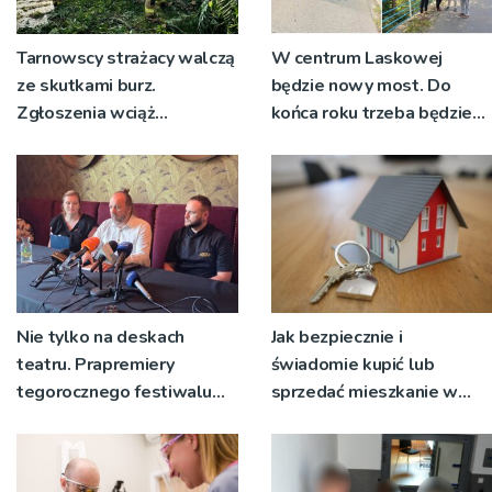
Tarnowscy strażacy walczą
W centrum Laskowej
ze skutkami burz.
będzie nowy most. Do
Zgłoszenia wciąż
końca roku trzeba będzie
napływają
korzystać z objazdów
Nie tylko na deskach
Jak bezpiecznie i
teatru. Prapremiery
świadomie kupić lub
tegorocznego festiwalu
sprzedać mieszkanie w
Talia będą wystawiane w
Krakowie?
niecodziennych
okolicznościach