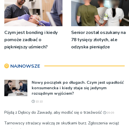
Czym jest bonding i kiedy
Senior został oszukany na
pomoże zadbać o
78 tysięcy złotych, ale
piękniejszy uśmiech?
odzyska pieniądze
NAJNOWSZE
Nowy początek po długach. Czym jest upadłość
konsumencka i kiedy staje się jedynym
rozsądnym wyjściem?
10:10
Pójdą z Dębicy do Zawady, aby modlić się o trzeźwość
09:09
Tarnowscy strażacy walczą ze skutkami burz. Zgłoszenia wciąż