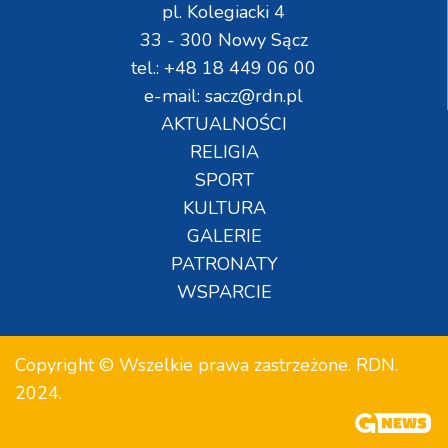
pl. Kolegiacki 4
33 - 300 Nowy Sącz
tel.: +48 18 449 06 00
e-mail: sacz@rdn.pl
AKTUALNOŚCI
RELIGIA
SPORT
KULTURA
GALERIE
PATRONATY
WSPARCIE
Copyright © Wszelkie prawa zastrzeżone. RDN.
2024.