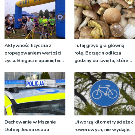
Aktywność fizyczna z
Tutaj grzyb gra główną
propagowaniem wartości
rolę. Borzęcin odlicza
życia. Biegacze upamiętnili
godziny do święta, które
św. Maksymiliana Kolbego
wyrosło na tradycji
pokoleń
Dachowanie w Mszanie
Utworzą kilometry ścieżek
Dolnej. Jedna osoba
rowerowych, nie wydając