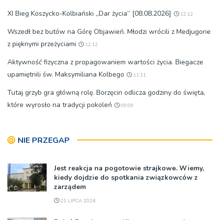
XI Bieg Koszycko-Kolbiański „Dar życia” [08.08.2026]
12:12
Wszedł bez butów na Górę Objawień. Młodzi wrócili z Medjugorie
z pięknymi przeżyciami
12:12
Aktywność fizyczna z propagowaniem wartości życia. Biegacze
upamiętnili św. Maksymiliana Kolbego
11:11
Tutaj grzyb gra główną rolę. Borzęcin odlicza godziny do święta,
które wyrosło na tradycji pokoleń
09:09
NIE PRZEGAP
Jest reakcja na pogotowie strajkowe. Wiemy,
kiedy dojdzie do spotkania związkowców z
zarządem
21 LIPCA 2026