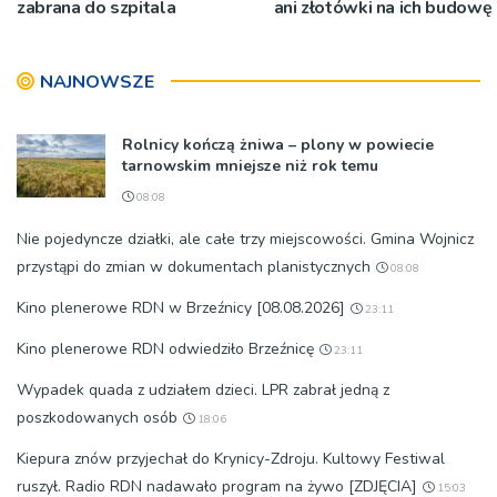
zabrana do szpitala
ani złotówki na ich budowę
NAJNOWSZE
Rolnicy kończą żniwa – plony w powiecie
tarnowskim mniejsze niż rok temu
08:08
Nie pojedyncze działki, ale całe trzy miejscowości. Gmina Wojnicz
przystąpi do zmian w dokumentach planistycznych
08:08
Kino plenerowe RDN w Brzeźnicy [08.08.2026]
23:11
Kino plenerowe RDN odwiedziło Brzeźnicę
23:11
Wypadek quada z udziałem dzieci. LPR zabrał jedną z
poszkodowanych osób
18:06
Kiepura znów przyjechał do Krynicy-Zdroju. Kultowy Festiwal
ruszył. Radio RDN nadawało program na żywo [ZDJĘCIA]
15:03