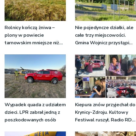
Rolnicy kończą żniwa –
Nie pojedyncze działki, ale
plony w powiecie
całe trzy miejscowości.
tarnowskim mniejsze niż
Gmina Wojnicz przystąpi
rok temu
do zmian w dokumentach
planistycznych
Wypadek quada z udziałem
Kiepura znów przyjechał do
dzieci. LPR zabrał jedną z
Krynicy-Zdroju. Kultowy
poszkodowanych osób
Festiwal ruszył. Radio RDN
nadawało program na
żywo [ZDJĘCIA]