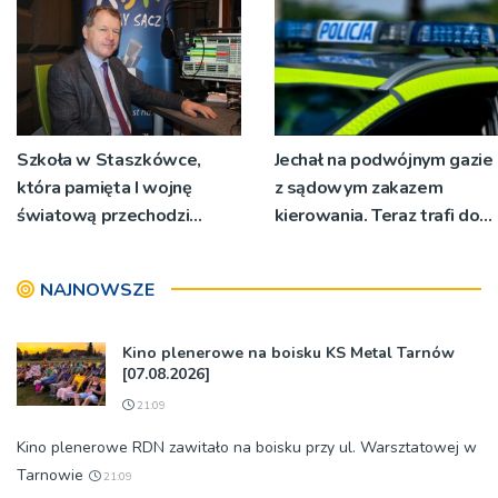
Szkoła w Staszkówce,
Jechał na podwójnym gazie
która pamięta I wojnę
z sądowym zakazem
światową przechodzi
kierowania. Teraz trafi do
przebudowę [WIDEO]
więzienia
NAJNOWSZE
Kino plenerowe na boisku KS Metal Tarnów
[07.08.2026]
21:09
Kino plenerowe RDN zawitało na boisku przy ul. Warsztatowej w
Tarnowie
21:09