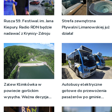
Rusza 59. Festiwal im. Jana
Strefa zewnętrzna
Kiepury. Radio RDN będzie
Pływalni Limanowskiej już
nadawać z Krynicy-Zdroju
działa!
Zalew Klimkówka w
Autobusy elektryczne
powiecie gorlickim
gotowe do przewożenia
wysycha. Ważna decyzja
pasażerów po gminie
RZGW [ZDJĘCIA]
Podegrodzie