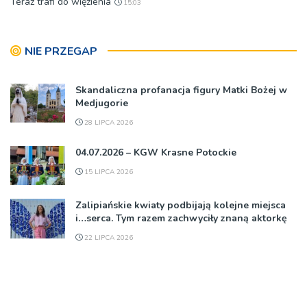
Teraz trafi do więzienia
15:03
NIE PRZEGAP
Skandaliczna profanacja figury Matki Bożej w
Medjugorie
28 LIPCA 2026
04.07.2026 – KGW Krasne Potockie
15 LIPCA 2026
Zalipiańskie kwiaty podbijają kolejne miejsca
i…serca. Tym razem zachwyciły znaną aktorkę
22 LIPCA 2026