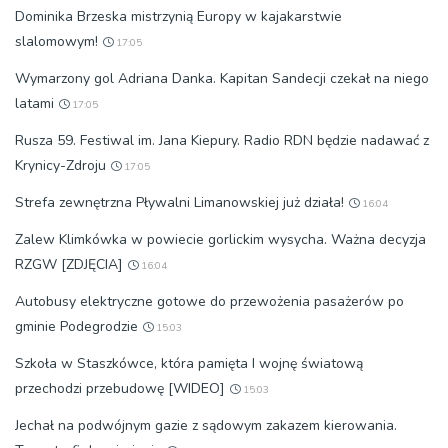
Dominika Brzeska mistrzynią Europy w kajakarstwie
slalomowym!
17:05
Wymarzony gol Adriana Danka. Kapitan Sandecji czekał na niego
latami
17:05
Rusza 59. Festiwal im. Jana Kiepury. Radio RDN będzie nadawać z
Krynicy-Zdroju
17:05
Strefa zewnętrzna Pływalni Limanowskiej już działa!
16:04
Zalew Klimkówka w powiecie gorlickim wysycha. Ważna decyzja
RZGW [ZDJĘCIA]
16:04
Autobusy elektryczne gotowe do przewożenia pasażerów po
gminie Podegrodzie
15:03
Szkoła w Staszkówce, która pamięta I wojnę światową
przechodzi przebudowę [WIDEO]
15:03
Jechał na podwójnym gazie z sądowym zakazem kierowania.