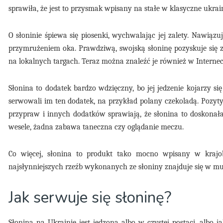
sprawiła, że jest to przysmak wpisany na stałe w klasyczne ukra
O słoninie śpiewa się piosenki, wychwalając jej zalety. Nawiąz
przymrużeniem oka. Prawdziwą, swojską słoninę pozyskuje się 
na lokalnych targach. Teraz można znaleźć je również w Internec
Słonina to dodatek bardzo wdzięczny, bo jej jedzenie kojarzy si
serwowali im ten dodatek, na przykład polany czekoladą. Pozyt
przypraw i innych dodatków sprawiają, że słonina to doskonała 
wesele, żadna zabawa taneczna czy oglądanie meczu.
Co więcej, słonina to produkt tako mocno wpisany w krajob
najsłynniejszych rzeźb wykonanych ze słoniny znajduje się w 
Jak serwuje się słoninę?
Słonina na Ukrainie jest jedzona albo w czystej postaci, albo