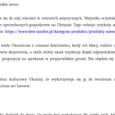
ińskie menu.
uje się do niej również w utworach satyrycznych. Wszystko oczywiśc
ze sprawdzonych gospodarstw na Ukrainie. Tego rodzaju artykuły 
ie:
https://www.best-market.pl/kategoria-produktu/produkty-mies
ę wielu Ukraińcom z czasami dzieciństwa, kiedy ich bliscy, rodzice
ywne skojarzenia, a także dobry smak uzyskany dzięki odpowiedni
propozycja na spotkanie w przyjacielskim gronie. Nie obędzie się 
raz kulturowy Ukrainy, że wykorzystuje się ją do tworzenia r
muzeum we Lwowie.
 jako dodatek do dania. Co może być zaskakujące dla wielu osób, k