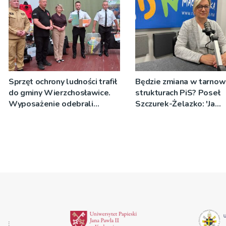
Sprzęt ochrony ludności trafił
Będzie zmiana w tarnow
do gminy Wierzchosławice.
strukturach PiS? Poseł
Wyposażenie odebrali
Szczurek-Żelazko: 'Ja
strażacy i przedstawiciele
skupiam się na pracy
wodociągów
parlamentarzysty’