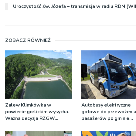
Uroczystość św. Józefa – transmisja w radiu RDN [W
ZOBACZ RÓWNIEŻ
Zalew Klimkówka w
Autobusy elektryczne
powiecie gorlickim wysycha.
gotowe do przewożeni
Ważna decyzja RZGW
pasażerów po gminie
[ZDJĘCIA]
Podegrodzie