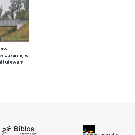
dów
ży pożarnej w
i i ulewami