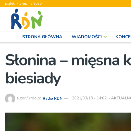
piątek, 7 sierpnia 2026
STRONA GŁÓWNA
WIADOMOŚCI
KONCE
Słonina – mięsna k
biesiady
autor / źródło:
Radio RDN
2021/03/18 - 14:02
-
AKTUALN