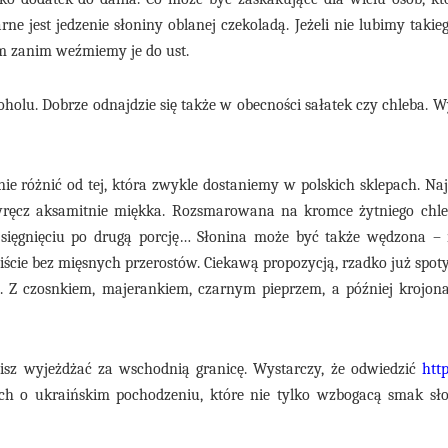
ne jest jedzenie słoniny oblanej czekoladą. Jeżeli nie lubimy taki
m zanim weźmiemy je do ust.
oholu. Dobrze odnajdzie się także w obecności sałatek czy chleba.
ie różnić od tej, która zwykle dostaniemy w polskich sklepach. Na
ę wręcz aksamitnie miękka. Rozsmarowana na kromce żytniego chl
ę sięgnięciu po drugą porcję… Słonina może być także wędzona –
iście bez mięsnych przerostów. Ciekawą propozycją, rzadko już spot
a. Z czosnkiem, majerankiem, czarnym pieprzem, a później krojona
sisz wyjeżdżać za wschodnią granicę. Wystarczy, że odwiedzić
htt
ch o ukraińskim pochodzeniu, które nie tylko wzbogacą smak sło