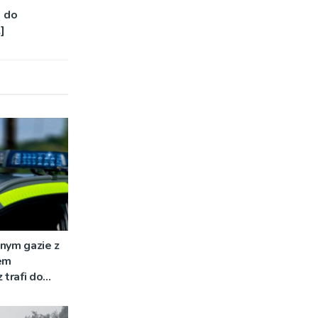
ą do
]
nym gazie z
em
 trafi do