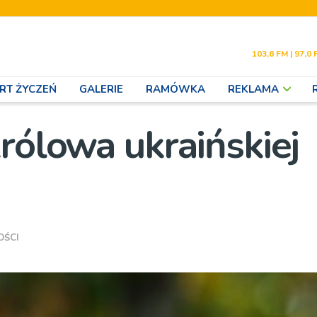
103,6 FM | 97,0 
RT ŻYCZEŃ
GALERIE
RAMÓWKA
REKLAMA
rólowa ukraińskiej
OŚCI