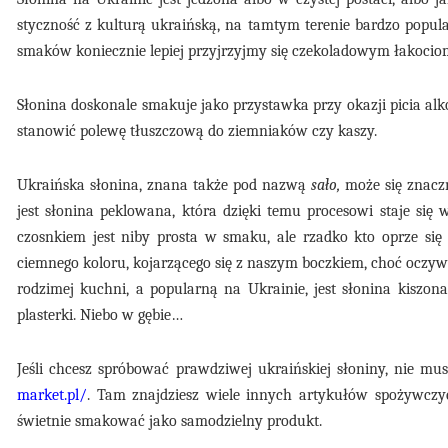
styczność z kulturą ukraińską, na tamtym terenie bardzo popular
smaków koniecznie lepiej przyjrzyjmy się czekoladowym łakocio
Słonina doskonale smakuje jako przystawka przy okazji picia alk
stanowić polewę tłuszczową do ziemniaków czy kaszy.
Ukraińska słonina, znana także pod nazwą
sało,
może się znaczn
jest słonina peklowana, która dzięki temu procesowi staje si
czosnkiem jest niby prosta w smaku, ale rzadko kto oprze si
ciemnego koloru, kojarzącego się z naszym boczkiem, choć oczyw
rodzimej kuchni, a popularną na Ukrainie, jest słonina kiszon
plasterki. Niebo w gębie…
Jeśli chcesz spróbować prawdziwej ukraińskiej słoniny, nie mu
market.pl/
. Tam znajdziesz wiele innych artykułów spożywczy
świetnie smakować jako samodzielny produkt.