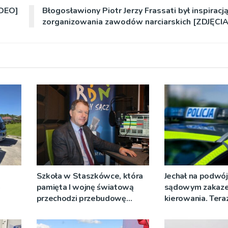
IDEO]
Błogosławiony Piotr Jerzy Frassati był inspiracj
zorganizowania zawodów narciarskich [ZDJĘCIA
Szkoła w Staszkówce, która
Jechał na podwój
a
pamięta I wojnę światową
sądowym zakaz
przechodzi przebudowę
kierowania. Teraz
[WIDEO]
więzienia