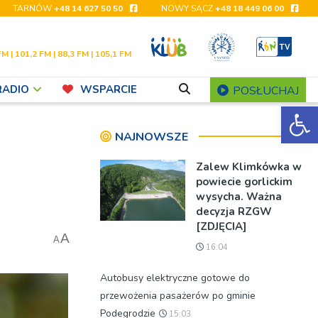
TARNÓW
+48 14 627 50 50
NOWY SĄCZ
+48 18 449 06 00
FM | 101,2 FM | 88,3 FM | 105,1 FM
RADIO
WSPARCIE
POSŁUCHAJ
Ot
NAJNOWSZE
Zalew Klimkówka w
powiecie gorlickim
wysycha. Ważna
decyzja RZGW
[ZDJĘCIA]
A
A
16:04
Autobusy elektryczne gotowe do
przewożenia pasażerów po gminie
Podegrodzie
15:03