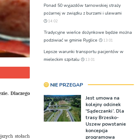
Ponad 50 wyjazdów tarnowskiej straży
pożarnej w związku z burzami i ulewami
14:02
Tradycyjne wieńce dożynkowe będzie można
podziwiać w gminie Ryglice
13:01
Lepsze warunki transportu pacjentów w
mieleckim szpitalu
13:01
NIE PRZEGAP
zie. Dlaczego
Jest umowa na
kolejny odcinek
'Sądeczanki’. Dla
trasy Brzesko-
Uszew powstanie
koncepcja
jszych stołach
programowa