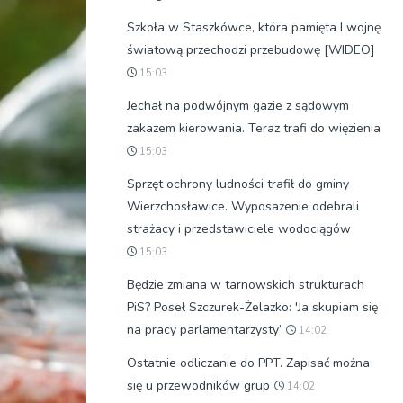
Szkoła w Staszkówce, która pamięta I wojnę
światową przechodzi przebudowę [WIDEO]
15:03
Jechał na podwójnym gazie z sądowym
zakazem kierowania. Teraz trafi do więzienia
15:03
Sprzęt ochrony ludności trafił do gminy
Wierzchosławice. Wyposażenie odebrali
strażacy i przedstawiciele wodociągów
15:03
Będzie zmiana w tarnowskich strukturach
PiS? Poseł Szczurek-Żelazko: 'Ja skupiam się
na pracy parlamentarzysty’
14:02
Ostatnie odliczanie do PPT. Zapisać można
się u przewodników grup
14:02