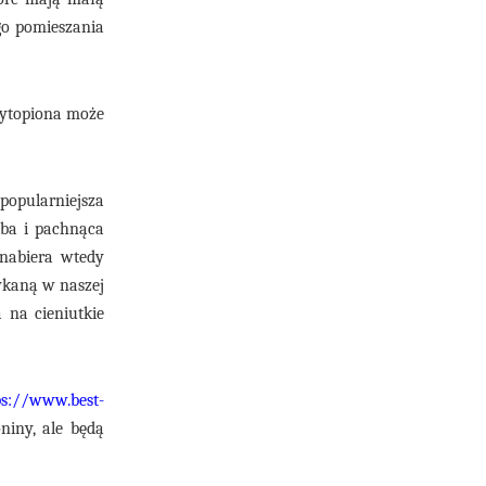
ego pomieszania
 Wytopiona może
jpopularniejsza
eba i pachnąca
 nabiera wtedy
ykaną w naszej
 na cieniutkie
ps://www.best-
niny, ale będą