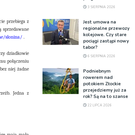
3 SIERPNIA 2026
ie przebiega z
Jest umowa na
regionalne przewozy
są sprzedawane
kolejowe. Czy stare
ne/slonina/
.
pociągi zastąpi nowy
tabor?
 czy dziadkowie
6 SIERPNIA 2026
emu połączeniu
bez niej żadne
Podniebnym
rowerem nad
potokiem Złockie
przejedziemy już za
zeźb. Jedna z
rok? Są na to szanse
22 LIPCA 2026
tóre mają małą