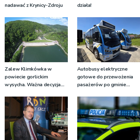
nadawać z Krynicy-Zdroju
działa!
Zalew Klimkówka w
Autobusy elektryczne
powiecie gorlickim
gotowe do przewożenia
wysycha. Ważna decyzja
pasażerów po gminie
RZGW [ZDJĘCIA]
Podegrodzie