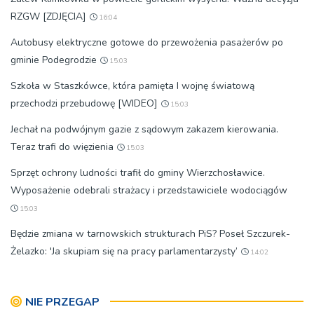
RZGW [ZDJĘCIA]
16:04
Autobusy elektryczne gotowe do przewożenia pasażerów po
gminie Podegrodzie
15:03
Szkoła w Staszkówce, która pamięta I wojnę światową
przechodzi przebudowę [WIDEO]
15:03
Jechał na podwójnym gazie z sądowym zakazem kierowania.
Teraz trafi do więzienia
15:03
Sprzęt ochrony ludności trafił do gminy Wierzchosławice.
Wyposażenie odebrali strażacy i przedstawiciele wodociągów
15:03
Będzie zmiana w tarnowskich strukturach PiS? Poseł Szczurek-
Żelazko: 'Ja skupiam się na pracy parlamentarzysty’
14:02
NIE PRZEGAP