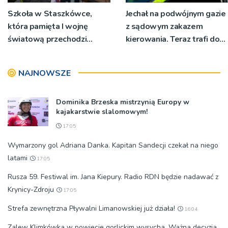
Szkoła w Staszkówce,
Jechał na podwójnym gazie
która pamięta I wojnę
z sądowym zakazem
światową przechodzi
kierowania. Teraz trafi do
przebudowę [WIDEO]
więzienia
NAJNOWSZE
Dominika Brzeska mistrzynią Europy w
kajakarstwie slalomowym!
17:05
Wymarzony gol Adriana Danka. Kapitan Sandecji czekał na niego
latami
17:05
Rusza 59. Festiwal im. Jana Kiepury. Radio RDN będzie nadawać z
Krynicy-Zdroju
17:05
Strefa zewnętrzna Pływalni Limanowskiej już działa!
16:04
Zalew Klimkówka w powiecie gorlickim wysycha. Ważna decyzja