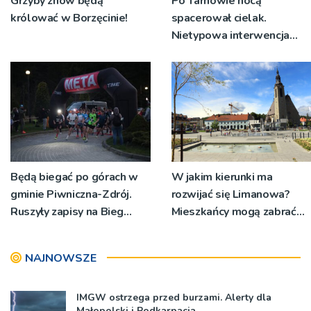
Grzyby znów będą
Po Tarnowie nocą
królować w Borzęcinie!
spacerował cielak.
Nietypowa interwencja
policji
Będą biegać po górach w
W jakim kierunki ma
gminie Piwniczna-Zdrój.
rozwijać się Limanowa?
Ruszyły zapisy na Bieg
Mieszkańcy mogą zabrać
Ryśca
głos
NAJNOWSZE
IMGW ostrzega przed burzami. Alerty dla
Małopolski i Podkarpacia