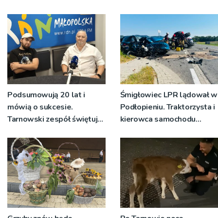
Podsumowują 20 lat i
Śmigłowiec LPR lądował w
mówią o sukcesie.
Podłopieniu. Traktorzysta i
Tarnowski zespół świętuje
kierowca samochodu
jubileusz i zaprasza na
osobowego są
koncert
poszkodowani