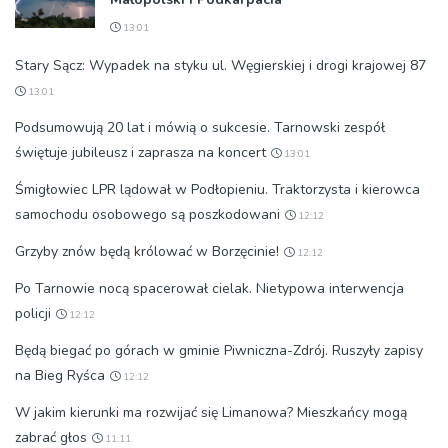
13:01
Stary Sącz: Wypadek na styku ul. Węgierskiej i drogi krajowej 87
13:01
Podsumowują 20 lat i mówią o sukcesie. Tarnowski zespół
świętuje jubileusz i zaprasza na koncert
13:01
Śmigłowiec LPR lądował w Podłopieniu. Traktorzysta i kierowca
samochodu osobowego są poszkodowani
12:12
Grzyby znów będą królować w Borzęcinie!
12:12
Po Tarnowie nocą spacerował cielak. Nietypowa interwencja
policji
12:12
Będą biegać po górach w gminie Piwniczna-Zdrój. Ruszyły zapisy
na Bieg Ryśca
12:12
W jakim kierunki ma rozwijać się Limanowa? Mieszkańcy mogą
zabrać głos
11:11