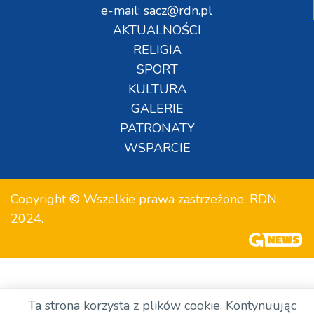
e-mail: sacz@rdn.pl
AKTUALNOŚCI
RELIGIA
SPORT
KULTURA
GALERIE
PATRONATY
WSPARCIE
Copyright © Wszelkie prawa zastrzeżone. RDN.
2024.
Ta strona korzysta z plików cookie. Kontynuując