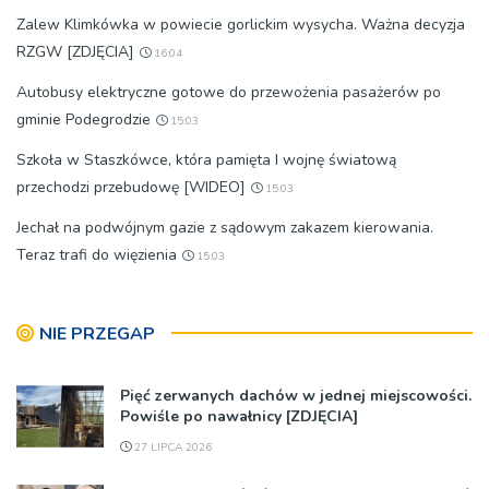
Zalew Klimkówka w powiecie gorlickim wysycha. Ważna decyzja
RZGW [ZDJĘCIA]
16:04
Autobusy elektryczne gotowe do przewożenia pasażerów po
gminie Podegrodzie
15:03
Szkoła w Staszkówce, która pamięta I wojnę światową
przechodzi przebudowę [WIDEO]
15:03
Jechał na podwójnym gazie z sądowym zakazem kierowania.
Teraz trafi do więzienia
15:03
NIE PRZEGAP
Pięć zerwanych dachów w jednej miejscowości.
Powiśle po nawałnicy [ZDJĘCIA]
27 LIPCA 2026