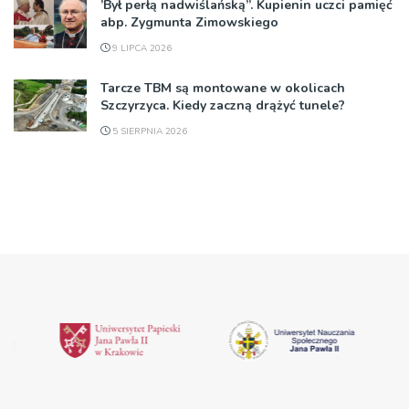
’Był perłą nadwiślańską”. Kupienin uczci pamięć
abp. Zygmunta Zimowskiego
9 LIPCA 2026
Tarcze TBM są montowane w okolicach
Szczyrzyca. Kiedy zaczną drążyć tunele?
5 SIERPNIA 2026