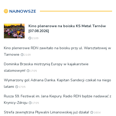
przebudowę [WIDEO]
więzienia
NAJNOWSZE
Kino plenerowe na boisku KS Metal Tarnów
[07.08.2026]
21:09
Kino plenerowe RDN zawitało na boisku przy ul. Warsztatowej w
Tarnowie
21:09
Dominika Brzeska mistrzynią Europy w kajakarstwie
slalomowym!
17:05
Wymarzony gol Adriana Danka. Kapitan Sandecji czekał na niego
latami
17:05
Rusza 59. Festiwal im. Jana Kiepury. Radio RDN będzie nadawać z
Krynicy-Zdroju
17:05
Strefa zewnętrzna Pływalni Limanowskiej już działa!
16:04