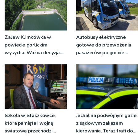
Zalew Klimkówka w
Autobusy elektryczne
powiecie gorlickim
gotowe do przewożenia
wysycha. Ważna decyzja
pasażerów po gminie
RZGW [ZDJĘCIA]
Podegrodzie
Szkoła w Staszkówce,
Jechał na podwójnym gazie
która pamięta I wojnę
z sądowym zakazem
światową przechodzi
kierowania. Teraz trafi do