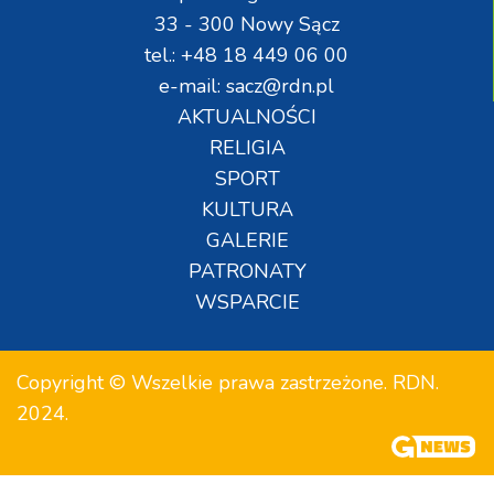
33 - 300 Nowy Sącz
tel.: +48 18 449 06 00
e-mail: sacz@rdn.pl
AKTUALNOŚCI
RELIGIA
SPORT
KULTURA
GALERIE
PATRONATY
WSPARCIE
Copyright © Wszelkie prawa zastrzeżone. RDN.
2024.