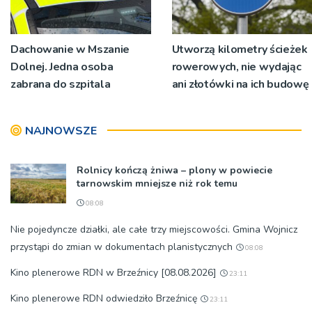
Dachowanie w Mszanie
Utworzą kilometry ścieżek
Dolnej. Jedna osoba
rowerowych, nie wydając
zabrana do szpitala
ani złotówki na ich budowę
NAJNOWSZE
Rolnicy kończą żniwa – plony w powiecie
tarnowskim mniejsze niż rok temu
08:08
Nie pojedyncze działki, ale całe trzy miejscowości. Gmina Wojnicz
przystąpi do zmian w dokumentach planistycznych
08:08
Kino plenerowe RDN w Brzeźnicy [08.08.2026]
23:11
Kino plenerowe RDN odwiedziło Brzeźnicę
23:11