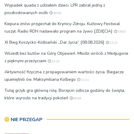
Wypadek quada z udziałem dzieci. LPR zabrał jedną z
poszkodowanych osób
18:06
Kiepura znów przyjechał do Krynicy-Zdroju. Kultowy Festiwal
ruszył. Radio RDN nadawało program na żywo [ZDJĘCIA]
15:03
XI Bieg Koszycko-Kolbiański „Dar życia” [08.08.2026]
12:12
Wszedł bez butów na Górę Objawień. Młodzi wrócili z Medjugorie
z pięknymi przeżyciami
12:12
Aktywność fizyczna z propagowaniem wartości życia. Biegacze
upamiętnili św. Maksymiliana Kolbego
11:11
Tutaj grzyb gra główną rolę. Borzęcin odlicza godziny do święta,
które wyrosło na tradycji pokoleń
09:09
NIE PRZEGAP