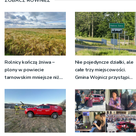
ZOBACZ RÓWNIEŻ
Rolnicy kończą żniwa –
Nie pojedyncze działki, ale
plony w powiecie
całe trzy miejscowości.
tarnowskim mniejsze niż
Gmina Wojnicz przystąpi
rok temu
do zmian w dokumentach
planistycznych