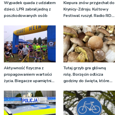
Wypadek quada z udziałem
Kiepura znów przyjechał do
dzieci. LPR zabrał jedną z
Krynicy-Zdroju. Kultowy
poszkodowanych osób
Festiwal ruszył. Radio RDN
nadawało program na
żywo [ZDJĘCIA]
Aktywność fizyczna z
Tutaj grzyb gra główną
propagowaniem wartości
rolę. Borzęcin odlicza
życia. Biegacze upamiętnili
godziny do święta, które
św. Maksymiliana Kolbego
wyrosło na tradycji
pokoleń