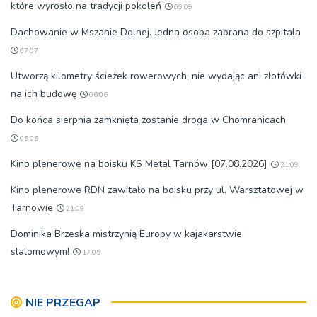
które wyrosło na tradycji pokoleń
09:09
Dachowanie w Mszanie Dolnej. Jedna osoba zabrana do szpitala
07:07
Utworzą kilometry ścieżek rowerowych, nie wydając ani złotówki
na ich budowę
06:06
Do końca sierpnia zamknięta zostanie droga w Chomranicach
05:05
Kino plenerowe na boisku KS Metal Tarnów [07.08.2026]
21:09
Kino plenerowe RDN zawitało na boisku przy ul. Warsztatowej w
Tarnowie
21:09
Dominika Brzeska mistrzynią Europy w kajakarstwie
slalomowym!
17:05
NIE PRZEGAP