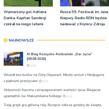
Wymarzony gol Adriana
Rusza 59. Festiwal im. Jana
Danka. Kapitan Sandecji
Kiepury. Radio RDN będzie
czekał na niego latami
nadawać z Krynicy-Zdroju
NAJNOWSZE
XI Bieg Koszycko-Kolbiański „Dar życia”
[08.08.2026]
12:12
Wszedł bez butów na Górę Objawień. Młodzi wrócili z Medjugorie
z pięknymi przeżyciami
12:12
Aktywność fizyczna z propagowaniem wartości życia. Biegacze
upamiętnili św. Maksymiliana Kolbego
11:11
Tutaj grzyb gra główną rolę. Borzęcin odlicza godziny do święta,