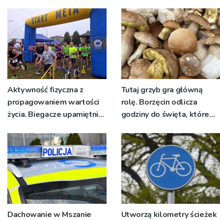
Aktywność fizyczna z
Tutaj grzyb gra główną
propagowaniem wartości
rolę. Borzęcin odlicza
życia. Biegacze upamiętnili
godziny do święta, które
św. Maksymiliana Kolbego
wyrosło na tradycji
pokoleń
Dachowanie w Mszanie
Utworzą kilometry ścieżek