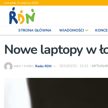
czwartek, 6 sierpnia 2026
STRONA GŁÓWNA
WIADOMOŚCI
KONCE
Nowe laptopy w ło
autor / źródło:
Radio RDN
2021/02/22 - 12:12
-
AKTUALN