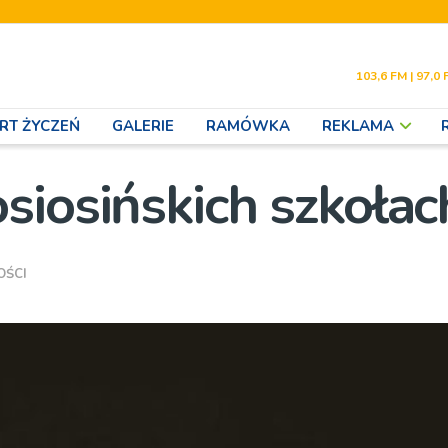
103,6 FM | 97,0 
RT ŻYCZEŃ
GALERIE
RAMÓWKA
REKLAMA
siosińskich szkołac
OŚCI