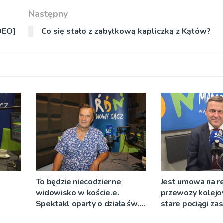
Następny
DEO]
Co się stało z zabytkową kapliczką z Kątów?
To będzie niecodzienne
Jest umowa na r
widowisko w kościele.
przewozy kolejo
Spektakl oparty o działa św.
stare pociągi za
 nie
Teresy Wielkiej
tabor?