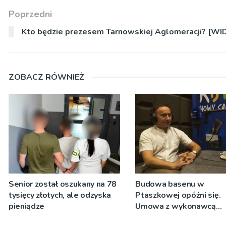
Poprzedni
Kto będzie prezesem Tarnowskiej Aglomeracji? [WI
ZOBACZ RÓWNIEŻ
Senior został oszukany na 78
Budowa basenu w
tysięcy złotych, ale odzyska
Ptaszkowej opóźni się.
pieniądze
Umowa z wykonawcą
wyłonionym w przetargu