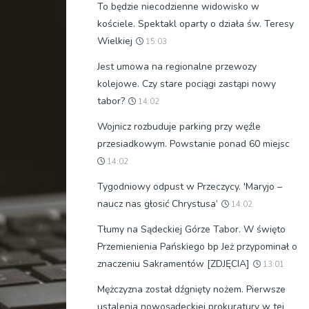
To będzie niecodzienne widowisko w
kościele. Spektakl oparty o działa św. Teresy
Wielkiej
15:03
Jest umowa na regionalne przewozy
kolejowe. Czy stare pociągi zastąpi nowy
tabor?
14:02
Wojnicz rozbuduje parking przy węźle
przesiadkowym. Powstanie ponad 60 miejsc
14:02
Tygodniowy odpust w Przeczycy. 'Maryjo –
naucz nas głosić Chrystusa’
14:02
Tłumy na Sądeckiej Górze Tabor. W święto
Przemienienia Pańskiego bp Jeż przypominał o
znaczeniu Sakramentów [ZDJĘCIA]
13:01
Mężczyzna został dźgnięty nożem. Pierwsze
ustalenia nowosądeckiej prokuratury w tej