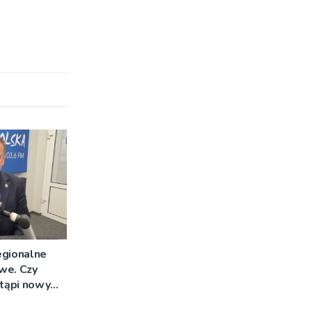
egionalne
we. Czy
stąpi nowy