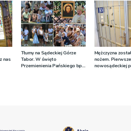
Tłumy na Sądeckiej Górze
Mężczyzna został
cz nas
Tabor. W święto
nożem. Pierwsze
Przemienienia Pańskiego bp
nowosądeckiej p
Jeż przypominał o znaczeniu
tej sprawie
Sakramentów [ZDJĘCIA]