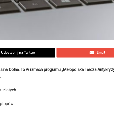
Udostępnij na Twitter
Email
osina Dolna. To w ramach programu „Małopolska Tarcza Antykry
.
 złotych.
aptopów.