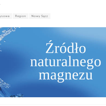
.
zysowa
Region
Nowy Sącz