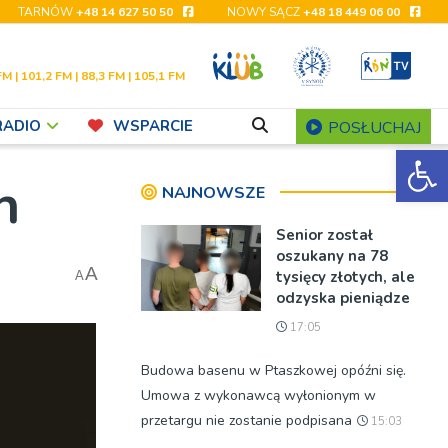
TARNÓW
+48 14 627 50 50
NOWY SĄCZ
+48 18 449 06 00
FM | 101,2 FM | 88,3 FM | 105,1 FM
RADIO
WSPARCIE
POSŁUCHAJ
Ot
h
NAJNOWSZE
Senior został
oszukany na 78
A
tysięcy złotych, ale
A
odzyska pieniądze
17:05
Budowa basenu w Ptaszkowej opóźni się.
Umowa z wykonawcą wyłonionym w
przetargu nie zostanie podpisana
15:03