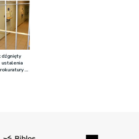
 dźgnięty
 ustalenia
rokuratury w