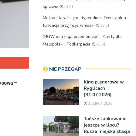
sprawie
13:01
Można starać się o stypendium. Diecezjalna
fundacja przyjmuje wnioski
13:01
IMGW ostrzega przed burzami. Alerty dla
Małopolski i Podkarpacia
13:01
NIE PRZEGAP
Kino plenerowe w
zysowa –
Ryglicach
[31.07.2026]
31 LIPCA 2026
Tańsze tankowanie
jeszcze w lipcu?
Rusza miejska stacja