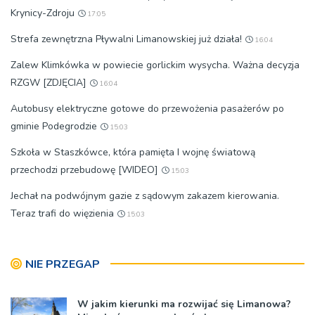
Krynicy-Zdroju
17:05
Strefa zewnętrzna Pływalni Limanowskiej już działa!
16:04
Zalew Klimkówka w powiecie gorlickim wysycha. Ważna decyzja
RZGW [ZDJĘCIA]
16:04
Autobusy elektryczne gotowe do przewożenia pasażerów po
gminie Podegrodzie
15:03
Szkoła w Staszkówce, która pamięta I wojnę światową
przechodzi przebudowę [WIDEO]
15:03
Jechał na podwójnym gazie z sądowym zakazem kierowania.
Teraz trafi do więzienia
15:03
NIE PRZEGAP
W jakim kierunki ma rozwijać się Limanowa?