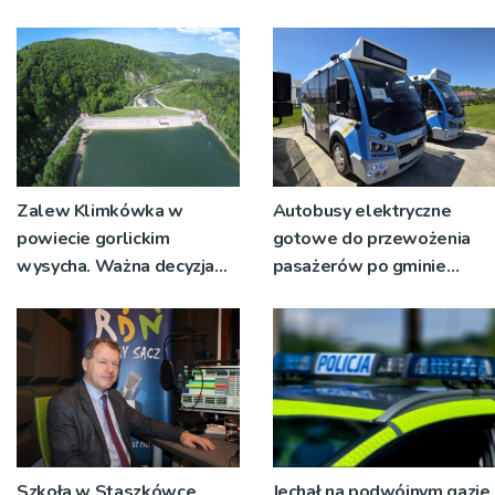
Zalew Klimkówka w
Autobusy elektryczne
powiecie gorlickim
gotowe do przewożenia
wysycha. Ważna decyzja
pasażerów po gminie
RZGW [ZDJĘCIA]
Podegrodzie
Szkoła w Staszkówce,
Jechał na podwójnym gazie