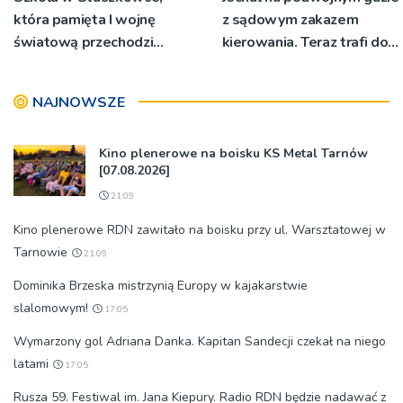
która pamięta I wojnę
z sądowym zakazem
światową przechodzi
kierowania. Teraz trafi do
przebudowę [WIDEO]
więzienia
NAJNOWSZE
Kino plenerowe na boisku KS Metal Tarnów
[07.08.2026]
21:09
Kino plenerowe RDN zawitało na boisku przy ul. Warsztatowej w
Tarnowie
21:09
Dominika Brzeska mistrzynią Europy w kajakarstwie
slalomowym!
17:05
Wymarzony gol Adriana Danka. Kapitan Sandecji czekał na niego
latami
17:05
Rusza 59. Festiwal im. Jana Kiepury. Radio RDN będzie nadawać z