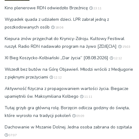
Kino plenerowe RDN odwiedziło Brzeźnicę
23:11
Wypadek quada z udziałem dzieci. LPR zabrał jedną z
poszkodowanych osób
18:06
Kiepura znów przyjechał do Krynicy-Zdroju. Kultowy Festiwal
ruszył. Radio RDN nadawało program na żywo [ZDJĘCIA]
15:03
XI Bieg Koszycko-Kolbiański „Dar życia” [08.08.2026]
12:12
Wszedł bez butów na Górę Objawień. Młodzi wrócili z Medjugorie
z pięknymi przeżyciami
12:12
Aktywność fizyczna z propagowaniem wartości życia. Biegacze
upamiętnili św. Maksymiliana Kolbego
11:11
Tutaj grzyb gra główną rolę. Borzęcin odlicza godziny do święta,
które wyrosło na tradycji pokoleń
09:09
Dachowanie w Mszanie Dolnej. Jedna osoba zabrana do szpitala
07:07