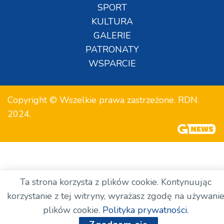
SPORT
KULTURA
GALERIE
PATRONATY
WSPARCIE
Copyright © Wszelkie prawa zastrzeżone. RDN.
2024.
Ta strona korzysta z plików cookie. Kontynuując
korzystanie z tej witryny, wyrażasz zgodę na używani
plików cookie.
Polityka prywatności.