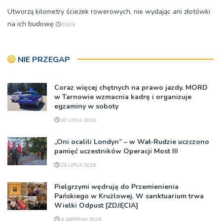
Utworzą kilometry ścieżek rowerowych, nie wydając ani złotówki
na ich budowę
06:06
NIE PRZEGAP
Coraz więcej chętnych na prawo jazdy. MORD
w Tarnowie wzmacnia kadrę i organizuje
egzaminy w soboty
30 LIPCA 2026
„Oni ocalili Londyn” – w Wał-Rudzie uczczono
pamięć uczestników Operacji Most III
26 LIPCA 2026
Pielgrzymi wędrują do Przemienienia
Pańskiego w Krużlowej. W sanktuarium trwa
Wielki Odpust [ZDJĘCIA]
4 SIERPNIA 2026