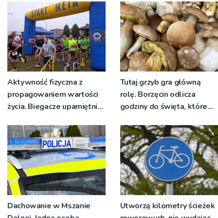
żywo [ZDJĘCIA]
Aktywność fizyczna z
Tutaj grzyb gra główną
propagowaniem wartości
rolę. Borzęcin odlicza
życia. Biegacze upamiętnili
godziny do święta, które
św. Maksymiliana Kolbego
wyrosło na tradycji
pokoleń
Dachowanie w Mszanie
Utworzą kilometry ścieżek
Dolnej. Jedna osoba
rowerowych, nie wydając