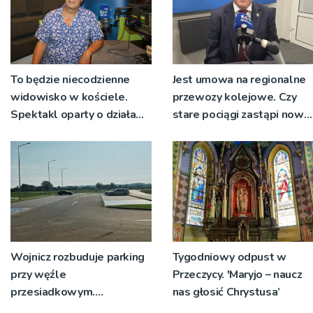
To będzie niecodzienne
Jest umowa na regionalne
widowisko w kościele.
przewozy kolejowe. Czy
Spektakl oparty o działa
stare pociągi zastąpi nowy
św. Teresy Wielkiej
tabor?
Wojnicz rozbuduje parking
Tygodniowy odpust w
przy węźle
Przeczycy. 'Maryjo – naucz
przesiadkowym.
nas głosić Chrystusa’
Powstanie ponad 60