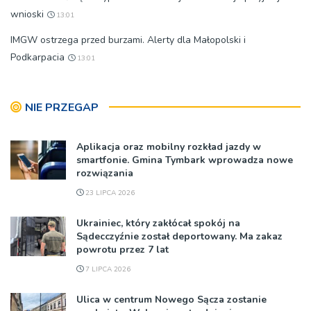
wnioski
13:01
IMGW ostrzega przed burzami. Alerty dla Małopolski i
Podkarpacia
13:01
NIE PRZEGAP
Aplikacja oraz mobilny rozkład jazdy w
smartfonie. Gmina Tymbark wprowadza nowe
rozwiązania
23 LIPCA 2026
Ukrainiec, który zakłócał spokój na
Sądecczyźnie został deportowany. Ma zakaz
powrotu przez 7 lat
7 LIPCA 2026
Ulica w centrum Nowego Sącza zostanie