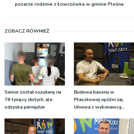
pożarze rodzinie z Łowczówka w gminie Pleśna
ZOBACZ RÓWNIEŻ
Senior został oszukany na
Budowa basenu w
78 tysięcy złotych, ale
Ptaszkowej opóźni się.
odzyska pieniądze
Umowa z wykonawcą
wyłonionym w przetargu
nie zostanie podpisana