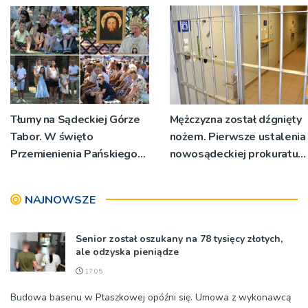
miejsc
Tłumy na Sądeckiej Górze
Mężczyzna został dźgnięty
Tabor. W święto
nożem. Pierwsze ustalenia
Przemienienia Pańskiego
nowosądeckiej prokuratury
bp Jeż przypominał o
w tej sprawie
znaczeniu Sakramentów
NAJNOWSZE
[ZDJĘCIA]
Senior został oszukany na 78 tysięcy złotych,
ale odzyska pieniądze
17:05
Budowa basenu w Ptaszkowej opóźni się. Umowa z wykonawcą