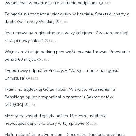
wyłonionym w przetargu nie zostanie podpisana
15:03
To będzie niecodzienne widowisko w kościele. Spektakl oparty o
działa św. Teresy Wielkiej
15:03
Jest umowa na regionalne przewozy kolejowe. Czy stare pociągi
zastąpi nowy tabor?
14:02
Wojnicz rozbuduje parking przy węźle przesiadkowym. Powstanie
ponad 60 miejsc
14:02
Tygodniowy odpust w Przeczycy. 'Maryjo – naucz nas głosić
Chrystusa’
14:02
Tłumy na Sądeckiej Górze Tabor. W święto Przemienienia
Pańskiego bp Jeż przypominał o znaczeniu Sakramentów
[ZDJĘCIA]
13:01
Mężczyzna został dźgnięty nożem. Pierwsze ustalenia
nowosądeckiej prokuratury w tej sprawie
13:01
Można starać się o stypendium. Diecezjalna fundacja przyjmuje