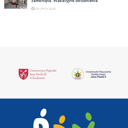
zamknięta. Wakacyjne utrudnienia
15 LIPCA 2026