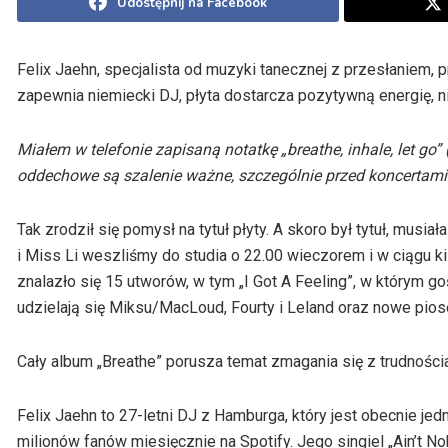
Udostępnij na Facebook
Felix Jaehn, specjalista od muzyki tanecznej z przesłaniem, 
zapewnia niemiecki DJ, płyta dostarcza pozytywną energię, n
Miałem w telefonie zapisaną notatkę „breathe, inhale, let go
oddechowe są szalenie ważne, szczególnie przed koncertami.
Tak zrodził się pomysł na tytuł płyty. A skoro był tytuł, musi
i Miss Li weszliśmy do studia o 22.00 wieczorem i w ciągu ki
znalazło się 15 utworów, w tym „I Got A Feeling”, w którym go
udzielają się Miksu/MacLoud, Fourty i Leland oraz nowe piose
Cały album „Breathe” porusza temat zmagania się z trudności
Felix Jaehn to 27-letni DJ z Hamburga, który jest obecnie je
milionów fanów miesięcznie na Spotify. Jego singiel „Ain’t 