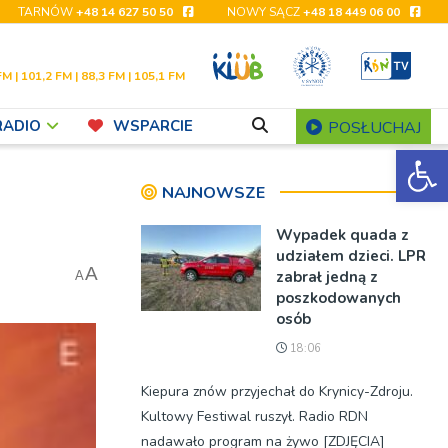
TARNÓW
+48 14 627 50 50
NOWY SĄCZ
+48 18 449 06 00
FM | 101,2 FM | 88,3 FM | 105,1 FM
RADIO
WSPARCIE
POSŁUCHAJ
Ot
NAJNOWSZE
Wypadek quada z
udziałem dzieci. LPR
A
zabrał jedną z
A
poszkodowanych
osób
18:06
Kiepura znów przyjechał do Krynicy-Zdroju.
Kultowy Festiwal ruszył. Radio RDN
nadawało program na żywo [ZDJĘCIA]