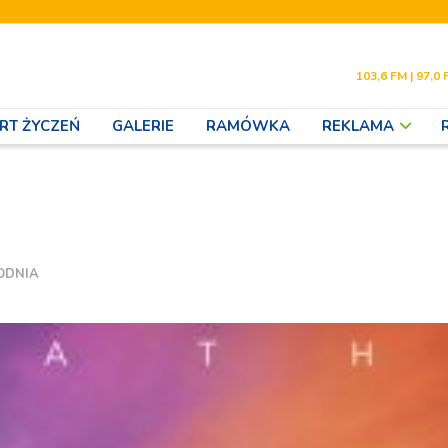
103,6 FM | 97,0 
RT ŻYCZEŃ
GALERIE
RAMÓWKA
REKLAMA
ODNIA