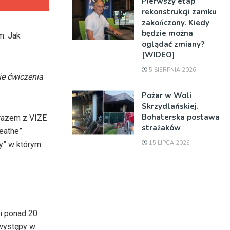
Pierwszy etap
rekonstrukcji zamku
zakończony. Kiedy
będzie można
m. Jak
oglądać zmiany?
[WIDEO]
5 SIERPNIA 2026
e ćwiczenia
Pożar w Woli
Skrzydlańskiej.
Bohaterska postawa
, razem z VIZE
strażaków
reathe”
15 LIPCA 2026
py” w którym
zi ponad 20
 występy w