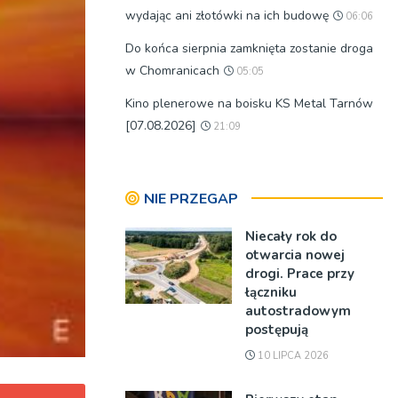
wydając ani złotówki na ich budowę
06:06
Do końca sierpnia zamknięta zostanie droga
w Chomranicach
05:05
Kino plenerowe na boisku KS Metal Tarnów
[07.08.2026]
21:09
NIE PRZEGAP
Niecały rok do
otwarcia nowej
drogi. Prace przy
łączniku
autostradowym
postępują
10 LIPCA 2026