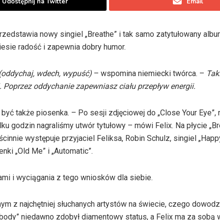
Udostępnij na Twitter
Email
przedstawia nowy singiel „Breathe” i tak samo zatytułowany albu
iesie radość i zapewnia dobry humor.
” (oddychaj, wdech, wypuść)
– wspomina niemiecki twórca. –
Taki
 Poprzez oddychanie zapewniasz ciału przepływ energii.
ała być także piosenka. – Po sesji zdjęciowej do „Close Your Eye”
lku godzin nagraliśmy utwór tytułowy – mówi Felix. Na płycie „B
ścinnie występuje przyjaciel Feliksa, Robin Schulz, singiel „Hap
nki „Old Me” i „Automatic”.
ami i wyciągania z tego wniosków dla siebie.
dnym z najchętniej słuchanych artystów na świecie, czego dowod
Nobody” niedawno zdobył diamentowy status, a Felix ma za sobą