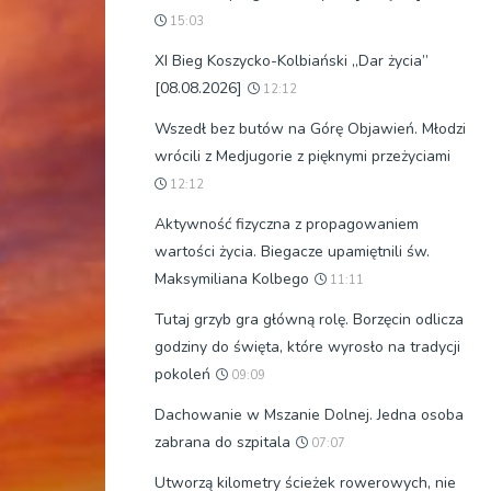
15:03
XI Bieg Koszycko-Kolbiański „Dar życia”
[08.08.2026]
12:12
Wszedł bez butów na Górę Objawień. Młodzi
wrócili z Medjugorie z pięknymi przeżyciami
12:12
Aktywność fizyczna z propagowaniem
wartości życia. Biegacze upamiętnili św.
Maksymiliana Kolbego
11:11
Tutaj grzyb gra główną rolę. Borzęcin odlicza
godziny do święta, które wyrosło na tradycji
pokoleń
09:09
Dachowanie w Mszanie Dolnej. Jedna osoba
zabrana do szpitala
07:07
Utworzą kilometry ścieżek rowerowych, nie