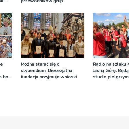
ili
przewodników grup
go
ze
Można starać się o
Radio na szlaku 
stypendium. Diecezjalna
Jasną Górę. Będą
o bp
fundacja przyjmuje wnioski
studio pielgrzy
eniu
pozdrowienia
]