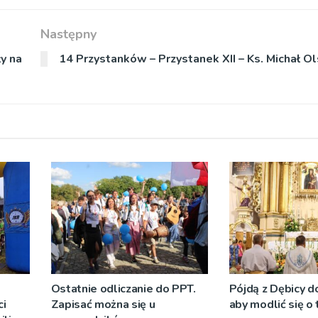
Następny
y na
14 Przystanków – Przystanek XII – Ks. Michał O
Ostatnie odliczanie do PPT.
Pójdą z Dębicy d
i
Zapisać można się u
aby modlić się o