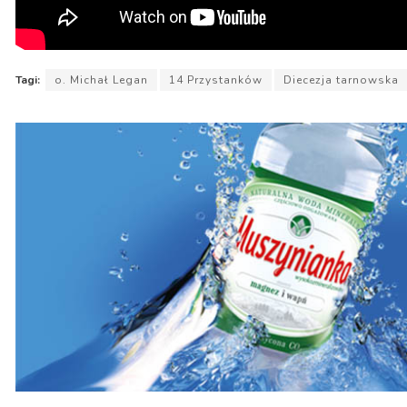
Tagi:
o. Michał Legan
14 Przystanków
Diecezja tarnowska