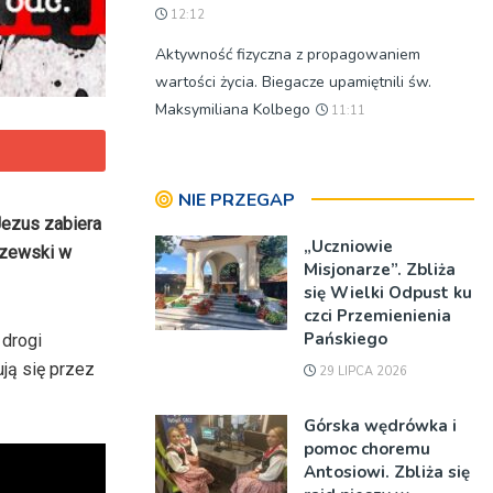
12:12
Aktywność fizyczna z propagowaniem
wartości życia. Biegacze upamiętnili św.
Maksymiliana Kolbego
11:11
NIE PRZEGAP
Jezus zabiera
„Uczniowie
lszewski w
Misjonarze”. Zbliża
się Wielki Odpust ku
czci Przemienienia
Pańskiego
 drogi
ją się przez
29 LIPCA 2026
Górska wędrówka i
pomoc choremu
Antosiowi. Zbliża się