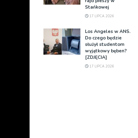
rajd pieszy w
Stańkowej
17 LIPCA 2026
Los Angeles w ANS.
Do czego będzie
służył studentom
wyjątkowy bęben?
[ZDJĘCIA]
17 LIPCA 2026