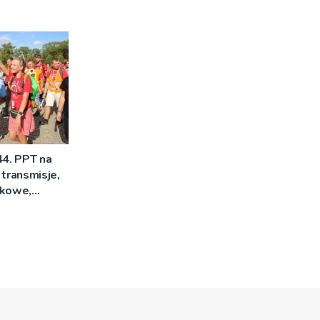
44. PPT na
 transmisje,
mkowe,