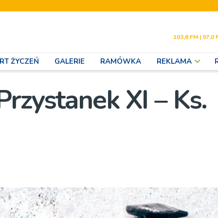
103,6 FM | 97,0 
RT ŻYCZEŃ
GALERIE
RAMÓWKA
REKLAMA
rzystanek XI – Ks.