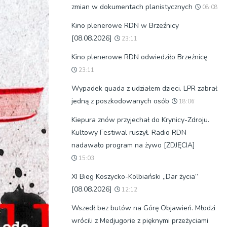
zmian w dokumentach planistycznych
08:08
Kino plenerowe RDN w Brzeźnicy
[08.08.2026]
23:11
Kino plenerowe RDN odwiedziło Brzeźnicę
23:11
Wypadek quada z udziałem dzieci. LPR zabrał
jedną z poszkodowanych osób
18:06
Kiepura znów przyjechał do Krynicy-Zdroju.
Kultowy Festiwal ruszył. Radio RDN
nadawało program na żywo [ZDJĘCIA]
15:03
XI Bieg Koszycko-Kolbiański „Dar życia”
[08.08.2026]
12:12
Wszedł bez butów na Górę Objawień. Młodzi
wrócili z Medjugorie z pięknymi przeżyciami