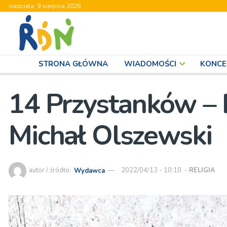
niedziela, 9 sierpnia 2026
STRONA GŁÓWNA
WIADOMOŚCI
KONCE
14 Przystanków – P
Michał Olszewski
autor / źródło:
Wydawca
2022/04/13 - 10:10
-
RELIGIA