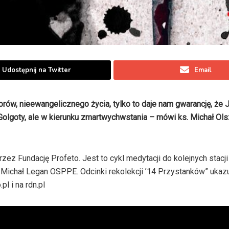
Udostępnij na Twitter
Email
rów, nieewangelicznego życia, tylko to daje nam gwarancję, że 
u Golgoty, ale w kierunku zmartwychwstania – mówi ks. Michał O
ez Fundację Profeto. Jest to cykl medytacji do kolejnych stacji
. Michał Legan OSPPE. Odcinki rekolekcji ’14 Przystanków” ukazu
l i na rdn.pl