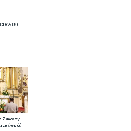
lszewski
o Zawady,
 trzeźwość