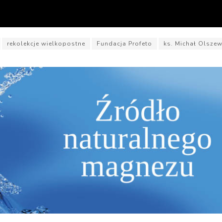
rekolekcje wielkopostne
Fundacja Profeto
ks. Michał Olszew