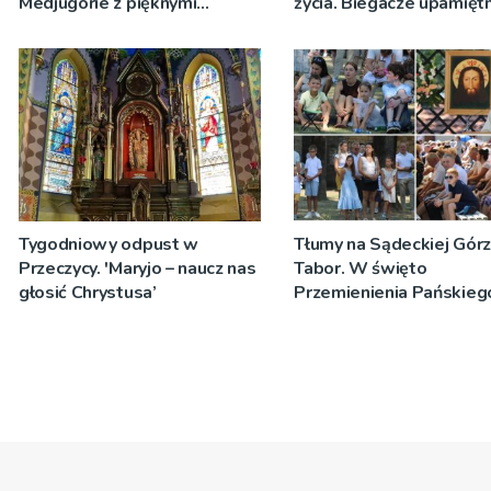
Medjugorie z pięknymi
życia. Biegacze upamiętn
przeżyciami
św. Maksymiliana Kolbe
Tygodniowy odpust w
Tłumy na Sądeckiej Gór
Przeczycy. 'Maryjo – naucz nas
Tabor. W święto
głosić Chrystusa’
Przemienienia Pańskieg
Jeż przypominał o znacz
Sakramentów [ZDJĘCIA