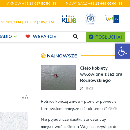
TARNÓW
+48 14 627 50 50
NOWY SĄCZ
+48 18 449 06 00
FM | 101,2 FM | 88,3 FM | 105,1 FM
RADIO
WSPARCIE
POSŁUCHAJ
Ot
NAJNOWSZE
Ciało kobiety
wyłowione z Jeziora
Rożnowskiego
15:03
A
A
Rolnicy kończą żniwa – plony w powiecie
tarnowskim mniejsze niż rok temu
08:08
Nie pojedyncze działki, ale całe trzy
miejscowości. Gmina Wojnicz przystąpi do