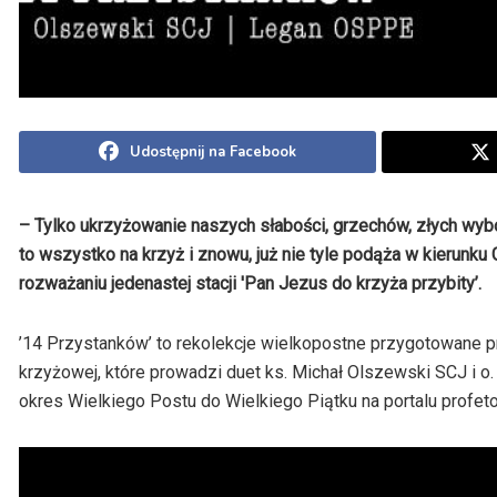
Udostępnij na Facebook
– Tylko ukrzyżowanie naszych słabości, grzechów, złych wybo
to wszystko na krzyż i znowu, już nie tyle podąża w kierunk
rozważaniu jedenastej stacji 'Pan Jezus do krzyża przybity’.
’14 Przystanków’ to rekolekcje wielkopostne przygotowane prz
krzyżowej, które prowadzi duet ks. Michał Olszewski SCJ i o
okres Wielkiego Postu do Wielkiego Piątku na portalu profeto.p