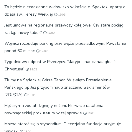
To będzie niecodzienne widowisko w kościele. Spektakl oparty o
działa św. Teresy Wielkiej
15:03
Jest umowa na regionalne przewozy kolejowe. Czy stare pociągi
zastąpi nowy tabor?
14:02
Wojnicz rozbuduje parking przy węźle przesiadkowym. Powstanie
ponad 60 miejsc
14:02
Tygodniowy odpust w Przeczycy. 'Maryjo – naucz nas głosić
Chrystusa’
14:02
Tłumy na Sądeckiej Górze Tabor. W święto Przemienienia
Pańskiego bp Jeż przypominał o znaczeniu Sakramentów
[ZDJĘCIA]
13:01
Mężczyzna został dźgnięty nożem. Pierwsze ustalenia
nowosądeckiej prokuratury w tej sprawie
13:01
Można starać się o stypendium. Diecezjalna fundacja przyjmuje
wnioski
13:01