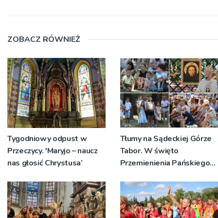
ZOBACZ RÓWNIEŻ
Tygodniowy odpust w
Tłumy na Sądeckiej Górze
Przeczycy. 'Maryjo – naucz
Tabor. W święto
nas głosić Chrystusa’
Przemienienia Pańskiego
bp Jeż przypominał o
znaczeniu Sakramentów
[ZDJĘCIA]