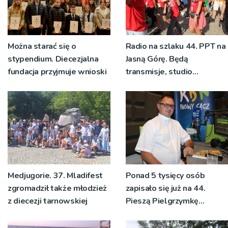
Można starać się o
Radio na szlaku 44. PPT na
stypendium. Diecezjalna
Jasną Górę. Będą
fundacja przyjmuje wnioski
transmisje, studio
pielgrzymkowe,
pozdrowienia
Medjugorie. 37. Mladifest
Ponad 5 tysięcy osób
zgromadził także młodzież
zapisało się już na 44.
z diecezji tarnowskiej
Pieszą Pielgrzymkę
Tarnowską [WIDEO]