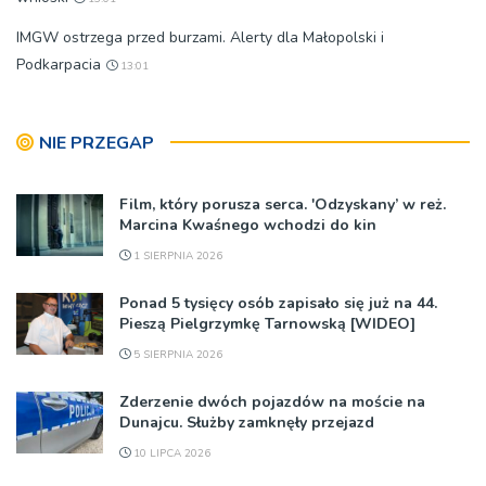
IMGW ostrzega przed burzami. Alerty dla Małopolski i
Podkarpacia
13:01
NIE PRZEGAP
Film, który porusza serca. 'Odzyskany’ w reż.
Marcina Kwaśnego wchodzi do kin
1 SIERPNIA 2026
Ponad 5 tysięcy osób zapisało się już na 44.
Pieszą Pielgrzymkę Tarnowską [WIDEO]
5 SIERPNIA 2026
Zderzenie dwóch pojazdów na moście na
Dunajcu. Służby zamknęły przejazd
10 LIPCA 2026