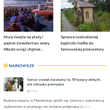
Msza święta na plaży i
Sprawa uszkodzonej
piękne świadectwo wiary.
kapliczki trafiła do
Młodzi wciąż chętnie
tarnowskiej prokuratury
wyjeżdżają na oazy
NAJNOWSZE
Senior został oszukany na 78 tysięcy złotych,
ale odzyska pieniądze
17:05
Budowa basenu w Ptaszkowej opóźni się. Umowa z wykonawcą
wyłonionym w przetargu nie zostanie podpisana
15:03