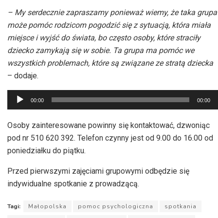
– My serdecznie zapraszamy ponieważ wiemy, że taka grupa
może pomóc rodzicom pogodzić się z sytuacją, która miała
miejsce i wyjść do świata, bo często osoby, które straciły
dziecko zamykają się w sobie. Ta grupa ma pomóc we
wszystkich problemach, które są związane ze stratą dziecka
– dodaje.
Odtwarzacz
00:00
00:00
plików
dźwiękowych
Osoby zainteresowane powinny się kontaktować, dzwoniąc
pod nr 510 620 392. Telefon czynny jest od 9.00 do 16.00 od
poniedziałku do piątku.
Przed pierwszymi zajęciami grupowymi odbędzie się
indywidualne spotkanie z prowadzącą.
Tagi:
Małopolska
pomoc psychologiczna
spotkania