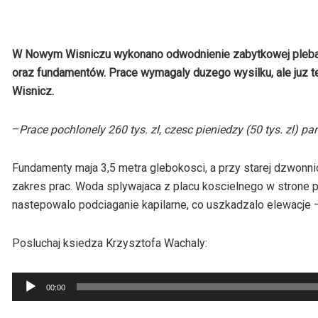
W Nowym Wisniczu wykonano odwodnienie zabytkowej plebani
oraz fundamentów. Prace wymagaly duzego wysilku, ale juz t
Wisnicz.
–
Prace pochlonely 260 tys. zl, czesc pieniedzy (50 tys. zl) 
Fundamenty maja 3,5 metra glebokosci, a przy starej dzwonnicy
zakres prac. Woda splywajaca z placu koscielnego w strone p
nastepowalo podciaganie kapilarne, co uszkadzalo elewacje
Posluchaj ksiedza Krzysztofa Wachaly:
Odtwarzacz
00:00
plików
dźwiękowych