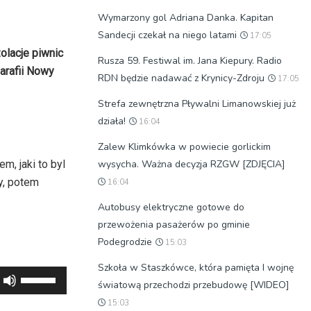
Wymarzony gol Adriana Danka. Kapitan
Sandecji czekał na niego latami
17:05
lacje piwnic
Rusza 59. Festiwal im. Jana Kiepury. Radio
arafii Nowy
RDN będzie nadawać z Krynicy-Zdroju
17:05
Strefa zewnętrzna Pływalni Limanowskiej już
działa!
16:04
.
Zalew Klimkówka w powiecie gorlickim
m, jaki to byl
wysycha. Ważna decyzja RZGW [ZDJĘCIA]
y, potem
16:04
Autobusy elektryczne gotowe do
przewożenia pasażerów po gminie
Podegrodzie
15:03
Szkoła w Staszkówce, która pamięta I wojnę
Używaj
światową przechodzi przebudowę [WIDEO]
strzałek
15:03
do