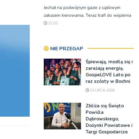
Jechał na podwójnym gazie z sądowym
góry
zakazem kierowania. Teraz trafi do więzienia
oraz
15:03
do
dołu
aby
NIE PRZEGAP
zwiększyć
lub
Śpiewają, modlą się i
zmniejszyć
zarażają energią.
głośność.
GospeLOVE Lato po
raz szósty w Bochni
23 LIPCA 2026
Zbliża się Święto
Powiśla
Dąbrowskiego,
Dożynki Powiatowe i
Targi Gospodarcze