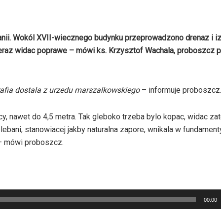
i. Wokól XVII-wiecznego budynku przeprowadzono drenaz i izo
eraz widac poprawe – mówi ks. Krzysztof Wachala, proboszcz p
parafia dostala z urzedu marszalkowskiego
– informuje proboszcz
, nawet do 4,5 metra. Tak gleboko trzeba bylo kopac, widac zate
lebani, stanowiacej jakby naturalna zapore, wnikala w fundament
 – mówi proboszcz.
00:00