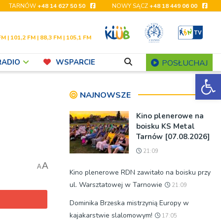
TARNÓW
+48 14 627 50 50
NOWY SĄCZ
+48 18 449 06 00
FM | 101,2 FM | 88,3 FM | 105,1 FM
RADIO
WSPARCIE
POSŁUCHAJ
Ot
NAJNOWSZE
Kino plenerowe na
boisku KS Metal
Tarnów [07.08.2026]
21:09
A
A
Kino plenerowe RDN zawitało na boisku przy
ul. Warsztatowej w Tarnowie
21:09
Dominika Brzeska mistrzynią Europy w
kajakarstwie slalomowym!
17:05