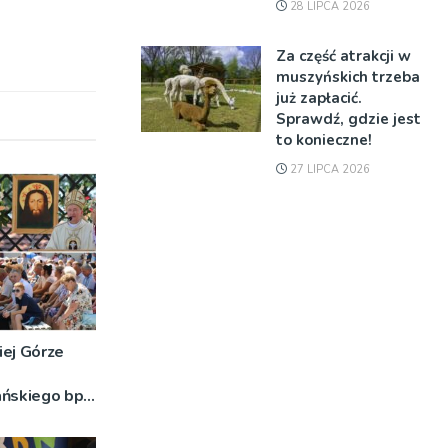
28 LIPCA 2026
Za część atrakcji w
muszyńskich trzeba
już zapłacić.
Sprawdź, gdzie jest
to konieczne!
27 LIPCA 2026
iej Górze
ańskiego bp
o znaczeniu
DJĘCIA]