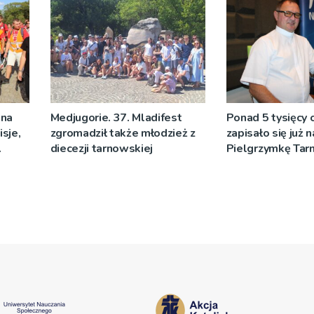
 na
Medjugorie. 37. Mladifest
Ponad 5 tysięcy
sje,
zgromadził także młodzież z
zapisało się już 
diecezji tarnowskiej
Pielgrzymkę Ta
[WIDEO]