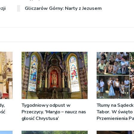
zji
Gliczarów Górny: Narty z Jezusem
y,
Tygodniowy odpust w
Tłumy na Sądeck
ość
Przeczycy. 'Maryjo – naucz nas
Tabor. W święto
głosić Chrystusa’
Przemienienia P
Jeż przypominał 
Sakramentów [Z