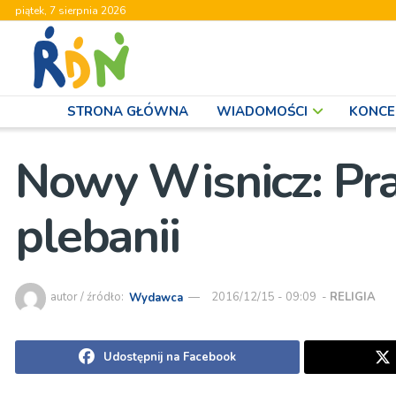
piątek, 7 sierpnia 2026
STRONA GŁÓWNA
WIADOMOŚCI
KONCE
Nowy Wisnicz: Pra
plebanii
autor / źródło:
Wydawca
2016/12/15 - 09:09
-
RELIGIA
Udostępnij na Facebook