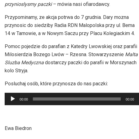
przynioslysmy paczki
– mówia nasi ofiarodawcy.
Przypominamy, ze akcja potrwa do 7 grudnia. Dary mozna
przynosic do siedziby Radia RDN Malopolska przy ul. Bema
14 w Tarnowie, a w Nowym Saczu przy Placu Kolegiackim 4.
Pomoc pojedzie do parafian z Katedry Lwowskiej oraz parafii
Milosierdzia Bozego Lwów – Rzesna. Stowarzyszenie
Malta
Sluzba Medyczna
dostarczy paczki do parafii w Morszynach
kolo Stryja.
Posluchaj osób, które przynosza do nas paczki:
Odtwarzacz
00:00
00:00
plików
dźwiękowych
Ewa Biedron