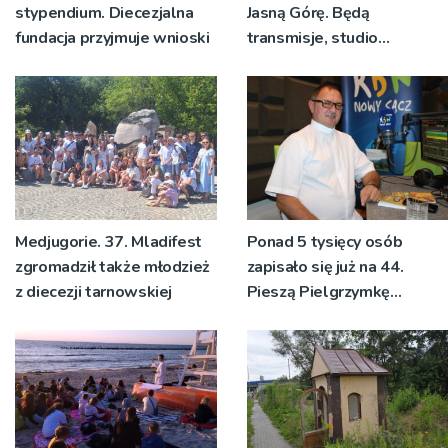
stypendium. Diecezjalna
Jasną Górę. Będą
fundacja przyjmuje wnioski
transmisje, studio
pielgrzymkowe,
pozdrowienia
Medjugorie. 37. Mladifest
Ponad 5 tysięcy osób
zgromadził także młodzież
zapisało się już na 44.
z diecezji tarnowskiej
Pieszą Pielgrzymkę
Tarnowską [WIDEO]