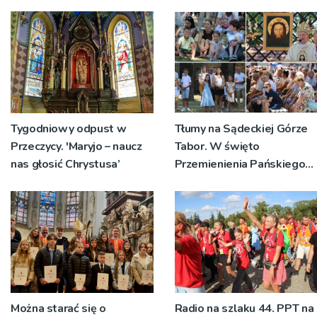
Tygodniowy odpust w
Tłumy na Sądeckiej Górze
Przeczycy. 'Maryjo – naucz
Tabor. W święto
nas głosić Chrystusa’
Przemienienia Pańskiego
bp Jeż przypominał o
znaczeniu Sakramentów
[ZDJĘCIA]
Można starać się o
Radio na szlaku 44. PPT na