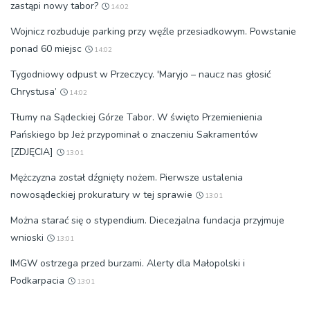
zastąpi nowy tabor?
14:02
Wojnicz rozbuduje parking przy węźle przesiadkowym. Powstanie
ponad 60 miejsc
14:02
Tygodniowy odpust w Przeczycy. 'Maryjo – naucz nas głosić
Chrystusa’
14:02
Tłumy na Sądeckiej Górze Tabor. W święto Przemienienia
Pańskiego bp Jeż przypominał o znaczeniu Sakramentów
[ZDJĘCIA]
13:01
Mężczyzna został dźgnięty nożem. Pierwsze ustalenia
nowosądeckiej prokuratury w tej sprawie
13:01
Można starać się o stypendium. Diecezjalna fundacja przyjmuje
wnioski
13:01
IMGW ostrzega przed burzami. Alerty dla Małopolski i
Podkarpacia
13:01