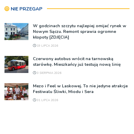
NIE PRZEGAP
W godzinach szczytu najlepiej omijać rynek w
Nowym Sączu. Remont sprawia ogromne
kłopoty [ZDJĘCIA]
19 LIPCA 2026
Czerwony autobus wrócił na tarnowską
starówkę. Mieszkańcy już testują nową linię
3 SIERPNIA 2026
Mezo i Feel w Laskowej. To nie jedyne atrakcje
Festiwalu Śliwki, Miodu i Sera
31 LIPCA 2026