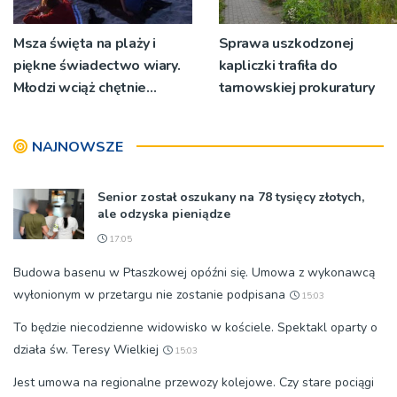
Msza święta na plaży i
Sprawa uszkodzonej
piękne świadectwo wiary.
kapliczki trafiła do
Młodzi wciąż chętnie
tarnowskiej prokuratury
wyjeżdżają na oazy
NAJNOWSZE
Senior został oszukany na 78 tysięcy złotych,
ale odzyska pieniądze
17:05
Budowa basenu w Ptaszkowej opóźni się. Umowa z wykonawcą
wyłonionym w przetargu nie zostanie podpisana
15:03
To będzie niecodzienne widowisko w kościele. Spektakl oparty o
działa św. Teresy Wielkiej
15:03
Jest umowa na regionalne przewozy kolejowe. Czy stare pociągi