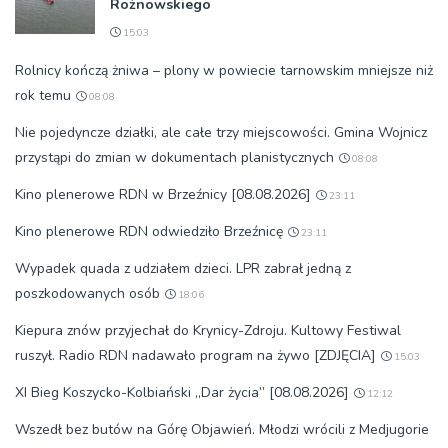
Rożnowskiego
15:03
Rolnicy kończą żniwa – plony w powiecie tarnowskim mniejsze niż
rok temu
08:08
Nie pojedyncze działki, ale całe trzy miejscowości. Gmina Wojnicz
przystąpi do zmian w dokumentach planistycznych
08:08
Kino plenerowe RDN w Brzeźnicy [08.08.2026]
23:11
Kino plenerowe RDN odwiedziło Brzeźnicę
23:11
Wypadek quada z udziałem dzieci. LPR zabrał jedną z
poszkodowanych osób
18:06
Kiepura znów przyjechał do Krynicy-Zdroju. Kultowy Festiwal
ruszył. Radio RDN nadawało program na żywo [ZDJĘCIA]
15:03
XI Bieg Koszycko-Kolbiański „Dar życia” [08.08.2026]
12:12
Wszedł bez butów na Górę Objawień. Młodzi wrócili z Medjugorie