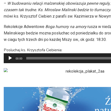
–
W budowaniu relacji malzenskiej obowiazuja pewne reguly, s
czasem tak trudne. Ks. Miroslaw Malinski bedzie to tlumaczyl 
mówi ks. Krzysztof Ciebien z parafii sw. Kazimierza w Nowy
Rekolekcje Adwentowe
Boga humory na amory
rusza w niedzi
Malinskiego bedzie mozna posluchac od poniedzialku do srod
w ciagu tych trzech dni po kazdej Mszy sw., ok godz. 18.30.
Posluchaj ks. Krzysztofa Ciebienia:
Odtwarzacz
00:00
plików
dźwiękowych