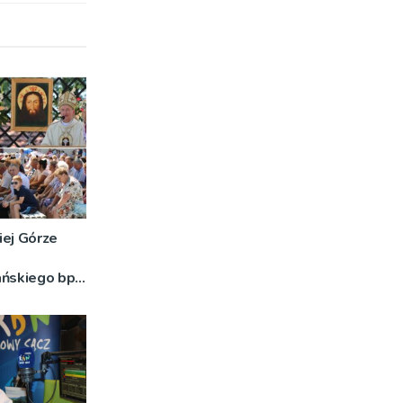
iej Górze
ańskiego bp
o znaczeniu
DJĘCIA]