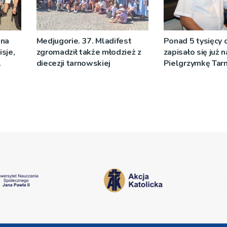
 na
Medjugorie. 37. Mladifest
Ponad 5 tysięcy
sje,
zgromadził także młodzież z
zapisało się już 
diecezji tarnowskiej
Pielgrzymkę Ta
[WIDEO]