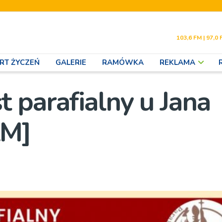
103,6 FM | 97,0 
RT ŻYCZEŃ
GALERIE
RAMÓWKA
REKLAMA
 parafialny u Jana
AM]