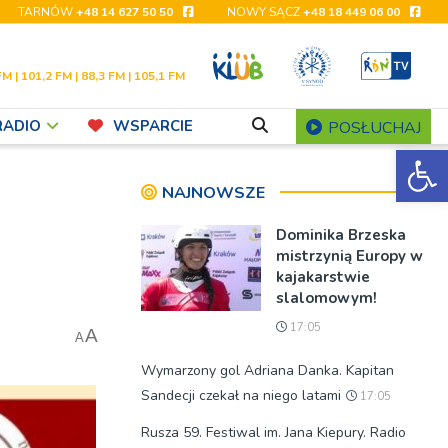
TARNÓW
+48 14 627 50 50
NOWY SĄCZ
+48 18 449 06 00
FM | 101,2 FM | 88,3 FM | 105,1 FM
RADIO
WSPARCIE
POSŁUCHAJ
Ot
NAJNOWSZE
Dominika Brzeska
mistrzynią Europy w
kajakarstwie
slalomowym!
17:05
A
A
Wymarzony gol Adriana Danka. Kapitan
Sandecji czekał na niego latami
17:05
Rusza 59. Festiwal im. Jana Kiepury. Radio