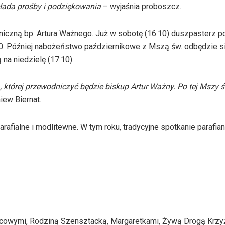
łada prośby i
podziękowania
– wyjaśnia
proboszcz.
oniczną bp. Artura Ważnego. Już w sobotę (16.10) duszpasterz 
0. Później nabożeństwo październikowe z Mszą św. odbędzie si
na niedzielę (17.10).
 której przewodniczyć będzie biskup Artur Ważny. Po tej Mszy 
iew Biernat.
alne i modlitewne. W tym roku, tradycyjne spotkanie parafian p
ańcowymi, Rodziną
Szensztacką
,
Margaretkami
, Żywą Drogą Krzy