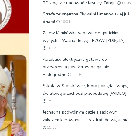
RDN będzie nadawać z Krynicy-Zdroju
17:05
Strefa zewnętrzna Pływalni Limanowskiej już
działa!
16:04
Zalew Klimkówka w powiecie gorlickim
wysycha. Ważna decyzja RZGW [ZDJĘCIA]
16:04
Autobusy elektryczne gotowe do
przewożenia pasażerów po gminie
Podegrodzie
15:03
Szkoła w Staszkówce, która pamięta I wojnę
światową przechodzi przebudowę [WIDEO]
15:03
Jechał na podwójnym gazie z sądowym
zakazem kierowania. Teraz trafi do więzienia
15:03