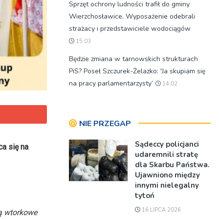
Sprzęt ochrony ludności trafił do gminy
Wierzchosławice. Wyposażenie odebrali
strażacy i przedstawiciele wodociągów
15:03
Będzie zmiana w tarnowskich strukturach
PiS? Poseł Szczurek-Żelazko: 'Ja skupiam się
na pracy parlamentarzysty’
14:02
NIE PRZEGAP
Sądeccy policjanci
a się na
udaremnili stratę
dla Skarbu Państwa.
Ujawniono między
innymi nielegalny
tytoń
16 LIPCA 2026
są wtorkowe