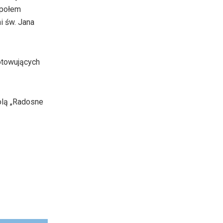
społem
i św. Jana
gotowujących
olą „Radosne