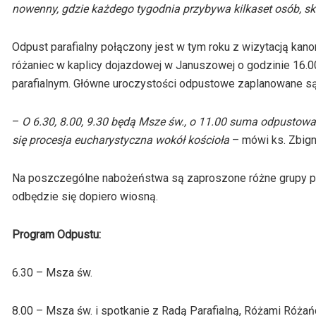
nowenny, gdzie każdego tygodnia przybywa kilkaset osób, sk
Odpust parafialny połączony jest w tym roku z wizytacją kan
różaniec w kaplicy dojazdowej w
Januszowej
o godzinie 16.0
parafialnym. Główne uroczystości odpustowe zaplanowane są 
–
O 6.30, 8.00, 9.30 będą Msze św., o 11.00 suma odpustowa,
się procesja eucharystyczna wokół
kościoła
– mówi ks. Zbign
Na poszczególne nabożeństwa są zaproszone różne grupy parafi
odbędzie się dopiero wiosną.
Program Odpustu:
6.30 – Msza św.
8.00 – Msza św. i spotkanie z Radą Parafialną, Różami Róż