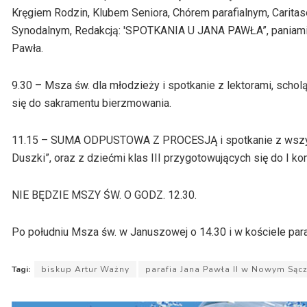
Kręgiem Rodzin, Klubem Seniora, Chórem parafialnym, Cari
Synodalnym, Redakcją: 'SPOTKANIA U JANA PAWŁA
”
, paniam
Pawła.
9.30 – Msza św. dla młodzieży i spotkanie z lektorami, scho
się do sakramentu bierzmowania.
11.15 – SUMA ODPUSTOWA Z PROCESJĄ i spotkanie z wszystki
Duszki”, oraz z dziećmi klas III przygotowujących się do I ko
NIE BĘDZIE MSZY ŚW. O GODZ. 12.30.
Po południu Msza św. w
Januszowej
o 14.30 i w kościele par
Tagi:
biskup Artur Ważny
parafia Jana Pawła II w Nowym Sąc