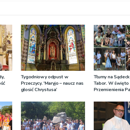
y,
Tygodniowy odpust w
Tłumy na Sądeck
ość
Przeczycy. 'Maryjo – naucz nas
Tabor. W święto
głosić Chrystusa’
Przemienienia P
Jeż przypominał 
Sakramentów [Z