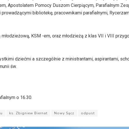
tasem, Apostolatem Pomocy Duszom Cierpiącym, Parafialnym Ze
i prowadzącymi bibliotekę, pracownikami parafialnymi, Rycerzam
lą młodzieżową,
KSM
-em, oraz młodzieżą z klas VII i VIII przy
mi dziećmi a szczególnie z ministrantami, aspirantami, sch
munii św.
afialnym o 16.30.
zu
ks. Zbigniew Biernat
Nowy Sącz
odpust