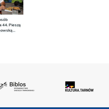
 osób
na 44. Pieszą
rnowską