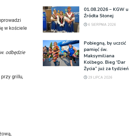
01.08.2026 – KGW u
Źródła Słonej
poprowadzi
6 SIERPNIA 2026
ę w kościele
Pobiegną, by uczcić
pamięć św.
św. odbędzie
Maksymiliana
Kolbego. Bieg 'Dar
Życia” już za tydzień
rzy grillu,
29 LIPCA 2026
żową,