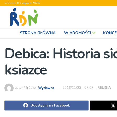
sobota, 8 sierpnia 2026
STRONA GŁÓWNA
WIADOMOŚCI
KONCE
Debica: Historia s
ksiazce
autor / źródło:
Wydawca
2016/11/23 - 07:07
-
RELIGIA
Udostępnij na Facebook