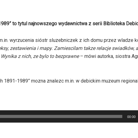
1989” to tytul najnowszego wydawnictwa z serii Biblioteka Debi
m.in. wyrzucenia sióstr sluzebniczek z ich domu przez wladze 
eksy, zestawienia i mapy. Zamiescilam takze relacje swiadków, a
 Wynika z nich, ze bylo to bezprawne
– mówi autorka, siostra A
tach 1891-1989” mozna znalezc m.in. w debickim muzeum regiona
00:00