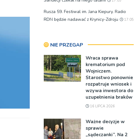
Sandecji czekał na niego latami
17:05
oraz
Rusza 59. Festiwal im. Jana Kiepury. Radio
do
RDN będzie nadawać z Krynicy-Zdroju
17:05
dołu
aby
zwiększyć
NIE PRZEGAP
lub
zmniejszyć
Wraca sprawa
krematorium pod
głośność.
Wojniczem.
Starostwo ponownie
rozpatruje wniosek i
wzywa inwestora do
uzupełnienia braków
16 LIPCA 2026
Ważne decyzje w
sprawie
„sądeczanki”. Na 2