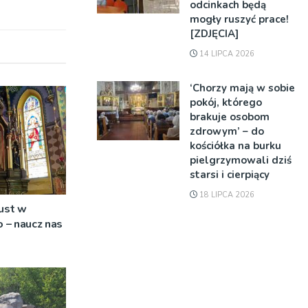
odcinkach będą
mogły ruszyć prace!
[ZDJĘCIA]
14 LIPCA 2026
‘Chorzy mają w sobie
pokój, którego
brakuje osobom
zdrowym’ – do
kościółka na burku
pielgrzymowali dziś
starsi i cierpiący
18 LIPCA 2026
ust w
o – naucz nas
’