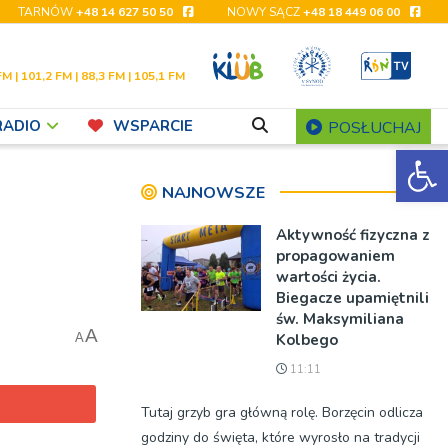
TARNÓW
+48 14 627 50 50
NOWY SĄCZ
+48 18 449 06 00
FM | 101,2 FM | 88,3 FM | 105,1 FM
RADIO
WSPARCIE
POSŁUCHAJ
Ot
NAJNOWSZE
Aktywność fizyczna z
propagowaniem
wartości życia.
Biegacze upamiętnili
św. Maksymiliana
A
Kolbego
A
11:11
Tutaj grzyb gra główną rolę. Borzęcin odlicza
godziny do święta, które wyrosło na tradycji