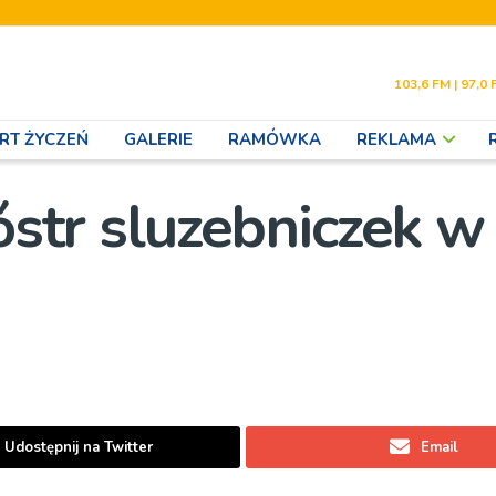
103,6 FM | 97,0 
RT ŻYCZEŃ
GALERIE
RAMÓWKA
REKLAMA
ióstr sluzebniczek w
Udostępnij na Twitter
Email