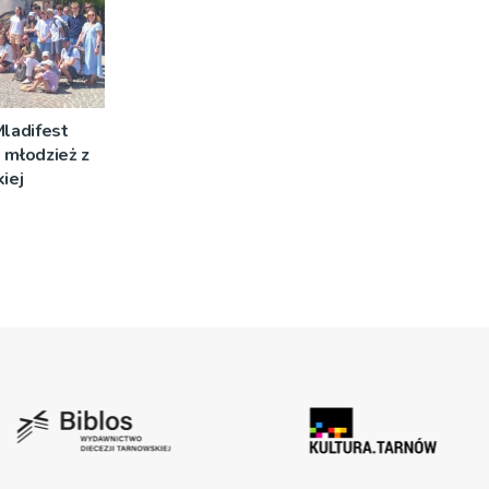
Mladifest
 młodzież z
iej