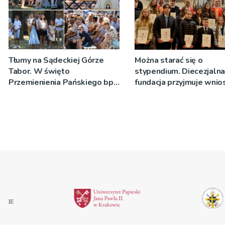
Tłumy na Sądeckiej Górze
Można starać się o
Tabor. W święto
stypendium. Diecezjalna
Przemienienia Pańskiego bp
fundacja przyjmuje wnio
Jeż przypominał o znaczeniu
Sakramentów [ZDJĘCIA]