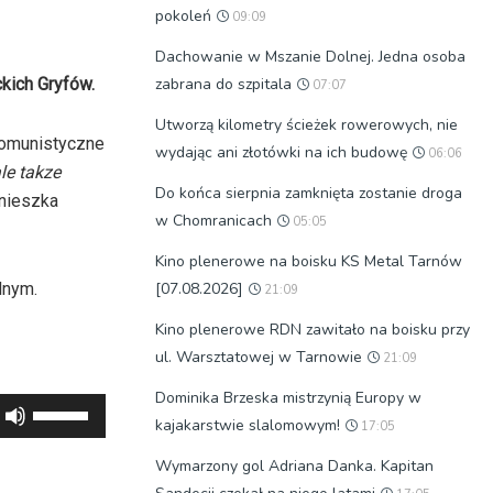
pokoleń
09:09
Dachowanie w Mszanie Dolnej. Jedna osoba
ckich Gryfów.
zabrana do szpitala
07:07
Utworzą kilometry ścieżek rowerowych, nie
komunistyczne
wydając ani złotówki na ich budowę
06:06
le takze
Do końca sierpnia zamknięta zostanie droga
gnieszka
w Chomranicach
05:05
Kino plenerowe na boisku KS Metal Tarnów
lnym.
[07.08.2026]
21:09
Kino plenerowe RDN zawitało na boisku przy
ul. Warsztatowej w Tarnowie
21:09
Dominika Brzeska mistrzynią Europy w
Używaj
kajakarstwie slalomowym!
17:05
strzałek
do
Wymarzony gol Adriana Danka. Kapitan
góry