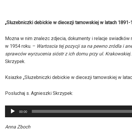
„Sluzebniczki debickie w diecezji tarnowskiej w latach 1891-
Mozna w nim znalezc zdjecia, dokumenty i relacje swiadków 
w 1954 roku. –
Wartoscia tej pozycji sa na pewno zródla i an
sprawców wyrzucenia sióstr z ich domu przy ul. Krakowskiej.
Skrzypek.
Ksiazke „Sluzebniczki debickie w diecezji tarnowskiej w la
Posluchaj s. Agnieszki Skrzypek:
Odtwarzacz
00:00
plików
dźwiękowych
Anna Zboch