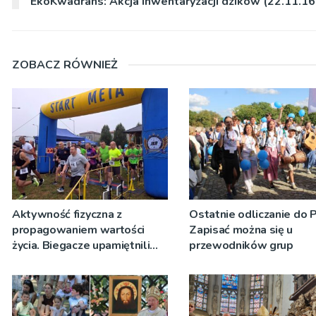
EkoKwadrans: Akcja inwentaryzacji dzików (22.11.16 
ZOBACZ RÓWNIEŻ
Aktywność fizyczna z
Ostatnie odliczanie do 
propagowaniem wartości
Zapisać można się u
życia. Biegacze upamiętnili
przewodników grup
św. Maksymiliana Kolbego