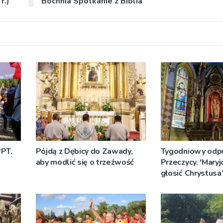
r.)
Bochnia Spotkanie z Biblia
PPT.
Pójdą z Dębicy do Zawady,
Tygodniowy odp
aby modlić się o trzeźwość
Przeczycy. 'Maryj
głosić Chrystusa