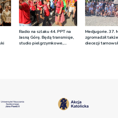
Radio na szlaku 44. PPT na
Medjugorie. 37. 
Jasną Górę. Będą transmisje,
zgromadził także
ski
studio pielgrzymkowe,
diecezji tarnowsk
pozdrowienia