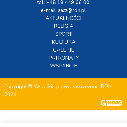
tel.: +48 18 449 06 00
e-mail: sacz@rdn.pl
AKTUALNOŚCI
RELIGIA
SPORT
KULTURA
GALERIE
PATRONATY
WSPARCIE
Copyright © Wszelkie prawa zastrzeżone. RDN.
2024.