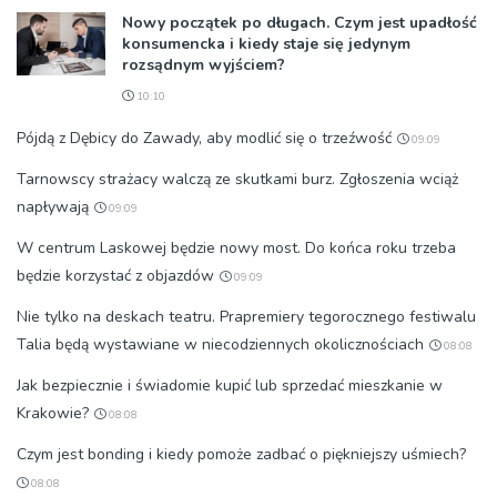
Nowy początek po długach. Czym jest upadłość
konsumencka i kiedy staje się jedynym
rozsądnym wyjściem?
10:10
Pójdą z Dębicy do Zawady, aby modlić się o trzeźwość
09:09
Tarnowscy strażacy walczą ze skutkami burz. Zgłoszenia wciąż
napływają
09:09
W centrum Laskowej będzie nowy most. Do końca roku trzeba
będzie korzystać z objazdów
09:09
Nie tylko na deskach teatru. Prapremiery tegorocznego festiwalu
Talia będą wystawiane w niecodziennych okolicznościach
08:08
Jak bezpiecznie i świadomie kupić lub sprzedać mieszkanie w
Krakowie?
08:08
Czym jest bonding i kiedy pomoże zadbać o piękniejszy uśmiech?
08:08