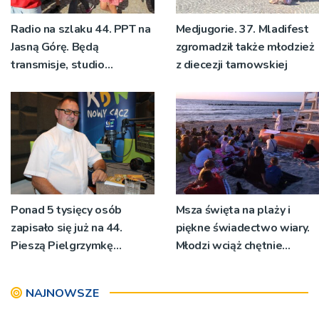
Radio na szlaku 44. PPT na
Medjugorie. 37. Mladifest
Jasną Górę. Będą
zgromadził także młodzież
transmisje, studio
z diecezji tarnowskiej
pielgrzymkowe,
pozdrowienia
Ponad 5 tysięcy osób
Msza święta na plaży i
zapisało się już na 44.
piękne świadectwo wiary.
Pieszą Pielgrzymkę
Młodzi wciąż chętnie
Tarnowską [WIDEO]
wyjeżdżają na oazy
NAJNOWSZE