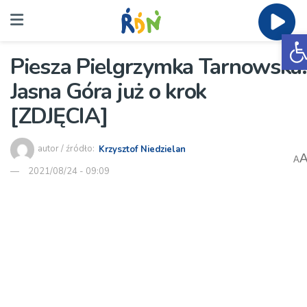
O
Piesza Pielgrzymka Tarnowska:
Jasna Góra już o krok
[ZDJĘCIA]
autor / źródło:
Krzysztof Niedzielan
A
2021/08/24 - 09:09