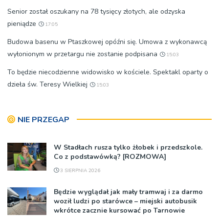
Senior został oszukany na 78 tysięcy złotych, ale odzyska
pieniądze
17:05
Budowa basenu w Ptaszkowej opóźni się. Umowa z wykonawcą
wyłonionym w przetargu nie zostanie podpisana
15:03
To będzie niecodzienne widowisko w kościele. Spektakl oparty o
dzieła św. Teresy Wielkiej
15:03
NIE PRZEGAP
W Stadłach rusza tylko żłobek i przedszkole.
Co z podstawówką? [ROZMOWA]
3 SIERPNIA 2026
Będzie wyglądał jak mały tramwaj i za darmo
woził ludzi po starówce – miejski autobusik
wkrótce zacznie kursować po Tarnowie