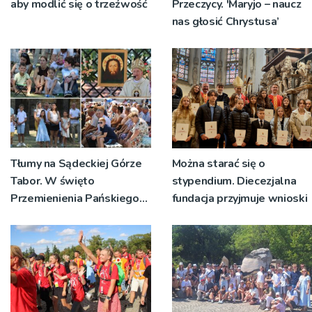
aby modlić się o trzeźwość
Przeczycy. 'Maryjo – naucz
nas głosić Chrystusa’
Tłumy na Sądeckiej Górze
Można starać się o
Tabor. W święto
stypendium. Diecezjalna
Przemienienia Pańskiego
fundacja przyjmuje wnioski
bp Jeż przypominał o
znaczeniu Sakramentów
[ZDJĘCIA]