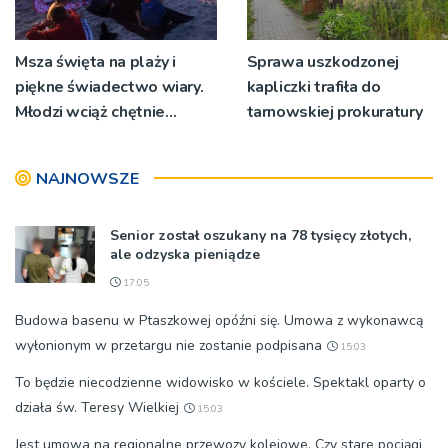
Msza święta na plaży i
Sprawa uszkodzonej
piękne świadectwo wiary.
kapliczki trafiła do
Młodzi wciąż chętnie
tarnowskiej prokuratury
wyjeżdżają na oazy
NAJNOWSZE
Senior został oszukany na 78 tysięcy złotych,
ale odzyska pieniądze
17:05
Budowa basenu w Ptaszkowej opóźni się. Umowa z wykonawcą
wyłonionym w przetargu nie zostanie podpisana
15:03
To będzie niecodzienne widowisko w kościele. Spektakl oparty o
działa św. Teresy Wielkiej
15:03
Jest umowa na regionalne przewozy kolejowe. Czy stare pociągi