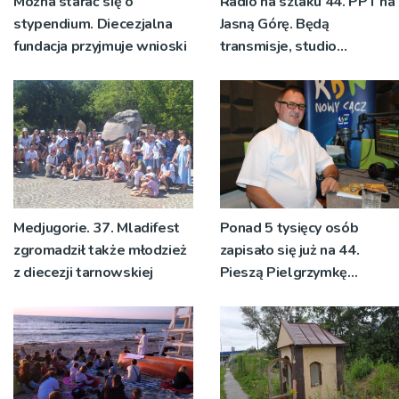
Można starać się o
Radio na szlaku 44. PPT na
stypendium. Diecezjalna
Jasną Górę. Będą
fundacja przyjmuje wnioski
transmisje, studio
pielgrzymkowe,
pozdrowienia
Medjugorie. 37. Mladifest
Ponad 5 tysięcy osób
zgromadził także młodzież
zapisało się już na 44.
z diecezji tarnowskiej
Pieszą Pielgrzymkę
Tarnowską [WIDEO]