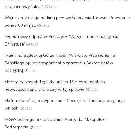
zastąpi nowy tabor?
14:02
Wojnicz rozbuduje parking przy węźle przesiadkowym. Powstanie
ponad 60 miejsc
14:02
Tygodniowy odpust w Przeczycy. 'Maryjo – naucz nas głosić
Chrystusa’
14:02
Tłumy na Sądeckiej Górze Tabor. W święto Przemienienia
Pańskiego bp Jeż przypominał o znaczeniu Sakramentów
[ZDJĘCIA]
13:01
Mężczyzna został dźgnięty nożem. Pierwsze ustalenia
nowosądeckiej prokuratury w tej sprawie
13:01
Można starać się o stypendium. Diecezjalna fundacja przyjmuje
wnioski
13:01
IMGW ostrzega przed burzami. Alerty dla Małopolski i
Podkarpacia
13:01