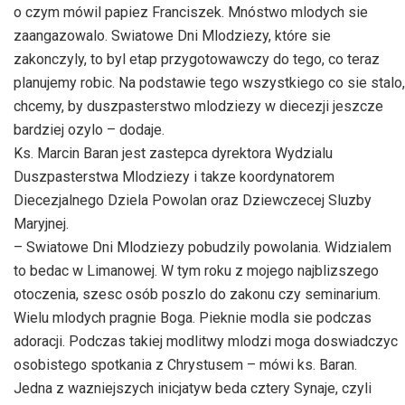
o czym mówil papiez Franciszek. Mnóstwo mlodych sie
zaangazowalo. Swiatowe Dni Mlodziezy, które sie
zakonczyly, to byl etap przygotowawczy do tego, co teraz
planujemy robic. Na podstawie tego wszystkiego co sie stalo,
chcemy, by duszpasterstwo mlodziezy w diecezji jeszcze
bardziej ozylo – dodaje.
Ks. Marcin Baran jest zastepca dyrektora Wydzialu
Duszpasterstwa Mlodziezy i takze koordynatorem
Diecezjalnego Dziela Powolan oraz Dziewczecej Sluzby
Maryjnej.
– Swiatowe Dni Mlodziezy pobudzily powolania. Widzialem
to bedac w Limanowej. W tym roku z mojego najblizszego
otoczenia, szesc osób poszlo do zakonu czy seminarium.
Wielu mlodych pragnie Boga. Pieknie modla sie podczas
adoracji. Podczas takiej modlitwy mlodzi moga doswiadczyc
osobistego spotkania z Chrystusem – mówi ks. Baran.
Jedna z wazniejszych inicjatyw beda cztery Synaje, czyli