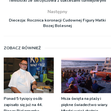
Tenisistki ze Skrzyszowa z sukcesami turniejowymi
Następny
Diecezja: Rocznica koronacji Cudownej Figury Matki
Bozej Bolesnej
ZOBACZ RÓWNIEŻ
Ponad 5 tysięcy osób
Msza święta na plaży i
zapisało się już na 44.
piękne świadectwo wiary.