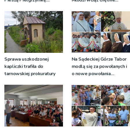
Pieszą Pielgrzymkę
Młodzi wciąż chętnie
Tarnowską [WIDEO]
wyjeżdżają na oazy
Sprawa uszkodzonej
Na Sądeckiej Górze Tabor
kapliczki trafiła do
modlą się za powołanych i
tarnowskiej prokuratury
o nowe powołania
[ZDJĘCIA]