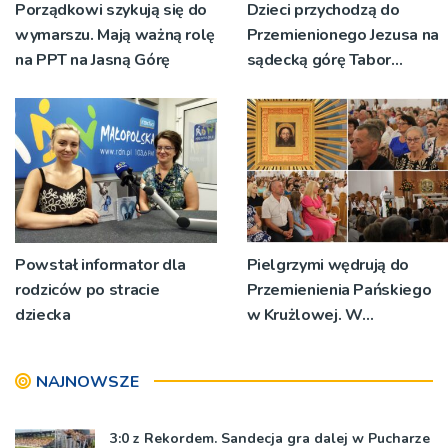
Porządkowi szykują się do
Dzieci przychodzą do
wymarszu. Mają ważną rolę
Przemienionego Jezusa na
na PPT na Jasną Górę
sądecką górę Tabor
[ZDJĘCIA]
Powstał informator dla
Pielgrzymi wędrują do
rodziców po stracie
Przemienienia Pańskiego
dziecka
w Krużlowej. W
sanktuarium trwa Wielki
Odpust [ZDJĘCIA]
NAJNOWSZE
3:0 z Rekordem. Sandecja gra dalej w Pucharze