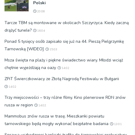
Polski
20:08
Tarcze TBM są montowane w okolicach Szczyrzyca. Kiedy zaczną
drążyć tunele?
16:04
Ponad 5 tysięcy osób zapisało się już na 44. Pieszą Pielgrzymkę
Tarnowską [WIDEO]
15:03
Msza święta na plaży i piękne świadectwo wiary. Młodzi wciąż
chętnie wyjeżdżają na oazy
14:02
ZPiT Świerczkowiacy ze Złotą Nagrodą Festiwalu w Bułgarii
14:02
Trzy miejscowości – trzy różne filmy. Kino plenerowe RDN znów
rusza w region
14:02
Mammobus znów rusza w trasę. Mieszkanki powiatu
tarnowskiego będą mogły wykonać bezpłatne badania
13:01
Sprawa uszkodzonej kapliczki trafiła do tarnowskiej prokuratury