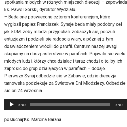
spotkania mlodych w róznych miejscach diecezji – zapowiada
ks. Pawel Górski, dyrektor Wydzialu.
– Beda one poswiecone czterem konferencjom, które
wyglosil papiez Franciszek. Synaje beda mialy podobny cel
jak SDM, zeby mlodzi przyjechali, zobaczyli sie, poczuli
entuzjazm i podzieli sie radoscia wiary, a pózniej z tym
doswiadczeniem wrócili do parafii. Centrum naszej uwagi
skupiamy na duszpasterstwie w parafiach. Pojawilo sie wielu
mlodych ludzi, którzy chca dzialac i teraz chodzi o to, by ich
zaprosic do grup dzialajacych w parafiach – dodaje.
Pierwszy Synaj odbedzie sie w Zabawie, gdzie diecezja
tarnowska podziekuje za Swiatowe Dni Mlodziezy. Odbedzie
sie on 24 wrzesnia.
Odtwarzacz
00:00
00:00
plików
dźwiękowych
posluchaj:Ks. Marcina Barana