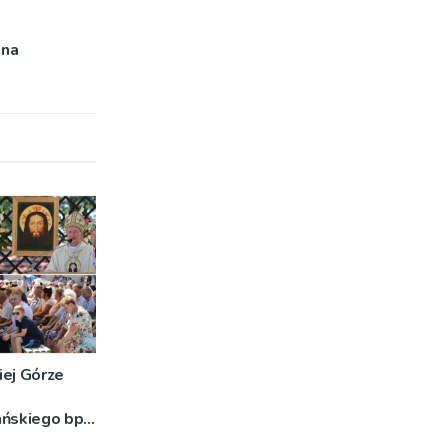
 na
iej Górze
ańskiego bp
o znaczeniu