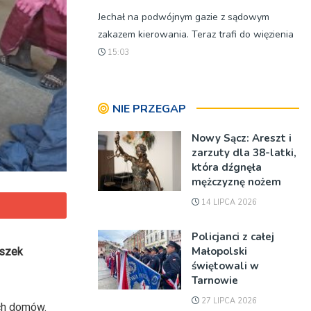
Jechał na podwójnym gazie z sądowym
zakazem kierowania. Teraz trafi do więzienia
15:03
NIE PRZEGAP
Nowy Sącz: Areszt i
zarzuty dla 38-latki,
która dźgnęła
mężczyznę nożem
14 LIPCA 2026
Policjanci z całej
Małopolski
eszek
świętowali w
Tarnowie
27 LIPCA 2026
ich domów.