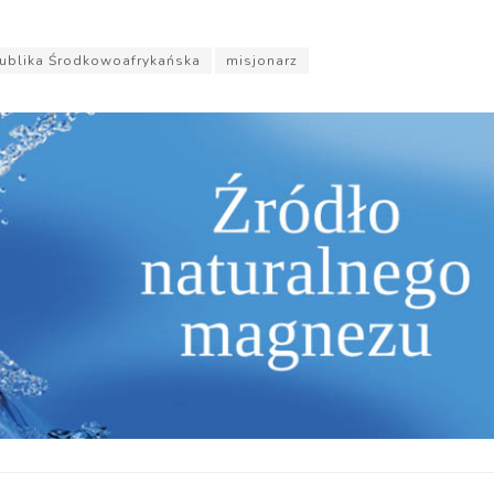
ublika Środkowoafrykańska
misjonarz