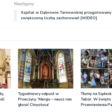
Następny
Szpital w Dąbrowie Tarnowskiej przygotowany
zwiększoną liczbę zachorowań [WIDEO]
y,
Tygodniowy odpust w
Tłumy na Sądeck
ość
Przeczycy. 'Maryjo – naucz nas
Tabor. W święto
głosić Chrystusa’
Przemienienia P
Jeż przypominał 