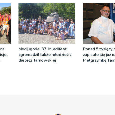
Sakramentów [Z
 na
Medjugorie. 37. Mladifest
Ponad 5 tysięcy
sje,
zgromadził także młodzież z
zapisało się już 
diecezji tarnowskiej
Pielgrzymkę Ta
[WIDEO]