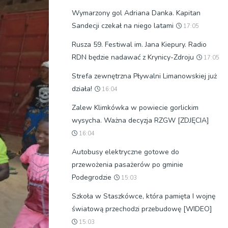
Wymarzony gol Adriana Danka. Kapitan
Sandecji czekał na niego latami
17:05
Rusza 59. Festiwal im. Jana Kiepury. Radio
RDN będzie nadawać z Krynicy-Zdroju
17:05
Strefa zewnętrzna Pływalni Limanowskiej już
działa!
16:04
Zalew Klimkówka w powiecie gorlickim
wysycha. Ważna decyzja RZGW [ZDJĘCIA]
16:04
Autobusy elektryczne gotowe do
przewożenia pasażerów po gminie
Podegrodzie
15:03
Szkoła w Staszkówce, która pamięta I wojnę
światową przechodzi przebudowę [WIDEO]
15:03