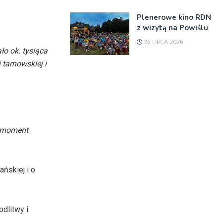
Plenerowe kino RDN
z wizytą na Powiślu
26 LIPCA 2026
ło ok. tysiąca
 tarnowskiej i
u moment
ńskiej i o
dlitwy i