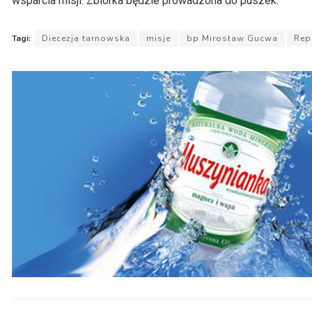
wsparcia misji. Zbiórka będzie prowadzona do puszek.
Tagi:
Diecezja tarnowska
misje
bp Mirosław Gucwa
Rep