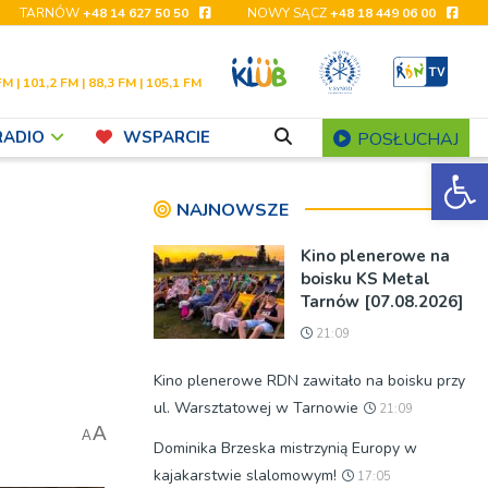
TARNÓW
+48 14 627 50 50
NOWY SĄCZ
+48 18 449 06 00
FM | 101,2 FM | 88,3 FM | 105,1 FM
RADIO
WSPARCIE
POSŁUCHAJ
Ot
NAJNOWSZE
Kino plenerowe na
boisku KS Metal
Tarnów [07.08.2026]
21:09
Kino plenerowe RDN zawitało na boisku przy
ul. Warsztatowej w Tarnowie
21:09
A
A
Dominika Brzeska mistrzynią Europy w
kajakarstwie slalomowym!
17:05