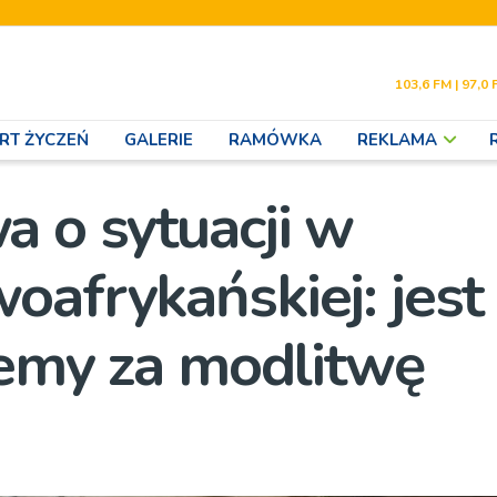
103,6 FM | 97,0 
RT ŻYCZEŃ
GALERIE
RAMÓWKA
REKLAMA
 o sytuacji w
oafrykańskiej: jest
jemy za modlitwę