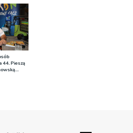
DJĘCIA]
 osób
na 44. Pieszą
rnowską