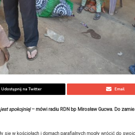
Udostępnij na Twitter
Email
jest spokojniej
– mówi radiu RDN bp Mirosław Gucwa. Do zami
oniły się w kościołach i domach parafialnych mogły wrócić do swo