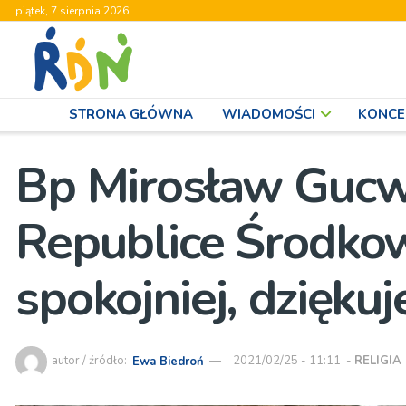
piątek, 7 sierpnia 2026
STRONA GŁÓWNA
WIADOMOŚCI
KONCE
Bp Mirosław Gucwa
Republice Środkow
spokojniej, dzięku
autor / źródło:
Ewa Biedroń
2021/02/25 - 11:11
-
RELIGIA