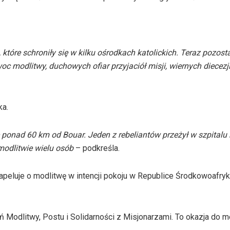
óre schroniły się w kilku ośrodkach katolickich. Teraz pozosta
 modlitwy, duchowych ofiar przyjaciół misji, wiernych diecezji
ka.
ię ponad 60 km od Bouar. Jeden z rebeliantów przeżył w szpital
modlitwie wielu osób
– podkreśla.
peluje o modlitwę w intencji pokoju w Republice Środkowoafryka
 Modlitwy, Postu i Solidarności z Misjonarzami. To okazja do mo