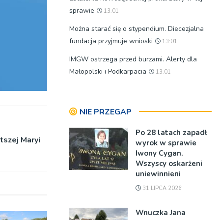
sprawie
13:01
Można starać się o stypendium. Diecezjalna
fundacja przyjmuje wnioski
13:01
IMGW ostrzega przed burzami. Alerty dla
Małopolski i Podkarpacia
13:01
NIE PRZEGAP
Po 28 latach zapadł
tszej Maryi
wyrok w sprawie
Iwony Cygan.
Wszyscy oskarżeni
uniewinnieni
31 LIPCA 2026
Wnuczka Jana