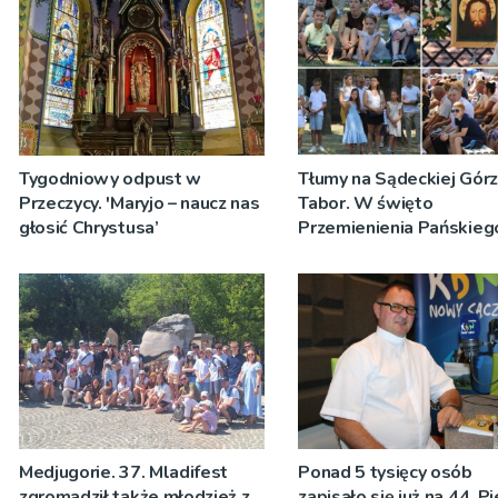
Tygodniowy odpust w
Tłumy na Sądeckiej Gór
Przeczycy. 'Maryjo – naucz nas
Tabor. W święto
głosić Chrystusa’
Przemienienia Pańskieg
Jeż przypominał o znacz
Sakramentów [ZDJĘCIA
Medjugorie. 37. Mladifest
Ponad 5 tysięcy osób
zgromadził także młodzież z
zapisało się już na 44. P