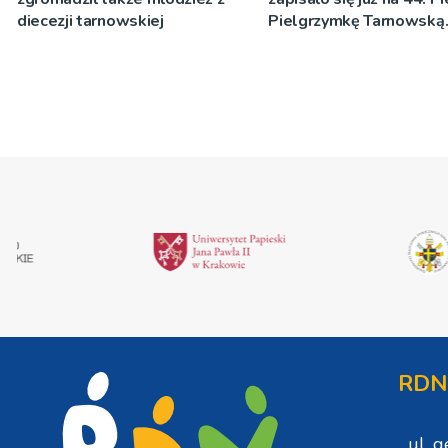
diecezji tarnowskiej
Pielgrzymkę Tarnowską
[WIDEO]
RDN
ul. 