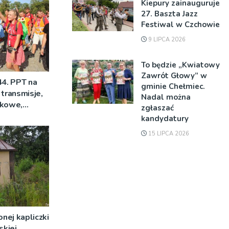
Kiepury zainauguruje
27. Baszta Jazz
Festiwal w Czchowie
9 LIPCA 2026
To będzie „Kwiatowy
Zawrót Głowy” w
44. PPT na
gminie Chełmiec.
 transmisje,
Nadal można
mkowe,
zgłaszać
kandydatury
15 LIPCA 2026
nej kapliczki
skiej