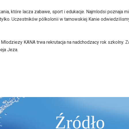
kania, które lacza zabawe, sport i edukacje. Najmlodsi poznaja m
tylko. Uczestników pólkolonii w tarnowskiej Kanie odwiedzilism
Mlodziezy KANA trwa rekrutacja na nadchodzacy rok szkolny. Za
eja Jeza.