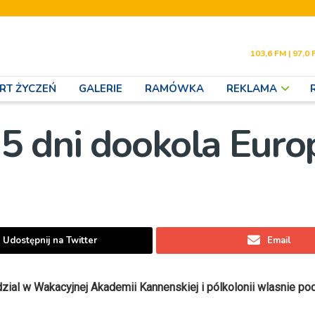
103,6 FM | 97,0 
RT ŻYCZEŃ
GALERIE
RAMÓWKA
REKLAMA
5 dni dookola Euro
Udostępnij na Twitter
Email
dzial w Wakacyjnej Akademii Kannenskiej i pólkolonii wlasnie po