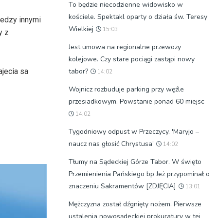
To będzie niecodzienne widowisko w
kościele. Spektakl oparty o działa św. Teresy
iedzy innymi
Wielkiej
15:03
y z
Jest umowa na regionalne przewozy
kolejowe. Czy stare pociągi zastąpi nowy
jecia sa
tabor?
14:02
Wojnicz rozbuduje parking przy węźle
przesiadkowym. Powstanie ponad 60 miejsc
14:02
Tygodniowy odpust w Przeczycy. 'Maryjo –
naucz nas głosić Chrystusa’
14:02
Tłumy na Sądeckiej Górze Tabor. W święto
Przemienienia Pańskiego bp Jeż przypominał o
znaczeniu Sakramentów [ZDJĘCIA]
13:01
Mężczyzna został dźgnięty nożem. Pierwsze
ustalenia nowosądeckiej prokuratury w tej