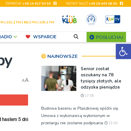
TARNÓW
+48 14 627 50 50
NOWY SĄCZ
+48 18 449 06 00
FM | 101,2 FM | 88,3 FM | 105,1 FM
RADIO
WSPARCIE
POSŁUCHAJ
Ot
py
NAJNOWSZE
Senior został
oszukany na 78
A
tysięcy złotych, ale
A
odzyska pieniądze
17:05
Budowa basenu w Ptaszkowej opóźni się.
Umowa z wykonawcą wyłonionym w
d haslem 5 dni
przetargu nie zostanie podpisana
15:03