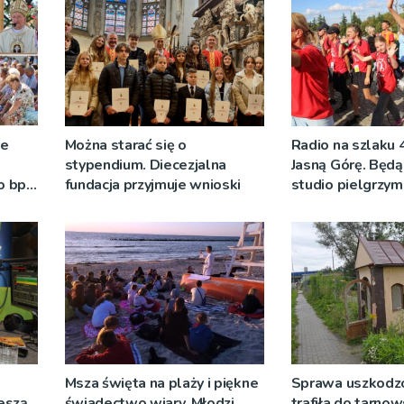
ze
Można starać się o
Radio na szlaku 
stypendium. Diecezjalna
Jasną Górę. Będą
o bp
fundacja przyjmuje wnioski
studio pielgrzy
eniu
pozdrowienia
]
Msza święta na plaży i piękne
Sprawa uszkodzo
ieszą
świadectwo wiary. Młodzi
trafiła do tarnow