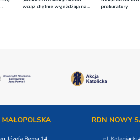
wciąż chętnie wyjeżdżają na
prokuratury
oazy
 MAŁOPOLSKA
RDN NOWY S
gen. Józefa Bema 14
pl. Kolegiacki 