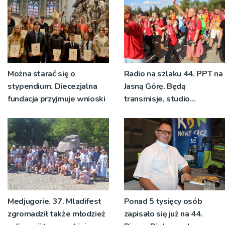
[ZDJĘCIA]
Można starać się o
Radio na szlaku 44. PPT na
stypendium. Diecezjalna
Jasną Górę. Będą
fundacja przyjmuje wnioski
transmisje, studio
pielgrzymkowe,
pozdrowienia
Medjugorie. 37. Mladifest
Ponad 5 tysięcy osób
zgromadził także młodzież
zapisało się już na 44.