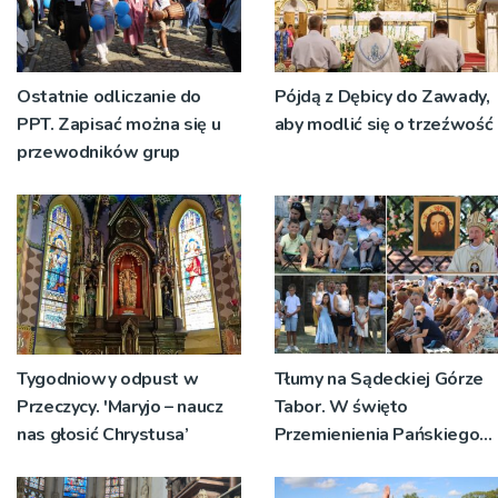
Ostatnie odliczanie do
Pójdą z Dębicy do Zawady,
PPT. Zapisać można się u
aby modlić się o trzeźwość
przewodników grup
Tygodniowy odpust w
Tłumy na Sądeckiej Górze
Przeczycy. 'Maryjo – naucz
Tabor. W święto
nas głosić Chrystusa’
Przemienienia Pańskiego
bp Jeż przypominał o
znaczeniu Sakramentów