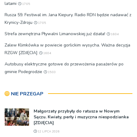
latami
17:05
Rusza 59. Festiwal im. Jana Kiepury. Radio RDN będzie nadawać z
Krynicy-Zdroju
17:05
Strefa zewnętrzna Pływalni Limanowskiej już działa!
16:04
Zalew Klimkówka w powiecie gorlickim wysycha. Ważna decyzja
RZGW [ZDJĘCIA]
16:04
Autobusy elektryczne gotowe do przewożenia pasażerów po
gminie Podegrodzie
15:03
NIE PRZEGAP
Małgorzaty przybyły do ratusza w Nowym
Sączu. Kwiaty, perły i muzyczna niespodzianka
[ZDJĘCIA]
12 LIPCA 2026