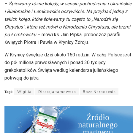
–
Śpiewamy różne kolędy, w sensie pochodzenia i Ukraińskie
i Białoruskie i Łemkowskie oczywiście. Na przykład jedną z
takich kolęd, które śpiewamy tu często to „Narodził się
Chrystus”, która też mówi o Narodzeniu Chrystusa, ale brzmi
po Łemkowsku
– mówi ks. Jan Pipka, proboszcz parafii
świętych Piotra i Pawła w Krynicy Zdroju.
W Krynicy świętuje dziś około 150 rodzin. W całej Polsce jest
do pół miliona prawosławnych i ponad 30 tysięcy
grekokatolików. Święta według kalendarza juliańskiego
potrwają do jutra.
Tagi:
Wigilia
Diecezja tarnowska
Boże Narodzenie