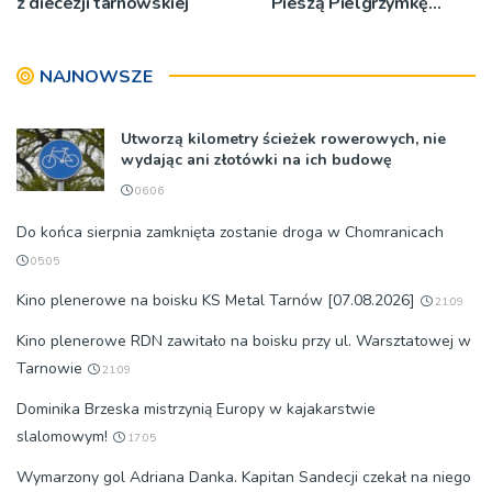
z diecezji tarnowskiej
Pieszą Pielgrzymkę
Tarnowską [WIDEO]
NAJNOWSZE
Utworzą kilometry ścieżek rowerowych, nie
wydając ani złotówki na ich budowę
06:06
Do końca sierpnia zamknięta zostanie droga w Chomranicach
05:05
Kino plenerowe na boisku KS Metal Tarnów [07.08.2026]
21:09
Kino plenerowe RDN zawitało na boisku przy ul. Warsztatowej w
Tarnowie
21:09
Dominika Brzeska mistrzynią Europy w kajakarstwie
slalomowym!
17:05
Wymarzony gol Adriana Danka. Kapitan Sandecji czekał na niego