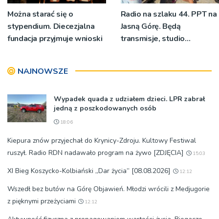
Można starać się o
Radio na szlaku 44. PPT na
stypendium. Diecezjalna
Jasną Górę. Będą
fundacja przyjmuje wnioski
transmisje, studio
pielgrzymkowe,
pozdrowienia
NAJNOWSZE
Wypadek quada z udziałem dzieci. LPR zabrał
jedną z poszkodowanych osób
18:06
Kiepura znów przyjechał do Krynicy-Zdroju. Kultowy Festiwal
ruszył. Radio RDN nadawało program na żywo [ZDJĘCIA]
15:03
XI Bieg Koszycko-Kolbiański „Dar życia” [08.08.2026]
12:12
Wszedł bez butów na Górę Objawień. Młodzi wrócili z Medjugorie
z pięknymi przeżyciami
12:12