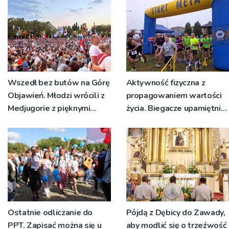
Wszedł bez butów na Górę
Aktywność fizyczna z
Objawień. Młodzi wrócili z
propagowaniem wartości
Medjugorie z pięknymi
życia. Biegacze upamiętnili
przeżyciami
św. Maksymiliana Kolbego
Ostatnie odliczanie do
Pójdą z Dębicy do Zawady,
PPT. Zapisać można się u
aby modlić się o trzeźwość