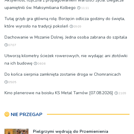
Aktywność fizyczna z propagowaniem wartości życia. Biegacze
upamiętnili św. Maksymiliana Kolbego
11:11
Tutaj grzyb gra główną rolę. Borzęcin odlicza godziny do święta,
które wyrosło na tradycji pokoleń
09:09
Dachowanie w Mszanie Dolnej. Jedna osoba zabrana do szpitala
07:07
Utworzą kilometry ścieżek rowerowych, nie wydając ani złotówki
na ich budowę
06:06
Do końca sierpnia zamknięta zostanie droga w Chomranicach
05:05
Kino plenerowe na boisku KS Metal Tarnów [07.08.2026]
21:09
NIE PRZEGAP
Pielgrzymi wędrują do Przemienienia