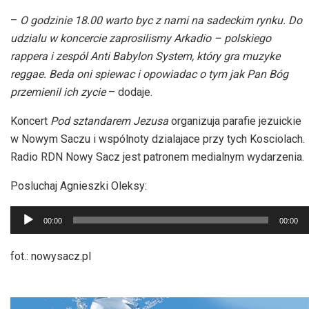
–
O godzinie 18.00 warto byc z nami na sadeckim rynku. Do
udzialu w koncercie zaprosilismy Arkadio – polskiego
rappera i zespól Anti Babylon System, który gra muzyke
reggae. Beda oni spiewac i opowiadac o tym jak Pan Bóg
przemienil ich zycie
– dodaje.
Koncert
Pod sztandarem Jezusa
organizuja parafie jezuickie
w Nowym Saczu i wspólnoty dzialajace przy tych Kosciolach.
Radio RDN Nowy Sacz jest patronem medialnym wydarzenia.
Posluchaj Agnieszki Oleksy:
Odtwarzacz
00:00
00:00
plików
dźwiękowych
fot.: nowysacz.pl