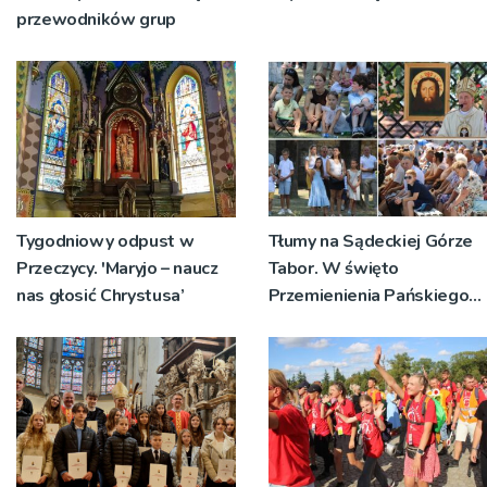
przewodników grup
Tygodniowy odpust w
Tłumy na Sądeckiej Górze
Przeczycy. 'Maryjo – naucz
Tabor. W święto
nas głosić Chrystusa’
Przemienienia Pańskiego
bp Jeż przypominał o
znaczeniu Sakramentów
[ZDJĘCIA]