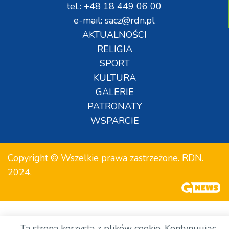
tel.: +48 18 449 06 00
e-mail: sacz@rdn.pl
AKTUALNOŚCI
RELIGIA
SPORT
KULTURA
GALERIE
PATRONATY
WSPARCIE
Copyright © Wszelkie prawa zastrzeżone. RDN.
2024.
Ta strona korzysta z plików cookie. Kontynuując