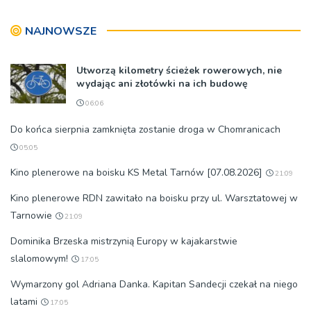
NAJNOWSZE
Utworzą kilometry ścieżek rowerowych, nie
wydając ani złotówki na ich budowę
06:06
Do końca sierpnia zamknięta zostanie droga w Chomranicach
05:05
Kino plenerowe na boisku KS Metal Tarnów [07.08.2026]
21:09
Kino plenerowe RDN zawitało na boisku przy ul. Warsztatowej w
Tarnowie
21:09
Dominika Brzeska mistrzynią Europy w kajakarstwie
slalomowym!
17:05
Wymarzony gol Adriana Danka. Kapitan Sandecji czekał na niego
latami
17:05