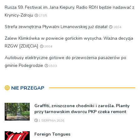
Rusza 59. Festiwal im. Jana Kiepury. Radio RDN będzie nadawać z
Krynicy-Zdroju
17:05
Strefa zewnętrzna Pływalni Limanowskiej już działa!
16:04
Zalew Klimkówka w powiecie gorlickim wysycha. Ważna decyzja
RZGW [ZDJĘCIA]
16:04
Autobusy elektryczne gotowe do przewożenia pasażerów po
gminie Podegrodzie
15:03
NIE PRZEGAP
Graffiti, zniszczone chodniki i zarośla. Planty
przy tarnowskim dworcu PKP czeka remont
1 SIERPNIA 2026
Foreign Tongues