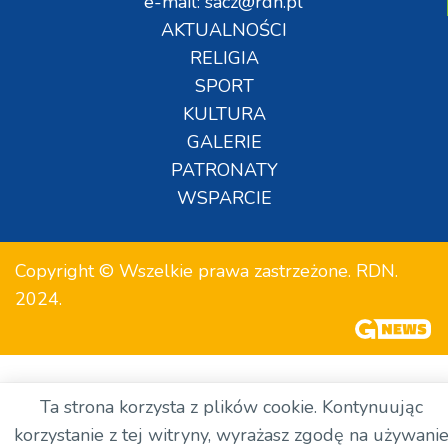
e-mail: sacz@rdn.pl
AKTUALNOŚCI
RELIGIA
SPORT
KULTURA
GALERIE
PATRONATY
WSPARCIE
Copyright © Wszelkie prawa zastrzeżone. RDN.
2024.
Ta strona korzysta z plików cookie. Kontynuując
korzystanie z tej witryny, wyrażasz zgodę na używani