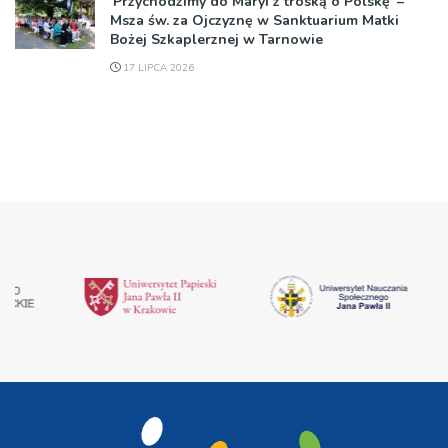
’Przychodzimy do Maryi z troską o Polskę’ –
Msza św. za Ojczyznę w Sanktuarium Matki
Bożej Szkaplerznej w Tarnowie
17 LIPCA 2026