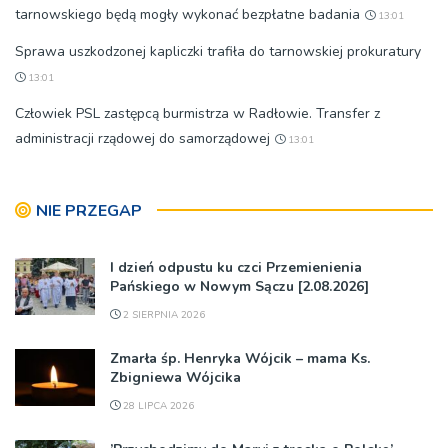
tarnowskiego będą mogły wykonać bezpłatne badania
13:01
Sprawa uszkodzonej kapliczki trafiła do tarnowskiej prokuratury
13:01
Człowiek PSL zastępcą burmistrza w Radłowie. Transfer z
administracji rządowej do samorządowej
13:01
NIE PRZEGAP
I dzień odpustu ku czci Przemienienia
Pańskiego w Nowym Sączu [2.08.2026]
2 SIERPNIA 2026
Zmarła śp. Henryka Wójcik – mama Ks.
Zbigniewa Wójcika
28 LIPCA 2026