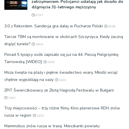
zatrzymaniem. Policjanci ustalają jak doszło do
dźgnięcia 31-letniego mężczyzny
07:07
3:0 z Rekordem. Sandecja gra dalej w Pucharze Polski
20:08
Tarcze TBM są montowane w okolicach Szczyrzyca. Kiedy zaczną
drążyć tunele?
16:04
Ponad 5 tysięcy osób zapisało się już na 44. Pieszą Pielgrzymkę
Tarnowską [WIDEO]
15:03
Msza święta na plaży i piękne świadectwo wiary. Młodzi wciąż
chętnie wyjeżdżają na oazy
14:02
ZPiT Świerczkowiacy ze Złotą Nagrodą Festiwalu w Bułgarii
14:02
Trzy miejscowości – trzy różne filmy. Kino plenerowe RDN znów
rusza w region
14:02
Mammobus znów rusza w trasę. Mieszkanki powiatu