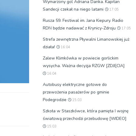
Wymarzony gol Adriana Danka. Kapitan
Sandecji czekał na niego latami
17:05
Rusza 59. Festiwal im. Jana Kiepury. Radio
RDN będzie nadawać z Krynicy-Zdroju
17:05
Strefa zewnętrzna Pływalni Limanowskiej już
działa!
16:04
Zalew Klimkówka w powiecie gorlickim
wysycha. Ważna decyzja RZGW [ZDJĘCIA]
16:04
Autobusy elektryczne gotowe do
przewożenia pasażerów po gminie
Podegrodzie
15:03
Szkoła w Staszkówce, która pamięta I wojnę
światową przechodzi przebudowę [WIDEO]
15:03