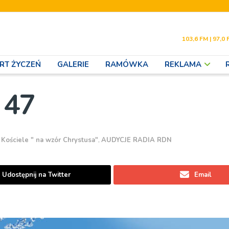
103,6 FM | 97,0 
RT ŻYCZEŃ
GALERIE
RAMÓWKA
REKLAMA
 47
Kościele " na wzór Chrystusa"
,
AUDYCJE RADIA RDN
Udostępnij na Twitter
Email