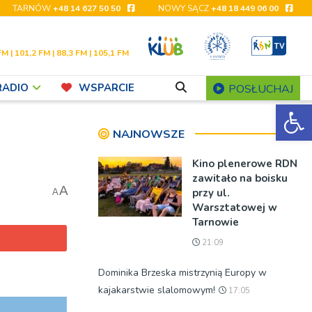
TARNÓW
+48 14 627 50 50
NOWY SĄCZ
+48 18 449 06 00
FM | 101,2 FM | 88,3 FM | 105,1 FM
RADIO
WSPARCIE
POSŁUCHAJ
Ot
NAJNOWSZE
Kino plenerowe RDN
zawitało na boisku
A
przy ul.
A
Warsztatowej w
Tarnowie
21:09
Dominika Brzeska mistrzynią Europy w
kajakarstwie slalomowym!
17:05