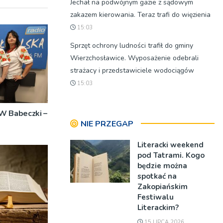
Jechał na podwójnym gazie z sądowym
zakazem kierowania. Teraz trafi do więzienia
15:03
Sprzęt ochrony ludności trafił do gminy
Wierzchosławice. Wyposażenie odebrali
strażacy i przedstawiciele wodociągów
15:03
W Babeczki –
NIE PRZEGAP
Literacki weekend
pod Tatrami. Kogo
będzie można
spotkać na
Zakopiańskim
Festiwalu
Literackim?
15 LIPCA 2026