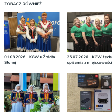
ZOBACZ RÓWNIEŻ
01.08.2026 – KGW u Źródła
25.07.2026 – KGW Łęck
Słonej
spiżarnia z miejscowośc