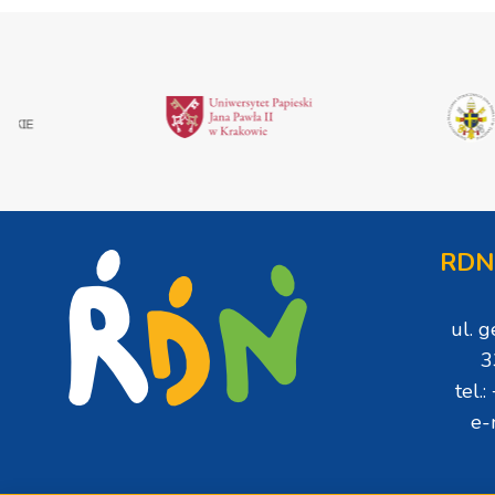
RDN
ul. 
3
tel.
e-